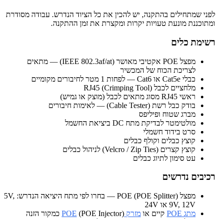
לפני שמתחילים בהתקנה, יש להכין את כל הציוד הנדרש. עבודה מסודרת
ומתוכננת מונעת טעויות יקרות ומקצרת את זמן ההתקנה.
רשימת כלים
מפצל POE אקטיבי מאושר (IEEE 802.3af/at) — מתאים
לצריכת הכוח של המכשיר
כבלי Cat5e או Cat6 — לפחות 1 מטר לחיבורים מקומיים
מלחציים לכבל RJ45 (Crimping Tool)
ראשי RJ45 מסוג מתאים לכבל (מוצק או גמיש)
בודק כבל רשת (Cable Tester) — לאימות חיבורים
מברג שטוח ופיליפס
מולטימטר לבדיקת מתח DC ביציאת החשמל
סרט בידוד חשמלי
קוצץ כבלים וקולף כבלים
קוצץ קצרים (Velcro / Zip Ties) לניהול כבלים
עט סימון לתיוג כבלים
רכיבים נדרשים
מפצל POE (POE Splitter) — בחרו לפי מתח היציאה הנדרש: 5V,
9V, 12V או 24V
מתג POE
קיים או
מזרק POE
(POE Injector) כמקור הזנה