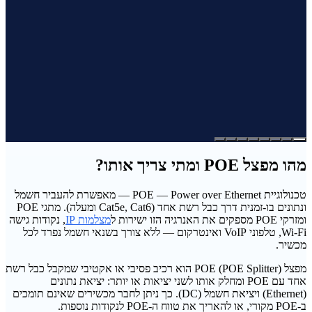
מהו מפצל POE ומתי צריך אותו?
טכנולוגיית POE — Power over Ethernet — מאפשרת להעביר חשמל
ונתונים בו-זמנית דרך כבל רשת אחד (Cat5e, Cat6 ומעלה). מתגי POE
ומזרקי POE מספקים את האנרגיה הזו ישירות ל
מצלמות IP
, נקודות גישה
Wi-Fi, טלפוני VoIP ואינטרקום — ללא צורך בשנאי חשמל נפרד לכל
מכשיר.
מפצל POE (POE Splitter) הוא רכיב פסיבי או אקטיבי שמקבל כבל רשת
אחד עם POE ומחלק אותו לשני יציאות או יותר: יציאת נתונים
(Ethernet) ויציאת חשמל (DC). כך ניתן לחבר מכשירים שאינם תומכים
ב-POE מקורי, או להאריך את טווח ה-POE לנקודות נוספות.