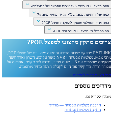
האם מפצל POE משפיע על איכות התמונה של המצלמה?
כמה עולה התקנת מפצל POE על ידי מתקין מקצועי?
האם צריך חשמלאי מוסמך להתקנת מפצל POE?
מה ההבדל בין מפצל POE למגבר POE?
צריכים מתקין מקצועי למפצל POE?
EYELINK מספקת שירות מכירה והתקנה מקצועית של מפצלי POE,
מתגי POE, מצלמות אבטחה ו-NVR באור עקיבא, השרון ואזור חיפה.
מתקינים מוסמכים עם 15+ שנות ניסיון, עבודה לפי תקנים, אחריות על
עבודה וציוד. צרו קשר עוד היום לקבלת הצעת מחיר מותאמת.
קבל הצעת מחיר להתקנה
מדריכים נוספים
מומלץ לקרוא גם:
הרכבת מצלמות אבטחה — מדריך
התקנת מצלמות נסתרות