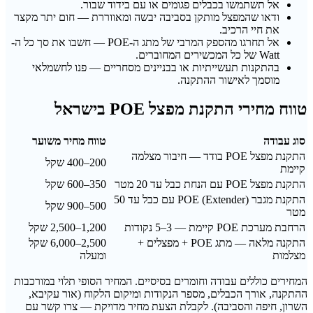
אל תשתמשו בכבלים פגומים או עם בידוד שבור.
ודאו שהמפצל מותקן בסביבה יבשה ומאווררת — חום יתר מקצר
את חיי הרכיב.
אל תחרגו מהספק המרבי של מתג ה-POE — חשבו את סך כל ה-
Watt של כל המכשירים המחוברים.
בהתקנות תעשייתיות או בבניינים מסחריים — פנו לחשמלאי
מוסמך לאישור ההתקנה.
טווח מחירי התקנת מפצל POE בישראל
סוג עבודה
טווח מחיר משוער
התקנת מפצל POE בודד — חיבור מצלמה
200–400 שקל
קיימת
התקנת מפצל POE עם הנחת כבל עד 20 מטר
350–600 שקל
התקנת מגבר POE (Extender) עם כבל עד 50
500–900 שקל
מטר
הרחבת מערכת POE קיימת — 3–5 נקודות
1,200–2,500 שקל
התקנה מלאה — מתג POE + מפצלים +
2,500–6,000 שקל
מצלמות
ומעלה
המחירים כוללים עבודה וחומרים בסיסיים. המחיר הסופי תלוי במורכבות
ההתקנה, אורך הכבלים, מספר הנקודות ומיקום הלקוח (אור עקיבא,
השרון, חיפה והסביבה). לקבלת הצעת מחיר מדויקת — צרו קשר עם