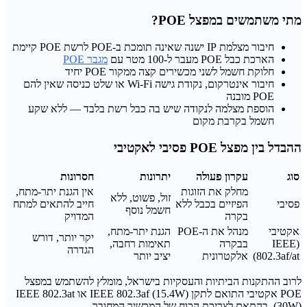
מתי משתמשים במפצל POE?
חיבור מצלמת IP ישנה שאינה תומכת ב-POE לרשת POE קיימת
הארכת כבל POE מעבר ל-100 מטר עם
מגבר POE
חלוקת חשמל לשני מכשירים קצה ממקור POE יחיד
חיבור אינטרקום, נקודת גישה Wi-Fi או שלט כניסה שאין להם
POE מובנה
הוספת מצלמה לנקודה שיש בה כבל רשת בלבד — ללא שקע
חשמל בקרבת מקום
ההבדל בין מפצל POE פסיבי לאקטיבי
סוג
עקרון פעולה
יתרונות
חסרונות
מחלק את הזוגות
אין הגנת יתר-מתח,
זול, פשוט, ללא
פסיבי
הפיזיים בכבל ללא
חייב להתאים למתח
חשמל נוסף
בקרה
המדויק
אקטיבי
מנהל את ה-POE
הגנת יתר-מתח,
יקר יותר, דורש
(IEEE
בבקרה
תאימות רחבה,
הגדרה
802.3af/at)
אלקטרונית
יציב יותר
לרוב ההתקנות הביתיות והעסקיות בישראל, מומלץ להשתמש במפצל
POE אקטיבי התואם לתקן IEEE 802.3af (15.4W) או IEEE 802.3at
(30W), בהתאם לצריכת הכוח של המכשיר המחובר.