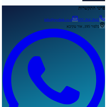
פרטי התקשרות
info@eyelink.co.il
055-264-2642
בלפור 195, אור עקיבא