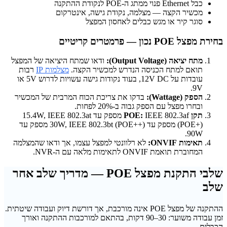
כבל Ethernet פנוי ממתג ה-POE לנקודת ההתקנה
מכשיר הקצה — מצלמה, נקודת גישה, אינטרקום
סוגר קיר או מגש כבלים לאחסון המפצל
בחירת מפצל POE נכון — פרמטרים קריטיים
מתח יציאה (Output Voltage):
ודאו שמתח היציאה של המפצל
תואם למתח הכניסה הנדרש למכשיר הקצה.
מצלמות IP
רבות
עובדות על 12V DC, בעוד נקודות גישה עשויות לדרוש 5V או
9V.
הספק (Wattage):
בדקו את צריכת הכוח המרבית של המכשיר
ובחרו מפצל עם הספק גבוה ב-20% לפחות.
תקן POE:
IEEE 802.3af מספק עד 15.4W, IEEE 802.3at
(POE+) מספק עד 30W, IEEE 802.3bt (POE++) מספק עד
90W.
תאימות ONVIF:
לא רלוונטי למפצל עצמו, אך ודאו שהמצלמה
המחוברת תואמת ONVIF לתאימות מלאה עם ה-NVR.
שלבי התקנת מפצל POE — מדריך שלב אחר
שלב
ההתקנה של מפצל POE אינה מורכבת, אך דורשת דיוק ועבודה שיטתית.
זמן עבודה משוער: 30–90 דקות, בהתאם למורכבות ההתקנה ואורך
הכבלים.