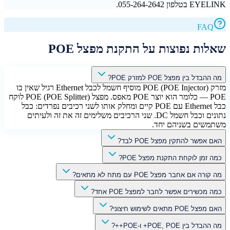
EYELINK בטלפון 055-264-2642.
FAQ
שאלות נפוצות על התקנת מפצל POE
מה ההבדל בין מפצל POE למזרק POE?
מזרק POE (POE Injector) מוסיף חשמל לכבל Ethernet רגיל שאין בו
POE — כלומר הוא יוצר POE מאפס. מפצל POE (POE Splitter) לוקח
כבל Ethernet עם POE קיים ומחלק אותו לשני רכיבים נפרדים: כבל
נתונים וכבל חשמל DC. שני הרכיבים משלימים זה את זה ולעיתים
משתמשים בשניהם יחד.
האם אפשר להתקין מפצל POE לבד?
כמה זמן לוקחת התקנת מפצל POE?
מה קורה אם אחבר מפצל POE עם מתח לא מתאים?
כמה מכשירים אפשר לחבר למפצל POE אחד?
האם מפצל POE מתאים לשימוש חיצוני?
מה ההבדל בין POE, POE+ ו-POE++?