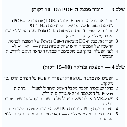
שלב 3 — חיבור מפצל ה-POE (10–15 דקות)
חברו את כבל ה-Ethernet ממתג ה-POE (או ממזרק ה-POE)
ליציאת ה-Input של המפצל. זוהי יציאת ה-POE IN.
חברו כבל Ethernet נוסף מיציאת ה-Data Out של המפצל למכשיר
הקצה (מצלמה, נקודת גישה).
חברו את כבל ה-DC מיציאת ה-Power Out של המפצל לכניסת
החשמל של המכשיר. ודאו שהקוטביות נכונה — + ל-+ ו-- ל--.
לפני הפעלה, בדקו עם מולטימטר שמתח היציאה תואם לדרישות
המכשיר.
שלב 4 — הפעלה ובדיקה (10–15 דקות)
הפעילו את מתג ה-POE וודאו שנורת ה-POE על הפורט הרלוונטי
נדלקת.
בדקו שמכשיר הקצה מקבל חשמל ומתחיל לפעול — נורת ה-
Power על המצלמה או האינטרקום תידלק.
גשו ל-NVR או לממשק הניהול של הרשת ובדקו שהמכשיר מופיע
ברשת.
בצעו בדיקת Ping לכתובת ה-IP של המכשיר לאימות קישוריות.
בדקו תמונה חיה מהמצלמה — ודאו שאיכות התמונה תקינה וללא
הפרעות.