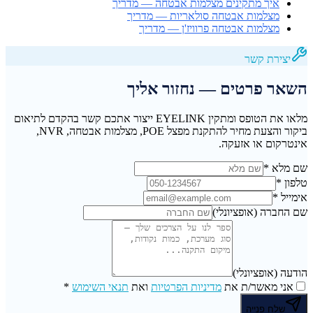
איך מתקינים מצלמות אבטחה — מדריך
מצלמות אבטחה סולאריות — מדריך
מצלמות אבטחה פרוויז'ן — מדריך
יצירת קשר
השאר פרטים — נחזור אליך
מלאו את הטופס ומתקין EYELINK ייצור אתכם קשר בהקדם לתיאום
ביקור והצעת מחיר להתקנת מפצל POE, מצלמות אבטחה, NVR,
אינטרקום או אזעקה.
שם מלא
*
טלפון
*
אימייל
*
שם החברה
(אופציונלי)
הודעה
(אופציונלי)
אני מאשר/ת את
מדיניות הפרטיות
ואת
תנאי השימוש
*
שלח פנייה