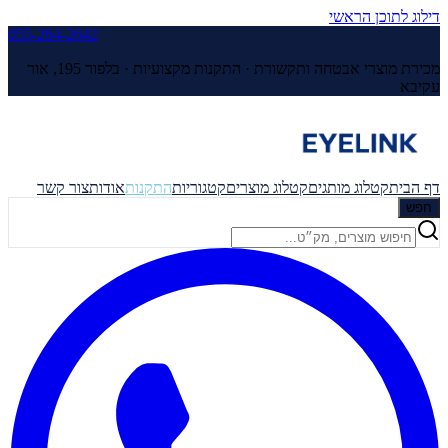
דילוג לתוכן הראשי
055-264-2642
מכירת מוצרי אבטחה ותקשורת · התקנות מקצועיות ·
בלפור 195, אור
עקיבא
דף הבית
קטלוג מותגים
קטלוג מוצרים
קטגוריות
התקנות
אודות
צור קשר
חפש