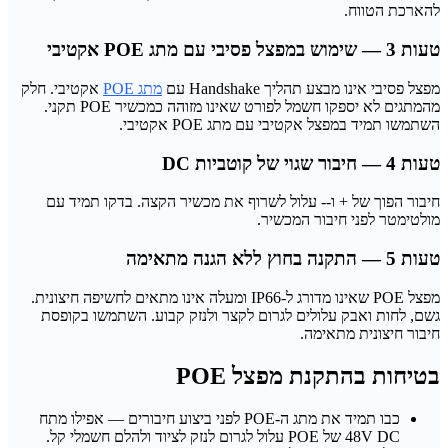
להארכת הטווח.
טעות 3 — שימוש במפצל פסיבי עם מתג POE אקטיבי
מפצל פסיבי אינו מבצע תהליך Handshake עם
מתג POE
אקטיבי. חלק
מהמתגים לא יספקו חשמל לפורט שאינו מזוהה כמכשיר POE תקני.
השתמשו תמיד במפצל אקטיבי עם מתג POE אקטיבי.
טעות 4 — חיבור שגוי של קוטביות DC
חיבור הפוך של + ו-- עלול לשרוף את מכשיר הקצה. בדקו תמיד עם
מולטימטר לפני חיבור המכשיר.
טעות 5 — התקנה בחוץ ללא הגנה מתאימה
מפצל POE שאינו מדורג ל-IP66 ומעלה אינו מתאים לחשיפה חיצונית.
גשם, לחות ואבק עלולים לגרום לקצר ולנזק קבוע. השתמשו בקופסת
חיבור חיצונית מתאימה.
בטיחות בהתקנת מפצל POE
כבו תמיד את מתג ה-POE לפני ביצוע חיבורים — אפילו מתח
48V DC של POE עלול לגרום לנזק לציוד ולהלם חשמלי קל.