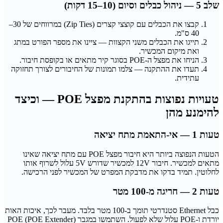
שלב 5 — ניהול כבלים וסיום (10–15 דקות)
קבצו את הכבלים עם קוצצי קצרים (Zip Ties) במרווחים של 30–
40 ס"מ.
תייגו את הכבלים משני הקצוות — ציינו את מספר הפורט במתג
ואת מיקום המכשיר.
הניחו את מפצל ה-POE בסוגר קיר מתאים או בקופסת חיבור.
תעדו את ההתקנה — צלמו תמונות של החיבורים לצורך תחזוקה
עתידית.
טעויות נפוצות בהתקנת מפצל POE — וכיצד
להימנע מהן
טעות 1 — אי-התאמת מתח יציאה
הטעות הנפוצה ביותר היא חיבור מפצל POE עם מתח יציאה שאינו
מתאים למכשיר. חיבור 12V למכשיר שדורש 5V עלול לשרוף אותו
לחלוטין. תמיד בדקו את מדבקת המפרט של המכשיר לפני הרכישה.
טעות 2 — חריגה מ-100 מטר
כבל Ethernet סטנדרטי תומך ב-100 מטר בלבד. מעבר לכך, איכות האות
יורדת ו-POE עלול שלא לפעול. השתמשו במגבר POE (POE Extender)