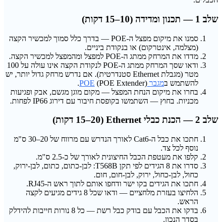
שלב 1 — תכנון ומדידה (10–15 דקות)
סמנו את מיקום מפצל ה-POE — בדרך כלל סמוך למכשיר הקצה
(מצלמה, אינטרקום) או בנקודת ביניים.
מדדו את המרחק ממתג ה-POE למפצל ומהמפצל למכשיר הקצה.
ודאו שסך המרחק ממתג ה-POE לנקודת הקצה אינו עולה על 100
מטר (מגבלת Ethernet סטנדרטית). אם נדרש מרחק גדול יותר, יש
להשתמש ב
מגבר POE
(POE Extender).
בחרו את מיקום הנחת המפצל — מקום מוגן מגשם, אבק ופגיעות
מכניות. בחוץ — השתמשו בקופסת חיבור עם דירוג IP66 לפחות.
שלב 2 — הכנת כבלי Ethernet (15–20 דקות)
חתכו את כבל ה-Cat6 לאורך הנדרש עם מרווח של 20–30 ס"מ
נוסף לכל צד.
קלפו את מעטפת הכבל החיצונית לאורך של כ-2.5 ס"מ.
סדרו את 8 הגידים לפי תקן T568B: לבן-כתום, כתום, לבן-ירוק,
כחול, לבן-כחול, ירוק, לבן-חום, חום.
חתכו את הגידים בקו ישר ודחפו אותם לתוך ראש ה-RJ45.
הלחיצו בעזרת מלחציים — ודאו שכל 8 גידים מגיעים לקצה
הראש.
בדקו את הכבל עם בודק כבל רשת — כל 8 נורות חייבות להידלק
בסדר הנכון.