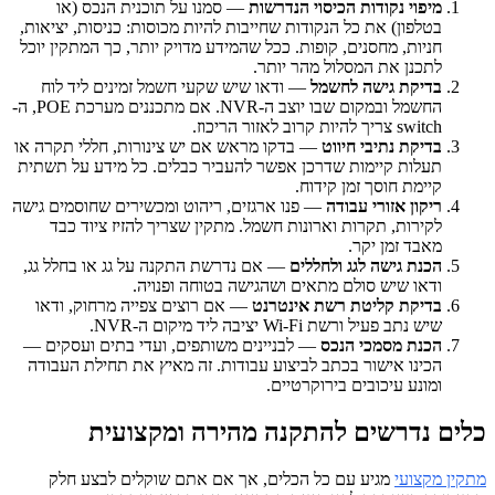
מיפוי נקודות הכיסוי הנדרשות
— סמנו על תוכנית הנכס (או
בטלפון) את כל הנקודות שחייבות להיות מכוסות: כניסות, יציאות,
חניות, מחסנים, קופות. ככל שהמידע מדויק יותר, כך המתקין יוכל
לתכנן את המסלול מהר יותר.
בדיקת גישה לחשמל
— ודאו שיש שקעי חשמל זמינים ליד לוח
החשמל ובמקום שבו יוצב ה-NVR. אם מתכננים מערכת POE, ה-
switch צריך להיות קרוב לאזור הריכוז.
בדיקת נתיבי חיווט
— בדקו מראש אם יש צינורות, חללי תקרה או
תעלות קיימות שדרכן אפשר להעביר כבלים. כל מידע על תשתית
קיימת חוסך זמן קידוח.
ריקון אזורי עבודה
— פנו ארגזים, ריהוט ומכשירים שחוסמים גישה
לקירות, תקרות וארונות חשמל. מתקין שצריך להזיז ציוד כבד
מאבד זמן יקר.
הכנת גישה לגג ולחללים
— אם נדרשת התקנה על גג או בחלל גג,
ודאו שיש סולם מתאים ושהגישה בטוחה ופנויה.
בדיקת קליטת רשת אינטרנט
— אם רוצים צפייה מרחוק, ודאו
שיש נתב פעיל ורשת Wi-Fi יציבה ליד מיקום ה-NVR.
הכנת מסמכי הנכס
— לבניינים משותפים, ועדי בתים ועסקים —
הכינו אישור בכתב לביצוע עבודות. זה מאיץ את תחילת העבודה
ומונע עיכובים בירוקרטיים.
כלים נדרשים להתקנה מהירה ומקצועית
מתקין מקצועי
מגיע עם כל הכלים, אך אם אתם שוקלים לבצע חלק