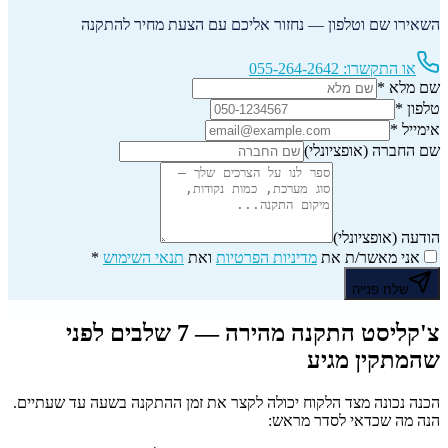
השאירו שם וטלפון — נחזור אליכם עם הצעת מחיר להתקנה
או התקשרו:
055-264-2642
שם מלא
*
טלפון
*
אימייל
*
שם החברה
(אופציונלי)
הודעה
(אופציונלי)
אני מאשר/ת את
מדיניות הפרטיות
ואת
תנאי השימוש
*
שלח פנייה
צ'קליסט התקנה מהירה — 7 שלבים לפני
שהמתקין מגיע
הכנה נכונה מצד הלקוח יכולה לקצר את זמן ההתקנה בשעה עד שעתיים.
הנה מה שכדאי לסדר מראש: