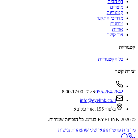
דף הבית
מוצרים
קטגוריות
מדריכי התקנה
מותגים
אודות
צור קשר
קטגוריות
כל הקטגוריות
יצירת קשר
055-264-2642
א׳-ה׳: 8:00-17:00
info@eyelink.co.il
בלפור 195, אור עקיבא
©
2026
EYELINK בע"מ
. כל הזכויות שמורות.
מדיניות פרטיות
תנאי שימוש
הצהרת נגישות