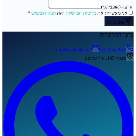
הודעה
(אופציונלי)
אני מאשר/ת את
מדיניות הפרטיות
ואת
תנאי השימוש
*
שלח פנייה
פרטי התקשרות
info@eyelink.co.il
055-264-2642
בלפור 195, אור עקיבא