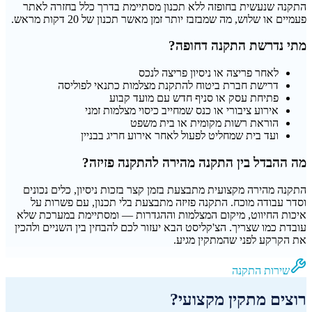
התקנה שנעשית בחופזה ללא תכנון מסתיימת בדרך כלל בחזרה לאתר
פעמיים או שלוש, מה שמבזבז יותר זמן מאשר תכנון של 20 דקות מראש.
מתי נדרשת התקנה דחופה?
לאחר פריצה או ניסיון פריצה לנכס
דרישת חברת ביטוח להתקנת מצלמות כתנאי לפוליסה
פתיחת עסק או סניף חדש עם מועד קבוע
אירוע ציבורי או כנס שמחייב כיסוי מצלמות זמני
הוראת רשות מקומית או בית משפט
ועד בית שמחליט לפעול לאחר אירוע חריג בבניין
מה ההבדל בין התקנה מהירה להתקנה פזיזה?
התקנה מהירה מקצועית מתבצעת בזמן קצר בזכות ניסיון, כלים נכונים
וסדר עבודה מוכח. התקנה פזיזה מתבצעת בלי תכנון, עם פשרות על
איכות החיווט, מיקום המצלמות וההגדרות — ומסתיימת במערכת שלא
עובדת כמו שצריך. הצ'קליסט הבא יעזור לכם להבחין בין השניים ולהכין
את הקרקע לפני שהמתקין מגיע.
שירות התקנה
רוצים מתקין מקצועי?