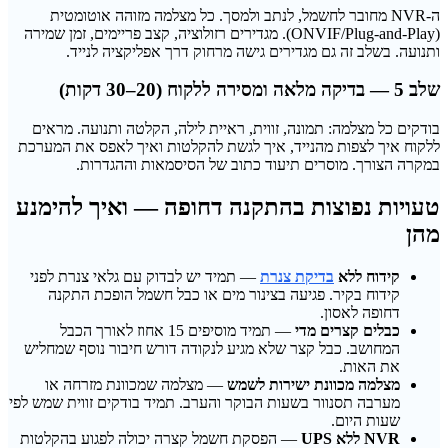
ה-NVR מחובר לחשמל, לנתב ולמסך. כל מצלמה מזוהה אוטומטית
(ONVIF/Plug-and-Play). מגדירים רזולוציה, קצב פריימים, זמן שמירה
ותנועה. בשלב זה גם מגדירים גישה מרחוק דרך אפליקציה לנייד.
שלב 5 — בדיקה מלאה ומסירה ללקוח (20–30 דקות)
בודקים כל מצלמה: תמונה, זווית, ראיית לילה, הקלטה ותנועה. מראים
ללקוח איך לצפות מהנייד, איך לגשת להקלטות ואיך לאפס את המערכת
במקרה הצורך. מוסרים תיעוד כתוב של הסיסמאות וההגדרות.
טעויות נפוצות בהתקנה דחופה — ואיך להימנע
מהן
קידוח ללא
בדיקת צנרת
— תמיד יש לבדוק עם גלאי צנרת לפני
קידוח בקיר. פגיעה בצינור מים או כבל חשמל הופכת התקנה
דחופה לאסון.
כבלים קצרים מדי
— תמיד מוסיפים 15 אחוז לאורך הכבל
המחושב. כבל קצר שלא מגיע לנקודה דורש חיבור נוסף שמחליש
את האות.
מצלמה מכוונת ישירות לשמש
— מצלמה שמכוונת מזרחה או
מערבה תסנוור בשעות הבוקר והערב. תמיד בודקים זווית שמש לפי
שעות היום.
NVR ללא UPS
— הפסקת חשמל קצרה יכולה לפגוע בהקלטות