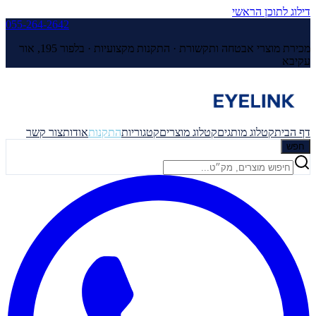
דילוג לתוכן הראשי
055-264-2642
מכירת מוצרי אבטחה ותקשורת · התקנות מקצועיות ·
בלפור 195, אור
עקיבא
דף הבית
קטלוג מותגים
קטלוג מוצרים
קטגוריות
התקנות
אודות
צור קשר
חפש