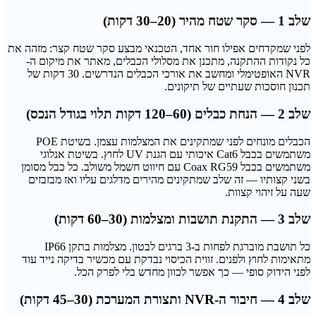
שלב 1 — סקר שטח מהיר (20–30 דקות)
לפני שמקדחים אפילו חור אחד, הטכנאי מבצע סקר שטח קצר: מזהה את
כל נקודות ההתקנה, מתכנן את מסלולי הכבלים, מאתר את מיקום ה-
NVR האופטימלי ומחשב את אורכי הכבלים הנדרשים. 30 דקות של
תכנון חוסכות שעתיים של תיקונים.
שלב 2 — הנחת כבלים (60–120 דקות תלוי בגודל הנכס)
הכבלים מונחים לפני שמתקינים את המצלמות עצמן. בשיטת POE
משתמשים בכבל Cat6 איכותי עם הגנת UV לחוץ. בשיטת אנלוגי
משתמשים בכבל Coax RG59 עם חיווט חשמל משולב. כל כבל מסומן
בשני קצותיו — זה שלב שמתקינים מהירים מדלגים עליו ואז מבזבזים
שעה על זיהוי קצוות.
שלב 3 — התקנת תושבות ומצלמות (30–60 דקות)
כל תושבת מוברגת לפחות ב-3 ברגים לבטון. מצלמות בתקן IP66
מתאימות לחוץ ולפנים. זווית הכיסוי נבדקת עם מכשיר בדיקה נייד עוד
לפני הידוק סופי — כך אפשר לכוון מחדש בלי לפרק הכל.
שלב 4 — חיבור ה-NVR ותצורת המערכת (30–45 דקות)