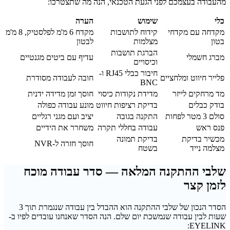
מהעבודה בעצמכם לפני הגעת הטכנאי, הנה מה שתצטרכו:
כלי
שימוש
הערה
מקדחה עם מקדחי
קידוח לתושבות
מקדח 6 מ'מ לפלסטיק, 8 מ'מ
בטון
מצלמות
לבטון
הברגת תושבות
מברג חשמלי
עדיף עם ביטים מגנטיים
וכיסויים
חיבור כבלי RJ45 ו-
פלייר חיווט ומלחציים
חובה לעבודה מסודרת
BNC
מד מרחקים לייזר
מדידת נקודות כיסוי
חוסך זמן מדידה ידנית
בודק כבלים
בדיקת רציפות חיווט
מונע עבודה כפולה
סולם 3 מטר לפחות
התקנה בגובה
יציב ועם מגני רגליים
פנס ראש
עבודה בחללי תקרה
משחרר את הידיים
מכשיר בדיקת
בדיקת תמונה
חוסך חזרה ל-NVR
מצלמה נייד
בשטח
שלבי ההתקנה המלאה — סדר עבודה מוכח
לזמן קצר
הסדר הנכון של שלבי ההתקנה הוא ההבדל בין עבודה שנגמרת תוך 3
שעות לבין עבודה שנמשכת יום שלם. הנה הסדר שאנחנו עובדים לפיו ב-
EYELINK: