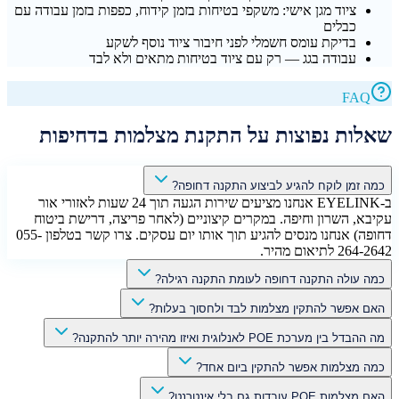
ציוד מגן אישי: משקפי בטיחות בזמן קידוח, כפפות בזמן עבודה עם
כבלים
בדיקת עומס חשמלי לפני חיבור ציוד נוסף לשקע
עבודה בגג — רק עם ציוד בטיחות מתאים ולא לבד
FAQ
שאלות נפוצות על התקנת מצלמות בדחיפות
כמה זמן לוקח להגיע לביצוע התקנה דחופה?
ב-EYELINK אנחנו מציעים שירות הגעה תוך 24 שעות לאזורי אור
עקיבא, השרון וחיפה. במקרים קיצוניים (לאחר פריצה, דרישת ביטוח
דחופה) אנחנו מנסים להגיע תוך אותו יום עסקים. צרו קשר בטלפון 055-
264-2642 לתיאום מהיר.
כמה עולה התקנה דחופה לעומת התקנה רגילה?
האם אפשר להתקין מצלמות לבד ולחסוך בעלות?
מה ההבדל בין מערכת POE לאנלוגית ואיזו מהירה יותר להתקנה?
כמה מצלמות אפשר להתקין ביום אחד?
האם מצלמות POE עובדות גם בלי אינטרנט?