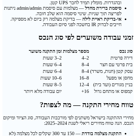
ובהגדרות. מומלץ תמיד לחבר UPS קטן.
סיסמת ברירת מחדל
— מצלמות עם סיסמת admin/admin ניתנות
לפריצה תוך שניות. שינוי סיסמה הוא שלב חובה.
אי-בדיקת ראיית לילה
— בדיקת מצלמה רק ביום לא מספיקה.
חייבים לבדוק IR בחשכה לפני סיום העבודה.
זמני עבודה משוערים לפי סוג הנכס
סוג נכס
מספר מצלמות
זמן התקנה משוער
דירה פרטית
2–4
2–3 שעות
בית פרטי עם חצר
4–8
4–6 שעות
עסק קטן (חנות, משרד)
4–8
4–6 שעות
מחסן או מפעל
8–16
6–10 שעות
בניין מגורים (ועד בית)
4–12
5–8 שעות
קמפוס או מתחם גדול
16+
יום עבודה מלא ויותר
טווח מחירי התקנה — מה לצפות?
מחירי ההתקנה בישראל משתנים לפי מורכבות העבודה, סוג הציוד ומיקום
הנכס. הנה טווח מחירים ריאלי לשנת 2024–2025:
התקנת מצלמה בודדת
— 150 עד 300 שקלים לכל מצלמה (לא