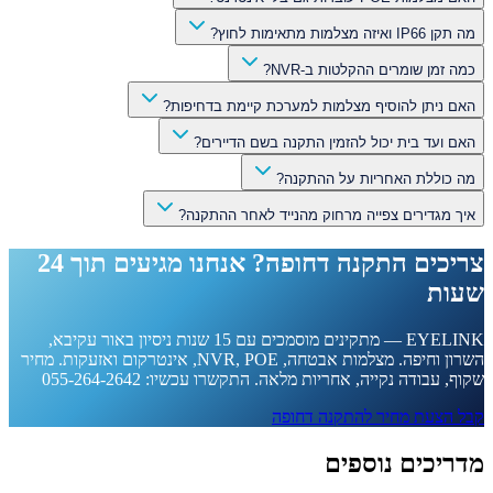
מה תקן IP66 ואיזה מצלמות מתאימות לחוץ?
כמה זמן שומרים ההקלטות ב-NVR?
האם ניתן להוסיף מצלמות למערכת קיימת בדחיפות?
האם ועד בית יכול להזמין התקנה בשם הדיירים?
מה כוללת האחריות על ההתקנה?
איך מגדירים צפייה מרחוק מהנייד לאחר ההתקנה?
צריכים התקנה דחופה? אנחנו מגיעים תוך 24
שעות
EYELINK — מתקינים מוסמכים עם 15 שנות ניסיון באור עקיבא,
השרון וחיפה. מצלמות אבטחה, NVR, POE, אינטרקום ואזעקות. מחיר
שקוף, עבודה נקייה, אחריות מלאה. התקשרו עכשיו: 055-264-2642
קבל הצעת מחיר להתקנה דחופה
מדריכים נוספים