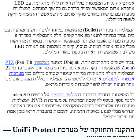
אסתטיקה נקייה. המצלמות כוללות ראיית לילה מתקדמת עם LED
אינפרא אדום המאפשר צפייה ברורה גם בחושך המוחלט. המצלמות
מגיעות עם עדשות באורכי מוקד שונים, מה שמאפשר התאמה מדויקת
לשטח המוקלט.
המצלמות הצינוריות (Bullet) מתאימות במיוחד לניטור חיצוני ומגיעות עם
בית עמיד במיוחד לתנאי מזג אויר קשים. חלק מהמצלמות בסדרה זו
מגיעות עם זום אופטי משתנה שמאפשר התמקדות במטרות מרוחקות
מבלי לאבד איכות תמונה. בנוסף, קיימות מצלמות עם תאורת LED
משולבת שמאפשרת תאורה נוספת באזור המוקלט.
עבור יישומים מתקדמים יותר, Ubiquiti מציעה
מצלמות PTZ
(Pan-Tilt-
Zoom) שמאפשרות בקרה מלאה על כיוון המצלמה וזום אופטי עד פי 22.
המצלמות האלה מתאימות במיוחד לניטור שטחים גדולים כמו
מערכות
אבטחה למפעלים
או מרכזי לוגיסטיקה. המצלמות כוללות מעקב אוטומטי
אחר תנועה ויכולת לחזור לעמדות מוגדרות מראש.
כל המצלמות בסדרה תומכות ב
הקלטה מקומית
על כרטיס microSD
לגיבוי נוסף, בנוסף להקלטה המרכזית על מערכת ה-NVR. המצלמות
מגיעות עם אלגוריתמי דחיסה מתקדמים שמפחיתים את נפח האחסון
הנדרש מבלי לפגוע באיכות התמונה, ותומכות בהעברת וידאו בזמן אמת
עם עיכוב מינימלי.
התקנה ותחזוקה של מערכת UniFi Protect —