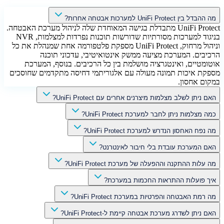
מה ההבדל בין UniFi Protect למערכות אבטחה אחרות?
UniFi Protect מתבדלת בגישה המאוחדת שלה לניהול מערכת האבטחה.
בניגוד למערכות מסורתיות שדורשות תוכנות נפרדות למצלמות, NVR
וניהול מרחוק, UniFi Protect מספקת פלטפורמה אחת שמנהלת את כל
הרכיבים. המערכת מציעה ממשק אינטואיטיבי, עדכוני תוכנה
אוטומטיים, ואינטגרציה מושלמת בין כל הרכיבים. בנוסף, המערכת
מספקת איכות תמונה מעולה עם אלגוריתמי דחיסה מתקדמים שחוסכים
במקום אחסון.
האם ניתן לשלב מצלמות מיצרנים אחרים עם UniFi Protect?
כמה מצלמות ניתן לחבר למערכת UniFi Protect?
מה נפח האחסון הנדרש למערכת UniFi Protect?
האם המערכת עובדת בלי חיבור לאינטרנט?
מה עלות ההתקנה וההפעלה של מערכת UniFi Protect?
איך פועלות ההתראות החכמות במערכת?
מה רמת האבטחה והפרטיות במערכת UniFi Protect?
האם ניתן לשדרג מערכת אבטחה קיימת ל-UniFi Protect?