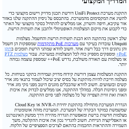
המדריך המקצועי
התקנת מערכת UniFi Protect דורשת תכנון מדויק ויישום מקצועי כדי
להשיג את המקסימום מהמערכת. בהתבסס על ניסיון ההתקנה שלנו באזור
אור עקיבא, חיפה והשרון, אנו ממליצים להתחיל בסקר מקצועי של האתר
כדי לקבוע את מיקום המצלמות האופטימלי ולתכנן את תשתית הרשת.
שלב ראשון בהתקנה הוא הכנת תשתית הרשת והחשמל. מצלמות
Ubiquiti עובדות בעיקר עם
מערכות PoE מתקדמות
שמספקות הן חשמל
והן נתונים דרך כבל רשת אחד. חשוב לוודא שמתגי הרשת תומכים ב
תקן
PoE+
ומספקים מספיק כוח לכל המצלמות במערכת. עבור
מצלמות PTZ
או מצלמות עם תאורה משולבת, נדרש PoE++ שמספק עוצמה גבוהה
יותר.
התקנת המצלמות עצמן דורשת קידוח מדויק ועמידות בתקני בטיחות. כל
מצלמה חייבת להיות מותקנת על בסיס יציב שיכול לעמוד בתנאי מזג אויר
קשים ובזעזועים. חשוב לוודא שהכבלים מוגנים היטב מפני נזקי מזג אויר
ומפני ניסיונות חבלה. במהלך ההתקנה, אנו ממליצים לבדוק את איכות
האות ואת זווית הצפייה של כל מצלמה לפני סיום ההתקנה.
הגדרת המערכת מתחילה בהתקנת יחידת ה-NVR או Cloud Key
שמשמשת כמוקד הבקרה של המערכת. המערכת מזהה אוטומטית
מצלמות חדשות ברשת ומאפשרת הגדרה מהירה דרך ממשק האינטרנט
או האפליקציה הנייחת. חשוב להגדיר נכון את איכות ההקלטה, משך
השמירה וההתראות החכמות בהתאם לצרכים הספציפיים של הלקוח.