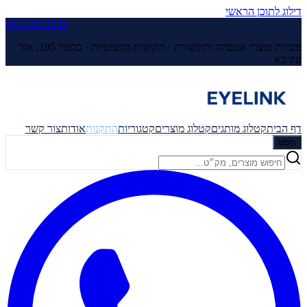
דילוג לתוכן הראשי
055-264-2642
מכירת מוצרי אבטחה ותקשורת · התקנות מקצועיות ·
בלפור 195, אור
עקיבא
דף הבית
קטלוג מותגים
קטלוג מוצרים
קטגוריות
התקנות
אודות
צור קשר
חפש