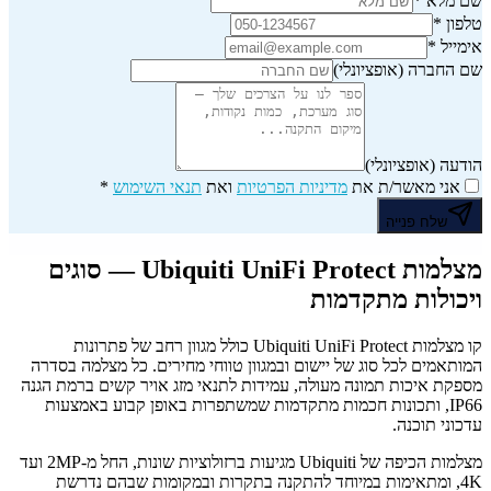
שם מלא
*
טלפון
*
אימייל
*
שם החברה
(אופציונלי)
הודעה
(אופציונלי)
אני מאשר/ת את
מדיניות הפרטיות
ואת
תנאי השימוש
*
שלח פנייה
מצלמות Ubiquiti UniFi Protect — סוגים
ויכולות מתקדמות
קו מצלמות Ubiquiti UniFi Protect כולל מגוון רחב של פתרונות
המותאמים לכל סוג של יישום ובמגוון טווחי מחירים. כל מצלמה בסדרה
מספקת איכות תמונה מעולה, עמידות לתנאי מזג אויר קשים ברמת הגנה
IP66, ותכונות חכמות מתקדמות שמשתפרות באופן קבוע באמצעות
עדכוני תוכנה.
מצלמות הכיפה של Ubiquiti מגיעות ברזולוציות שונות, החל מ-2MP ועד
4K, ומתאימות במיוחד להתקנה בתקרות ובמקומות שבהם נדרשת