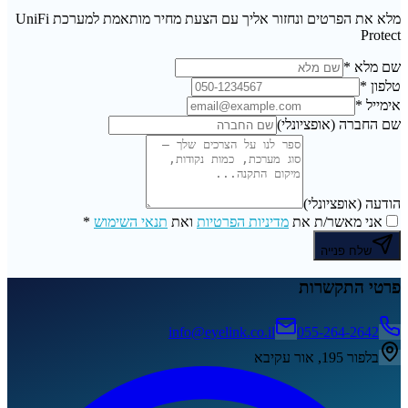
מלא את הפרטים ונחזור אליך עם הצעת מחיר מותאמת למערכת UniFi
Protect
שם מלא
*
טלפון
*
אימייל
*
שם החברה
(אופציונלי)
הודעה
(אופציונלי)
אני מאשר/ת את
מדיניות הפרטיות
ואת
תנאי השימוש
*
שלח פנייה
פרטי התקשרות
info@eyelink.co.il
055-264-2642
בלפור 195, אור עקיבא