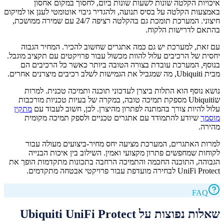
איכויות הקלטה שונות לשעות שונות ביום, לחסוך במקום אחסון
באמצעות הקלטה על בסיס תנועה, ולהגדיר גיבוי אוטומטי לענן או למיקום
חיצוני. המערכת תומכת גם בהקלטה רציפה 24/7 עם שמירה ממושכת,
בהתאם לדרישות הלקוח.
עם זאת, למערכת יש גם כמה אתגרים שחשוב להכיר. המחיר הגבוה
יחסית של הרכיבים עלול להוות מכשול עבור פרויקטים עם תקציב מוגבל.
בנוסף, המערכת עובדת בצורה הטובה ביותר כאשר כל הרכיבים הם
מבית Ubiquiti, מה שמגביל את הגמישות לשלב רכיבים מיצרנים אחרים.
נושא נוסף הוא התלות ביצרן לעדכוני תוכנה ותמיכה טכנית. למרות
שUbiquiti מספקת תמיכה טובה, במקרה של בעיות טכניות מורכבות
עלול להיות צורך בהמתנה לפתרון מהיצרן. לכן, חשוב לעבוד עם
מתקין
מוסמך
שיודע להתמודד עם אתגרים טכניים ולספק תמיכה מקומית
מהירה.
למרות האתגרים, המערכת מציעה יחס מחיר-ביצועים מעולה עבור
לקוחות שמחפשים פתרון מקצועי ואמין. השילוב בין איכות הבנייה
הגבוהה, התוכנה החכמה והתמיכה הרחבה בתכונות מתקדמות הופך את
UniFi Protect לבחירה מועדפת עבור פרויקטי אבטחה מתקדמים.
FAQ
שאלות נפוצות על Ubiquiti UniFi Protect