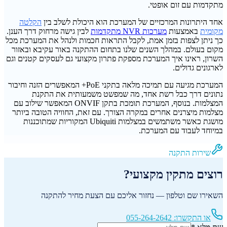
מתקדמות עם זום אופטי.
אחד היתרונות המרכזיים של המערכת הוא היכולת לשלב בין
הקלטה
מקומית
באמצעות
מערכות NVR מתקדמות
לבין גישה מרחוק דרך הענן.
כך ניתן לצפות בזמן אמת, לקבל התראות חכמות ולנהל את המערכת מכל
מקום בעולם. במהלך השנים שלנו בתחום ההתקנה באור עקיבא ובאזור
השרון, ראינו איך המערכת מספקת פתרון מקצועי גם לעסקים קטנים וגם
לארגונים גדולים.
המערכת מגיעה עם תמיכה מלאה בתקני PoE+ המאפשרים הזנה וחיבור
נתונים דרך כבל רשת אחד, מה שמפשט משמעותית את התקנת
המצלמות. בנוסף, המערכת תומכת בתקן ONVIF המאפשר שילוב עם
מצלמות מיצרנים אחרים במקרה הצורך. עם זאת, החוויה הטובה ביותר
מושגת כאשר משתמשים במצלמות Ubiquiti המקוריות שמתוכננות
במיוחד לעבוד עם המערכת.
שירות התקנה
רוצים מתקין מקצועי?
השאירו שם וטלפון — נחזור אליכם עם הצעת מחיר להתקנה
או התקשרו:
055-264-2642