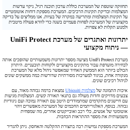
תחזוקה שוטפת של המערכת כוללת עדכון תוכנה רגיל, ניקוי עדשות
המצלמות ובדיקת תקינות הרכיבים. המערכת מספקת דוחות אוטומטיים
על תקינות המצלמות ומתריעה במקרה של בעיות. אנו ממליצים על בדיקה
מקצועית של המערכת לפחות פעמיים בשנה כדי לוודא פעולה מיטבית
ולמנוע תקלות לא צפויות.
יתרונות ואתגרים של מערכת UniFi Protect
— ניתוח מקצועי
מערכת UniFi Protect מציעה מספר יתרונות משמעותיים שהופכים אותה
לבחירה מועדפת עבור מתקינים מקצועיים ולקוחות תובעניים. היתרון
הבולט ביותר הוא הממשק האחיד שמאפשר ניהול מלא של המערכת
מנקודה אחת, בניגוד למערכות מסורתיות שדורשות כמה ממשקים שונים
לניהול רכיבים שונים.
איכות התמונה של
מצלמות Ubiquiti
נמצאת ברמה גבוהה מאוד, עם
צבעים מדויקים וחדות מעולה גם בתנאי תאורה קשים. המצלמות מגיעות
עם חיישנים מתקדמים שמתמודדים היטב עם תאורה נמוכה ועם ניגודיות
גבוהה. בנוסף, האלגוריתמים החכמים של המערכת מאפשרים זיהוי
אוטומטי של אנשים, כלי רכב ואובייקטים אחרים, מה שמפחית
משמעותית את מספר ההתראות הכוזבות.
המערכת מספקת גמישות רבה בתצורת ההקלטה והאחסון. ניתן להגדיר