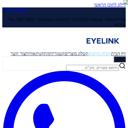
דילוג לתוכן הראשי
055-264-2642
מכירת מוצרי אבטחה ותקשורת · התקנות מקצועיות ·
בלפור 195, אור
עקיבא
דף הבית
קטלוג מותגים
קטלוג מוצרים
קטגוריות
התקנות
אודות
צור קשר
חפש