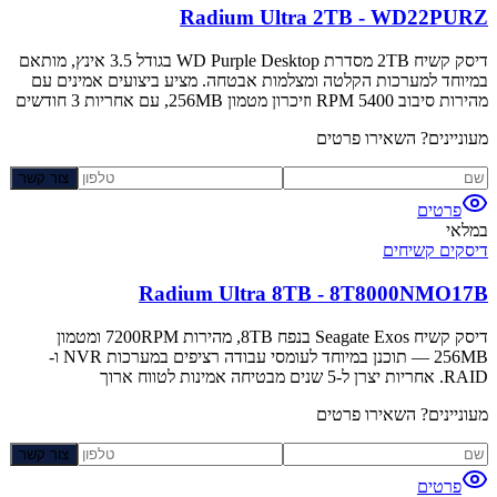
Radium Ultra 2TB - WD22PURZ
דיסק קשיח 2TB מסדרת WD Purple Desktop בגודל 3.5 אינץ, מותאם
במיוחד למערכות הקלטה ומצלמות אבטחה. מציע ביצועים אמינים עם
מהירות סיבוב 5400 RPM וזיכרון מטמון 256MB, עם אחריות 3 חודשים
מעוניינים? השאירו פרטים
צור קשר
פרטים
במלאי
דיסקים קשיחים
Radium Ultra 8TB - 8T8000NMO17B
דיסק קשיח Seagate Exos בנפח 8TB, מהירות 7200RPM ומטמון
256MB — תוכנן במיוחד לעומסי עבודה רציפים במערכות NVR ו-
RAID. אחריות יצרן ל-5 שנים מבטיחה אמינות לטווח ארוך
מעוניינים? השאירו פרטים
צור קשר
פרטים