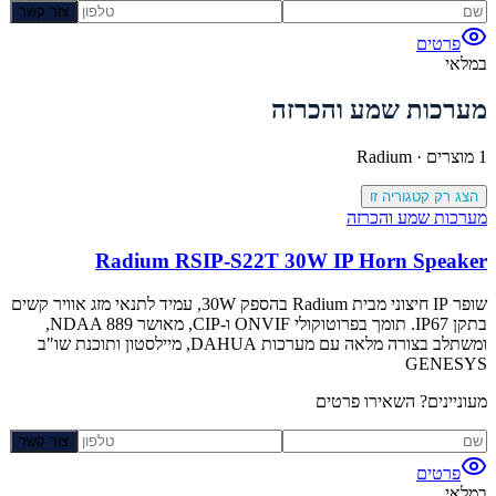
צור קשר
פרטים
במלאי
מערכות שמע והכרזה
1
מוצרים ·
Radium
הצג רק קטגוריה זו
מערכות שמע והכרזה
Radium RSIP-S22T 30W IP Horn Speaker
שופר IP חיצוני מבית Radium בהספק 30W, עמיד לתנאי מזג אוויר קשים
בתקן IP67. תומך בפרוטוקולי ONVIF ו-CIP, מאושר NDAA 889,
ומשתלב בצורה מלאה עם מערכות DAHUA, מיילסטון ותוכנת שו"ב
GENESYS
מעוניינים? השאירו פרטים
צור קשר
פרטים
במלאי