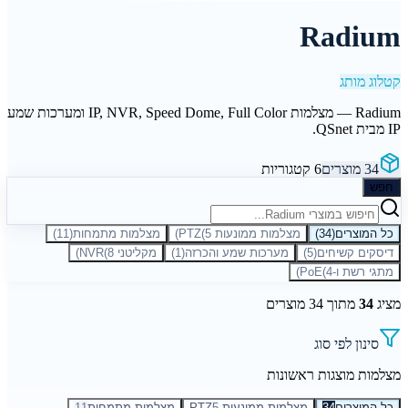
Radium
קטלוג מותג
Radium — מצלמות IP, NVR, Speed Dome, Full Color ומערכות שמע
IP מבית QSnet.
34
מוצרים
6
קטגוריות
חפש
כל המוצרים
(
34
)
מצלמות ממונעות PTZ
5
(
)
מצלמות מתמחות
(
11
)
דיסקים קשיחים
(
5
)
מערכות שמע והכרזה
(
1
)
מקליטני NVR
8
(
)
מתגי רשת ו-PoE
4
(
)
מציג
34
מתוך
34
מוצרים
סינון לפי סוג
מצלמות מוצגות ראשונות
כל המוצרים
34
מצלמות ממונעות PTZ
5
מצלמות מתמחות
11