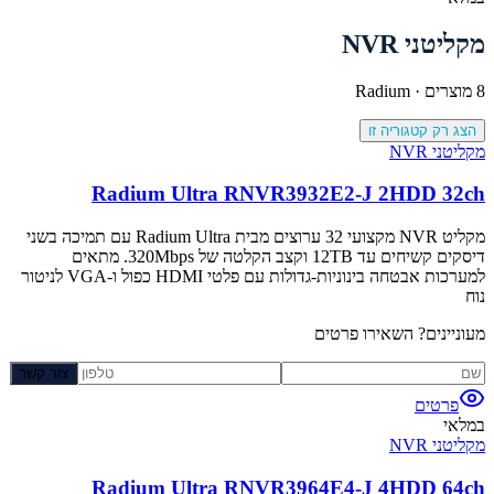
מקליטני NVR
8
מוצרים ·
Radium
הצג רק קטגוריה זו
מקליטני NVR
Radium Ultra RNVR3932E2-J 2HDD 32ch
מקליט NVR מקצועי 32 ערוצים מבית Radium Ultra עם תמיכה בשני
דיסקים קשיחים עד 12TB וקצב הקלטה של 320Mbps. מתאים
למערכות אבטחה בינוניות-גדולות עם פלטי HDMI כפול ו-VGA לניטור
נוח
מעוניינים? השאירו פרטים
צור קשר
פרטים
במלאי
מקליטני NVR
Radium Ultra RNVR3964E4-J 4HDD 64ch