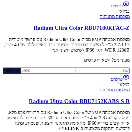
פרטים
במלאי
מצלמות מתמחות
Radium Ultra Color RBU7180KFAC-Z
מצלמת אבטחה 8MP מבית Radium Ultra Color עם עדשה מוטורית
2.7-13.5 מ"מ לגמישות זום מרבית. מציעה טווח ראיית לילה של 40 מטר,
WDR 120dB ותקן IP66 לשימוש חיצוני אמין
מעוניינים? השאירו פרטים
צור קשר
פרטים
במלאי
מצלמות מתמחות
Radium Ultra Color RBU7152KABS-S-B
מצלמת אבטחה 5MP של Radium Ultra Color עם הדמיית צבע מלא,
עדשה קבועה 2.8 או 4 מ"מ וטווח הארה עד 30 מטר. עמידה לתנאי מזג
אוויר קשים בדירוג IP66, מתאימה להתקנה חיצונית ופנימית. זמינה
לרכישה והתקנה מקצועית ב-EYELINK