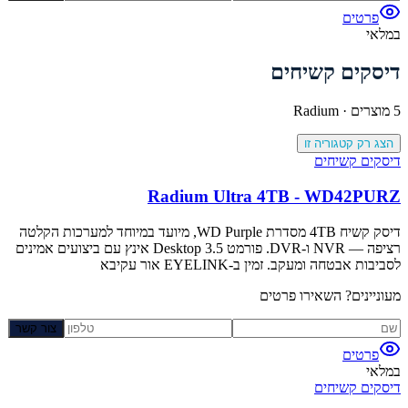
פרטים
במלאי
דיסקים קשיחים
5
מוצרים ·
Radium
הצג רק קטגוריה זו
דיסקים קשיחים
Radium Ultra 4TB - WD42PURZ
דיסק קשיח 4TB מסדרת WD Purple, מיועד במיוחד למערכות הקלטה
רציפה — NVR ו-DVR. פורמט Desktop 3.5 אינץ עם ביצועים אמינים
לסביבות אבטחה ומעקב. זמין ב-EYELINK אור עקיבא
מעוניינים? השאירו פרטים
צור קשר
פרטים
במלאי
דיסקים קשיחים