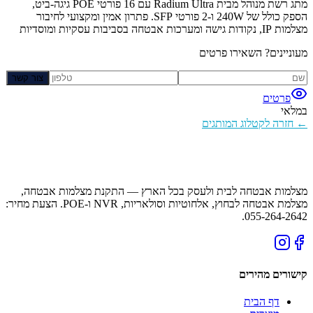
מתג רשת מנוהל מבית Radium Ultra עם 16 פורטי POE גיגה-ביט,
הספק כולל של 240W ו-2 פורטי SFP. פתרון אמין ומקצועי לחיבור
מצלמות IP, נקודות גישה ומערכות אבטחה בסביבות עסקיות ומוסדיות
מעוניינים? השאירו פרטים
צור קשר
פרטים
במלאי
← חזרה לקטלוג המותגים
מצלמות אבטחה לבית ולעסק בכל הארץ — התקנת מצלמות אבטחה,
מצלמת אבטחה לבחוץ, אלחוטיות וסולאריות, NVR ו-POE. הצעת מחיר:
055-264-2642.
קישורים מהירים
דף הבית