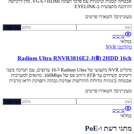
אבטחה קטנות ובינוניות עם פלטי תצוגה HDMI ו-VGA. זמין לרכישה
והתקנה מקצועית ב-EYELINK
מעוניינים? השאירו פרטים
צור קשר
פרטים
במלאי
מקליטני NVR
Radium Ultra RNVR3816E2-J(Ⅲ) 2HDD 16ch
מקליט NVR מקצועי של Radium Ultra ל-16 ערוצים, עם תמיכה בשני
דיסקים קשיחים עד 8TB ורוחב פס של 160Mbps. מתאים למערכות
אבטחה בינוניות וגדולות הדורשות אמינות גבוהה ותפוקת וידאו מרבית
מעוניינים? השאירו פרטים
צור קשר
פרטים
במלאי
מתגי רשת ו-PoE