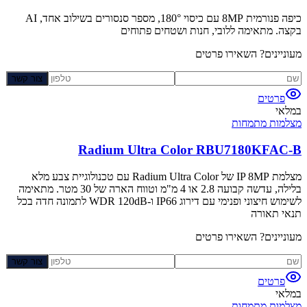
כיפה פנורמית 8MP עם כיסוי 180°, מספר סנסורים בשילוב אחד, AI
בקצה. מתאימה ללובי, חנות ושטחים פתוחים
מעוניינים? השאירו פרטים
צור קשר
פרטים
במלאי
מצלמות מתמחות
Radium Ultra Color RBU7180KFAC-B
מצלמת IP 8MP של Radium Ultra Color עם טכנולוגיית צבע מלא
בלילה, עדשה קבועה 2.8 או 4 מ"מ וטווח הארה של 30 מטר. מתאימה
לשימוש חיצוני ופנימי עם דירוג IP66 ו-WDR 120dB לתמונה חדה בכל
תנאי תאורה
מעוניינים? השאירו פרטים
צור קשר
פרטים
במלאי
מצלמות מתמחות