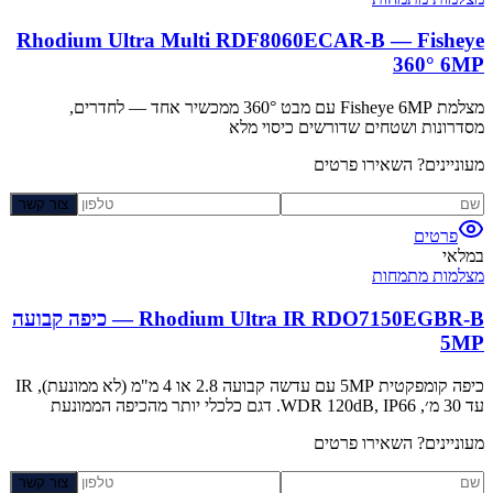
Rhodium Ultra Multi RDF8060ECAR-B — Fisheye
360° 6MP
מצלמת Fisheye 6MP עם מבט 360° ממכשיר אחד — לחדרים,
מסדרונות ושטחים שדורשים כיסוי מלא
מעוניינים? השאירו פרטים
צור קשר
פרטים
במלאי
מצלמות מתמחות
Rhodium Ultra IR RDO7150EGBR-B — כיפה קבועה
5MP
כיפה קומפקטית 5MP עם עדשה קבועה 2.8 או 4 מ"מ (לא ממונעת), IR
עד 30 מ׳, WDR 120dB, IP66. דגם כלכלי יותר מהכיפה הממונעת
מעוניינים? השאירו פרטים
צור קשר