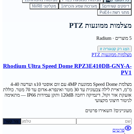
דיסקים קשיחים
5
מערכות שמע והכרזה
1
מקליטני NVR
8
מתגי רשת ו-PoE
4
מצלמות ממונעות PTZ
5
מוצרים ·
Radium
הצג רק קטגוריה זו
מצלמות ממונעות PTZ
Rhodium Ultra Speed Dome RPZ3E410DB-GNY-A-
PV1
מצלמת Speed Dome ממונעת 4MP עם זום אופטי x10 ועדשה 4-40
מ"מ, ראיית לילה צבעונית עד 30 מטר ואינפרא-אדום עד 70 מטר. כוללת
אזעקת אור וקול, דינמיקה רחבה 120dB ותקן עמידות IP66 — מתאימה
לניטור חיצוני מקצועי
מעוניינים? השאירו פרטים
צור קשר
פרטים