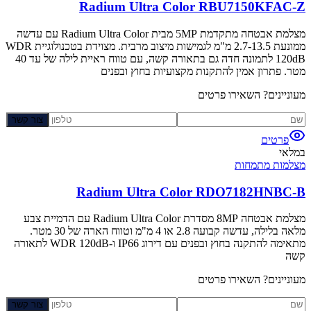
Radium Ultra Color RBU7150KFAC-Z
מצלמת אבטחה מתקדמת 5MP מבית Radium Ultra Color עם עדשה
ממונעת 2.7-13.5 מ"מ לגמישות מיצוב מרבית. מצוידת בטכנולוגיית WDR
120dB לתמונה חדה גם בתאורה קשה, עם טווח ראיית לילה של עד 40
מטר. פתרון אמין להתקנות מקצועיות בחוץ ובפנים
מעוניינים? השאירו פרטים
צור קשר
פרטים
במלאי
מצלמות מתמחות
Radium Ultra Color RDO7182HNBC-B
מצלמת אבטחה 8MP מסדרת Radium Ultra Color עם הדמיית צבע
מלאה בלילה, עדשה קבועה 2.8 או 4 מ"מ וטווח הארה של 30 מטר.
מתאימה להתקנה בחוץ ובפנים עם דירוג IP66 ו-WDR 120dB לתאורה
קשה
מעוניינים? השאירו פרטים
צור קשר