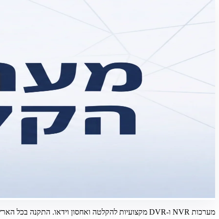
מערכות NVR ו-DVR מקצועיות להקלטה ואחסון וידאו. התקנה בכל הארץ. צור קשר: 055-264-2642