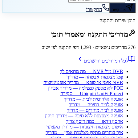
התקשרו
צור קשר
תוכן שירות והתקנה
מדריכי התקנה ומאמרי תוכן
276
מדריכים נושאיים
· 1,293 דפי התקנה לפי ישוב
לכל המדריכים והישובים
DVR מול NVR — מה מתאים לך
ksp מצלמות אבטחה — מדריך
NVR איטי או קופא — מדריך אופטימיזציה
POE לא מספק למצלמה — מדריך אבחון
Ubiquiti UniFi Protect — סקירה
אזעקה אלחוטית לבית — מדריך
אזעקה לבית בחיפה — מדריך
אזעקה לבית מחירים — מדריך
אזעקה מצפצפת ללא סיבה — מדריך תיקון
אחסון וידאו — כמה דיסק צריך
איטום מצלמות חיצוניות — מדריך מקצועי
איך בוחרים מתקין מצלמות אמין — מדריך
איך מתקינים מצלמות אבטחה — מדריך