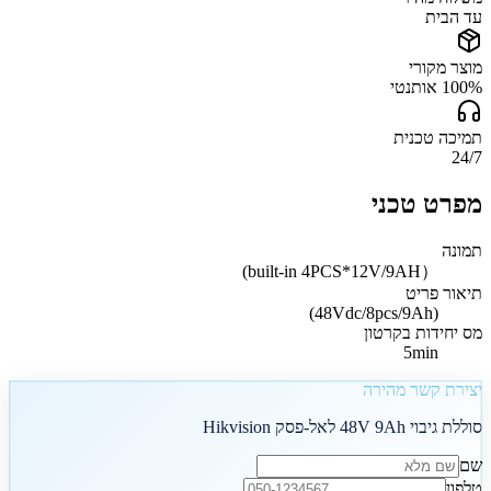
עד הבית
מוצר מקורי
100% אותנטי
תמיכה טכנית
24/7
מפרט טכני
תמונה
（built-in 4PCS*12V/9AH)
תיאור פריט
(48Vdc/8pcs/9Ah)
מס יחידות בקרטון
5min
יצירת קשר מהירה
סוללת גיבוי 48V 9Ah לאל-פסק Hikvision
שם
טלפון