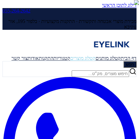
דילוג לתוכן הראשי
055-264-2642
מכירת מוצרי אבטחה ותקשורת · התקנות מקצועיות ·
בלפור 195, אור
עקיבא
דף הבית
קטלוג מותגים
קטלוג מוצרים
קטגוריות
התקנות
אודות
צור קשר
חפש