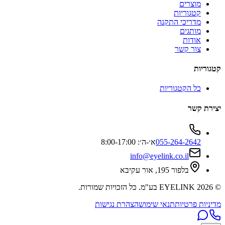
מוצרים
קטגוריות
מדריכי התקנה
מותגים
אודות
צור קשר
קטגוריות
כל הקטגוריות
יצירת קשר
055-264-2642
א׳-ה׳: 8:00-17:00
info@eyelink.co.il
בלפור 195, אור עקיבא
©
2026
EYELINK בע"מ
. כל הזכויות שמורות.
מדיניות פרטיות
תנאי שימוש
הצהרת נגישות