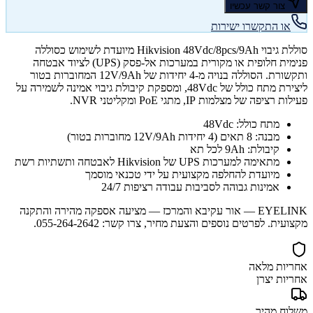
צור קשר עכשיו
או התקשרו ישירות
סוללת גיבוי Hikvision 48Vdc/8pcs/9Ah מיועדת לשימוש כסוללה
פנימית חלופית או מקורית במערכות אל-פסק (UPS) לציוד אבטחה
ותקשורת. הסוללה בנויה מ-4 יחידות של 12V/9Ah המחוברות בטור
ליצירת מתח כולל של 48Vdc, ומספקת קיבולת גיבוי אמינה לשמירה על
פעילות רציפה של מצלמות IP, מתגי PoE ומקליטני NVR.
מתח כולל: 48Vdc
מבנה: 8 תאים (4 יחידות 12V/9Ah מחוברות בטור)
קיבולת: 9Ah לכל תא
מתאימה למערכות UPS של Hikvision לאבטחה ותשתיות רשת
מיועדת להחלפה מקצועית על ידי טכנאי מוסמך
אמינות גבוהה לסביבות עבודה רציפות 24/7
EYELINK — אור עקיבא והמרכז — מציעה אספקה מהירה והתקנה
מקצועית. לפרטים נוספים והצעת מחיר, צרו קשר: 055-264-2642.
אחריות מלאה
אחריות יצרן
משלוח מהיר