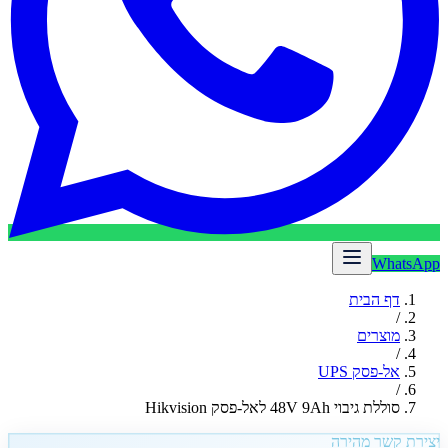
WhatsApp
דף הבית
/
מוצרים
/
אל-פסק UPS
/
סוללת גיבוי 48V 9Ah לאל-פסק Hikvision
יצירת קשר מהירה