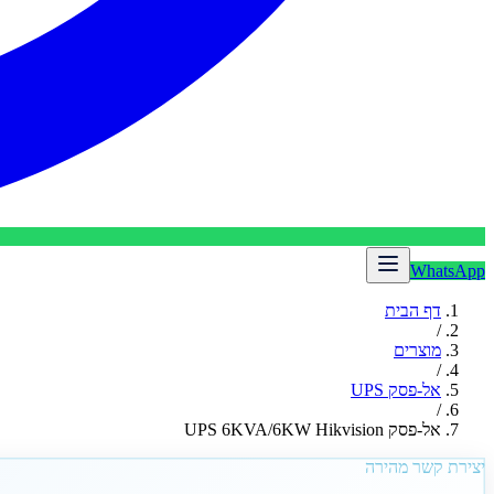
WhatsApp
דף הבית
/
מוצרים
/
אל-פסק UPS
/
אל-פסק UPS 6KVA/6KW Hikvision
יצירת קשר מהירה