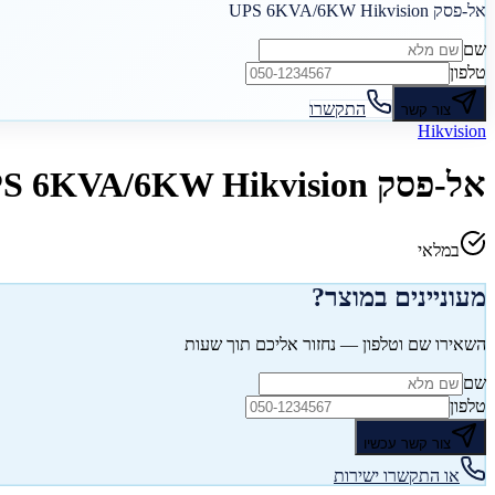
אל-פסק UPS 6KVA/6KW Hikvision
שם
טלפון
התקשרו
צור קשר
Hikvision
אל-פסק UPS 6KVA/6KW Hikvision
במלאי
מעוניינים במוצר?
השאירו שם וטלפון — נחזור אליכם תוך שעות
שם
טלפון
צור קשר עכשיו
או התקשרו ישירות