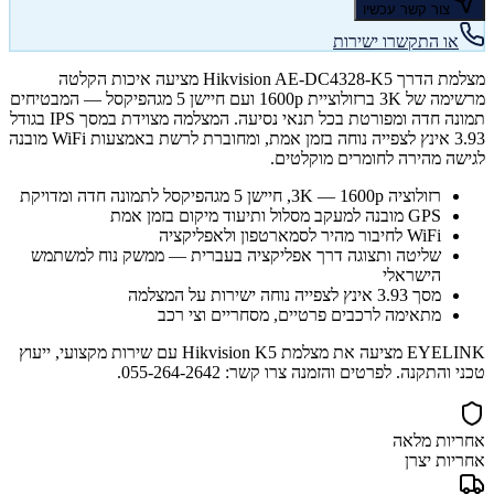
צור קשר עכשיו
או התקשרו ישירות
מצלמת הדרך Hikvision AE-DC4328-K5 מציעה איכות הקלטה
מרשימה של 3K ברזולוציית 1600p ועם חיישן 5 מגהפיקסל — המבטיחים
תמונה חדה ומפורטת בכל תנאי נסיעה. המצלמה מצוידת במסך IPS בגודל
3.93 אינץ לצפייה נוחה בזמן אמת, ומחוברת לרשת באמצעות WiFi מובנה
לגישה מהירה לחומרים מוקלטים.
רזולוציה 3K — 1600p, חיישן 5 מגהפיקסל לתמונה חדה ומדויקת
GPS מובנה למעקב מסלול ותיעוד מיקום בזמן אמת
WiFi לחיבור מהיר לסמארטפון ולאפליקציה
שליטה ותצוגה דרך אפליקציה בעברית — ממשק נוח למשתמש
הישראלי
מסך 3.93 אינץ לצפייה נוחה ישירות על המצלמה
מתאימה לרכבים פרטיים, מסחריים וצי רכב
EYELINK מציעה את מצלמת Hikvision K5 עם שירות מקצועי, ייעוץ
טכני והתקנה. לפרטים והזמנה צרו קשר: 055-264-2642.
אחריות מלאה
אחריות יצרן