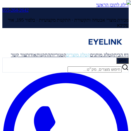
דילוג לתוכן הראשי
055-264-2642
מכירת מוצרי אבטחה ותקשורת · התקנות מקצועיות ·
בלפור 195, אור
עקיבא
דף הבית
קטלוג מותגים
קטלוג מוצרים
קטגוריות
התקנות
אודות
צור קשר
חפש