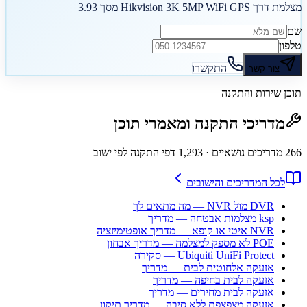
מצלמת דרך Hikvision 3K 5MP WiFi GPS מסך 3.93
שם
טלפון
התקשרו
צור קשר
תוכן שירות והתקנה
מדריכי התקנה ומאמרי תוכן
266
מדריכים נושאיים
· 1,293 דפי התקנה לפי ישוב
לכל המדריכים והישובים
DVR מול NVR — מה מתאים לך
ksp מצלמות אבטחה — מדריך
NVR איטי או קופא — מדריך אופטימיזציה
POE לא מספק למצלמה — מדריך אבחון
Ubiquiti UniFi Protect — סקירה
אזעקה אלחוטית לבית — מדריך
אזעקה לבית בחיפה — מדריך
אזעקה לבית מחירים — מדריך
אזעקה מצפצפת ללא סיבה — מדריך תיקון