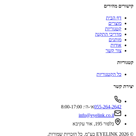
קישורים מהירים
דף הבית
מוצרים
קטגוריות
מדריכי התקנה
מותגים
אודות
צור קשר
קטגוריות
כל הקטגוריות
יצירת קשר
055-264-2642
א׳-ה׳: 8:00-17:00
info@eyelink.co.il
בלפור 195, אור עקיבא
©
2026
EYELINK בע"מ
. כל הזכויות שמורות.