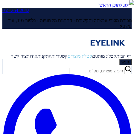
דילוג לתוכן הראשי
055-264-2642
מכירת מוצרי אבטחה ותקשורת · התקנות מקצועיות ·
בלפור 195, אור
עקיבא
דף הבית
קטלוג מותגים
קטלוג מוצרים
קטגוריות
התקנות
אודות
צור קשר
חפש