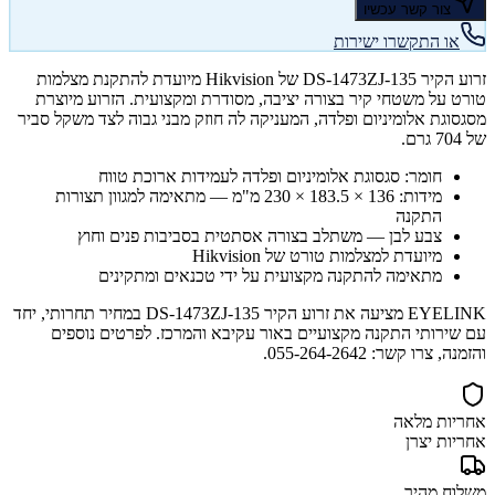
צור קשר עכשיו
או התקשרו ישירות
זרוע הקיר DS-1473ZJ-135 של Hikvision מיועדת להתקנת מצלמות
טורט על משטחי קיר בצורה יציבה, מסודרת ומקצועית. הזרוע מיוצרת
מסגסוגת אלומיניום ופלדה, המעניקה לה חוזק מבני גבוה לצד משקל סביר
של 704 גרם.
חומר: סגסוגת אלומיניום ופלדה לעמידות ארוכת טווח
מידות: 136 × 183.5 × 230 מ"מ — מתאימה למגוון תצורות
התקנה
צבע לבן — משתלב בצורה אסתטית בסביבות פנים וחוץ
מיועדת למצלמות טורט של Hikvision
מתאימה להתקנה מקצועית על ידי טכנאים ומתקינים
EYELINK מציעה את זרוע הקיר DS-1473ZJ-135 במחיר תחרותי, יחד
עם שירותי התקנה מקצועיים באור עקיבא והמרכז. לפרטים נוספים
והזמנה, צרו קשר: 055-264-2642.
אחריות מלאה
אחריות יצרן
משלוח מהיר