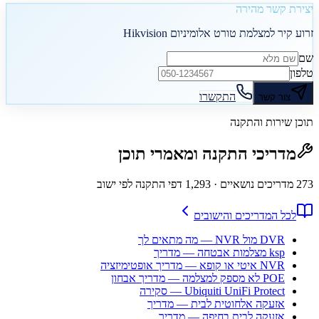
יצירת קשר מהירה
זרוע קיר למצלמת טורט אלומיניום Hikvision
שם
טלפון
התקשרו
צור קשר
תוכן שירות והתקנה
מדריכי התקנה ומאמרי תוכן
273
מדריכים נושאיים
· 1,293 דפי התקנה לפי ישוב
לכל המדריכים והישובים
DVR מול NVR — מה מתאים לך
ksp מצלמות אבטחה — מדריך
NVR איטי או קופא — מדריך אופטימיזציה
POE לא מספק למצלמה — מדריך אבחון
Ubiquiti UniFi Protect — סקירה
אזעקה אלחוטית לבית — מדריך
אזעקה לבית בחיפה — מדריך