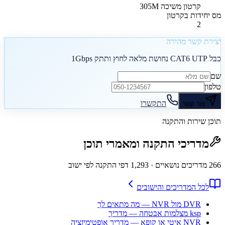
קרטון משיכה 305M
מס יחידות בקרטון
2
יצירת קשר מהירה
כבל CAT6 UTP נחושת מלאה לחוץ ותתק 1Gbps
שם
טלפון
התקשרו
צור קשר
תוכן שירות והתקנה
מדריכי התקנה ומאמרי תוכן
266
מדריכים נושאיים
· 1,293 דפי התקנה לפי ישוב
לכל המדריכים והישובים
DVR מול NVR — מה מתאים לך
ksp מצלמות אבטחה — מדריך
NVR איטי או קופא — מדריך אופטימיזציה