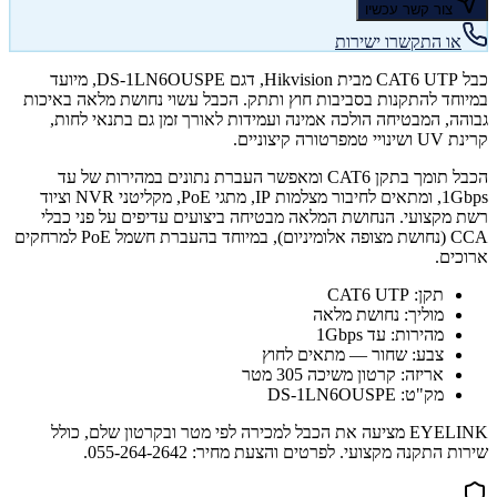
צור קשר עכשיו
או התקשרו ישירות
כבל CAT6 UTP מבית Hikvision, דגם DS-1LN6OUSPE, מיועד
במיוחד להתקנות בסביבות חוץ ותתק. הכבל עשוי נחושת מלאה באיכות
גבוהה, המבטיחה הולכה אמינה ועמידות לאורך זמן גם בתנאי לחות,
קרינת UV ושינויי טמפרטורה קיצוניים.
הכבל תומך בתקן CAT6 ומאפשר העברת נתונים במהירות של עד
1Gbps, ומתאים לחיבור מצלמות IP, מתגי PoE, מקליטני NVR וציוד
רשת מקצועי. הנחושת המלאה מבטיחה ביצועים עדיפים על פני כבלי
CCA (נחושת מצופה אלומיניום), במיוחד בהעברת חשמל PoE למרחקים
ארוכים.
תקן: CAT6 UTP
מוליך: נחושת מלאה
מהירות: עד 1Gbps
צבע: שחור — מתאים לחוץ
אריזה: קרטון משיכה 305 מטר
מק"ט: DS-1LN6OUSPE
EYELINK מציעה את הכבל למכירה לפי מטר ובקרטון שלם, כולל
שירות התקנה מקצועי. לפרטים והצעת מחיר: 055-264-2642.