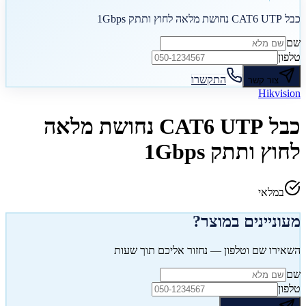
כבל CAT6 UTP נחושת מלאה לחוץ ותתק 1Gbps
שם
טלפון
התקשרו
צור קשר
Hikvision
כבל CAT6 UTP נחושת מלאה
לחוץ ותתק 1Gbps
במלאי
מעוניינים במוצר?
השאירו שם וטלפון — נחזור אליכם תוך שעות
שם
טלפון