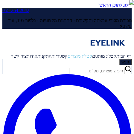
דילוג לתוכן הראשי
055-264-2642
מכירת מוצרי אבטחה ותקשורת · התקנות מקצועיות ·
בלפור 195, אור
עקיבא
דף הבית
קטלוג מותגים
קטלוג מוצרים
קטגוריות
התקנות
אודות
צור קשר
חפש