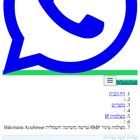
WhatsApp
דף הבית
/
מוצרים
/
מצלמות IP
/
מצלמת צינור 8MP עדשה משתנה חשמלית Hikvision AcuSense
יצירת קשר מהירה