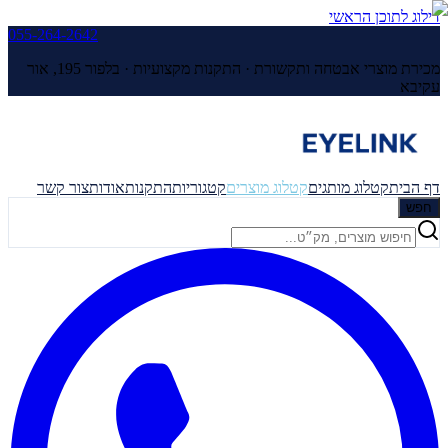
דילוג לתוכן הראשי
055-264-2642
מכירת מוצרי אבטחה ותקשורת · התקנות מקצועיות ·
בלפור 195, אור
עקיבא
דף הבית
קטלוג מותגים
קטלוג מוצרים
קטגוריות
התקנות
אודות
צור קשר
חפש