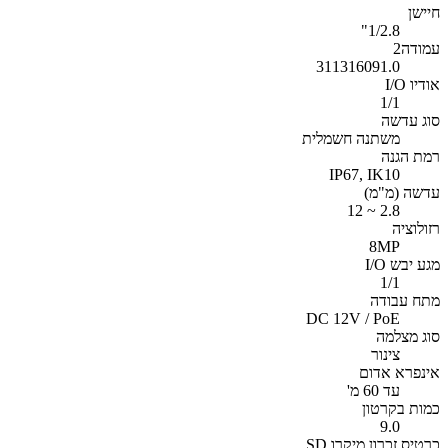
חיישן
1/2.8"
עמודה2
311316091.0
אודיו I/O
1/1
סוג עדשה
משתנה חשמלית
רמת הגנה
IP67, IK10
עדשה (מ"מ)
2.8 ~ 12
רזולוציה
8MP
מגע יבש I/O
1/1
מתח עבודה
DC 12V / PoE
סוג מצלמה
צינור
אינפרא אדום
עד 60 מ'
כמות בקרטון
9.0
כרטיס זכרון מיקרו SD