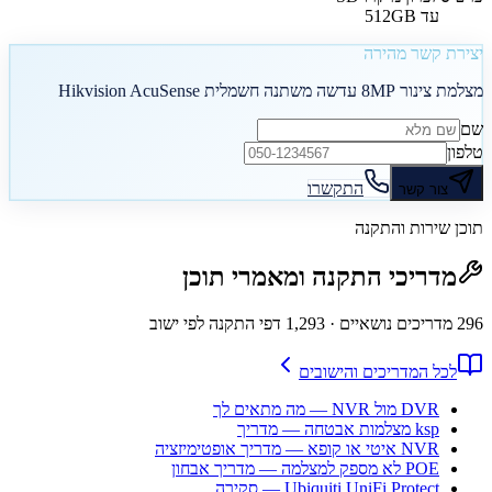
עד 512GB
יצירת קשר מהירה
מצלמת צינור 8MP עדשה משתנה חשמלית Hikvision AcuSense
שם
טלפון
התקשרו
צור קשר
תוכן שירות והתקנה
מדריכי התקנה ומאמרי תוכן
296
מדריכים נושאיים
· 1,293 דפי התקנה לפי ישוב
לכל המדריכים והישובים
DVR מול NVR — מה מתאים לך
ksp מצלמות אבטחה — מדריך
NVR איטי או קופא — מדריך אופטימיזציה
POE לא מספק למצלמה — מדריך אבחון
Ubiquiti UniFi Protect — סקירה