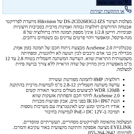
צור קשר עכשיו
או התקשרו ישירות
מצלמת הצינור DS-2CD2683G2-IZS של Hikvision מיועדת לפרויקטי
אבטחה הדורשים רזולוציה גבוהה ואמינות מרבית בסביבות חיצוניות
ופנימיות. חיישן 1/2.8 אינץ' מספק תמונה חדה ברזולוציה של 8
מגה-פיקסל, ומאפשר זיהוי פרטים עדינים גם בשטחים נרחבים.
טכנולוגיית AcuSense 2.0 מבצעת ניתוח חכם של תמונה בזמן אמת,
מבדילה בין בני אדם ורכבים לבין תנועה לא רלוונטית, ומפחיתה
משמעותית התראות שווא. העדשה המשתנה חשמלית בטווח 2.8 עד 12
מ"מ מאפשרת כיוון מדויק של שדה הראייה ללא צורך בגישה פיזית
למצלמה.
רזולוציה: 8MP לתמונה מפורטת ועשירה
עדשה משתנה חשמלית: 2.8-12 מ"מ לגמישות מרבית בהתקנה
WDR 120dB לביצועים מעולים בתנאי תאורה קשים
AcuSense 2.0 לזיהוי חכם והפחתת אזעקות שווא
הגנת IP67 ו-IK10 בפני מים, אבק ופגיעות מכניות
אודיו דו-כיווני ומגע יבש לאינטגרציה עם מערכות נוספות
תמיכה ב-DC 12V ו-PoE לגמישות בחיבור
המצלמה מתאימה לפרויקטים מסחריים, תעשייתיים ומוסדיים.
EYELINK מציעה אספקה והתקנה מקצועית באור עקיבא והמרכז.
לפרטים: 055-264-2642.