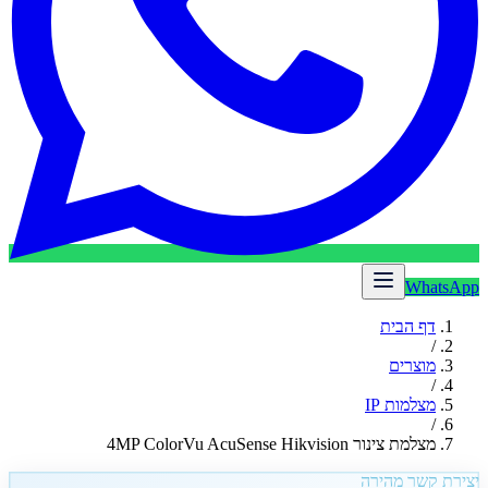
WhatsApp
דף הבית
/
מוצרים
/
מצלמות IP
/
מצלמת צינור 4MP ColorVu AcuSense Hikvision
יצירת קשר מהירה