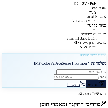
DC 12V / PoE
סוג מצלמה
צינור
אינפרא אדום
עד 60 מ' - אור לבן
כמות בקרטון
9.0
מאפיינים מיוחדים
Smart Hybrid Light
כרטיס זכרון מיקרו SD
עד 512GB
יצירת קשר מהירה
מצלמת צינור 4MP ColorVu AcuSense Hikvision
שם
טלפון
התקשרו
צור קשר
תוכן שירות והתקנה
מדריכי התקנה ומאמרי תוכן