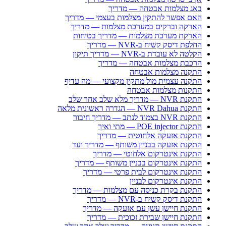
באג מצלמות אבטחה — מדריך
האם אפשר להתקין מצלמות בעצמי — מדריך
הארקה וברקים במערכת מצלמות — מדריך
הארקת מערכת מצלמות — מדריך בטיחות
החלפת דיסק קשיח ב-NVR — מדריך
הקלטה לא עובדת ב-NVR — מדריך תיקון
הרכבת מצלמות אבטחה — מדריך
התקנה מצלמות אבטחה
התקנה עצמית מול מתקין מקצועי — מה עדיף
התקנות מצלמות אבטחה
התקנת NVR — מדריך מלא שלב אחר שלב
התקנת NVR Dahua — הגדרה ראשונית מלאה
התקנת NVR בצמוד לנתב — מדריך חיבור
התקנת POE injector — מתי ואיך
התקנת אזעקה אלחוטית — מדריך
התקנת אזעקה בבניין משותף — מדריך ועד
התקנת אינטרקום אלחוטי — מדריך
התקנת אינטרקום בבניין משותף — מדריך
התקנת אינטרקום לבית פרטי — מדריך
התקנת אינטרקום לבניין
התקנת בקרת כניסה עם מצלמות — מדריך
התקנת דיסק קשיח ב-NVR — מדריך
התקנת חיישן עשן עם אזעקה — מדריך
התקנת חיישן שבירת זכוכית — מדריך