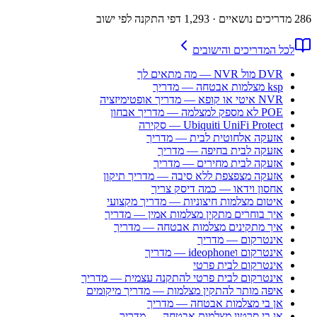
286
מדריכים נושאיים
· 1,293 דפי התקנה לפי ישוב
לכל המדריכים והישובים
DVR מול NVR — מה מתאים לך
ksp מצלמות אבטחה — מדריך
NVR איטי או קופא — מדריך אופטימיזציה
POE לא מספק למצלמה — מדריך אבחון
Ubiquiti UniFi Protect — סקירה
אזעקה אלחוטית לבית — מדריך
אזעקה לבית בחיפה — מדריך
אזעקה לבית מחירים — מדריך
אזעקה מצפצפת ללא סיבה — מדריך תיקון
אחסון וידאו — כמה דיסק צריך
איטום מצלמות חיצוניות — מדריך מקצועי
איך בוחרים מתקין מצלמות אמין — מדריך
איך מתקינים מצלמות אבטחה — מדריך
אינטרקום — מדריך
אינטרקום וideophone — מדריך
אינטרקום לבית פרטי
אינטרקום לבית פרטי להתקנה עצמית — מדריך
איפה מותר להתקין מצלמות — מדריך מיקומים
אן בי מצלמות אבטחה — מדריך
אן בי סרטון מצלמות אבטחה — מדריך