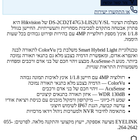
צור קשר עכשיו
או התקשרו ישירות
מצלמת הצינור DS-2CD2T47G3-LIS2UY/SL של Hikvision היא
פתרון אבטחה מתקדם לסביבות מסחריות ותעשייתיות. החיישן בגודל
1/1.8 אינץ' מספק רזולוציית 4MP עם בהירות ופירוט גבוהים בכל שעות
היממה.
טכנולוגיית Smart Hybrid Light משלבת בין ColorVu לתאורה לבנה
ואינפרא-אדום, ומאפשרת הדמיה בצבע מלא גם בתנאי תאורה נמוכה
ביותר. מנוע ה-AcuSense מבצע זיהוי חכם של בני אדם ורכבים ומפחית
משמעותית התראות שגויות.
רזולוציה 4MP עם חיישן 1/1.8 אינץ לאיכות תמונה גבוהה
ColorVu — הדמיה בצבע מלא בתנאי תאורה נמוכה
AcuSense — זיהוי חכם של בני אדם ורכבים
WDR 130dB — איזון תאורה בתנאים קיצוניים
שמע דו-כיווני — מיקרופון ורמקול מובנים עם כניסת ויציאת אודיו
עדשה קבועה, הגנת IP67 לשימוש חיצוני
מתאימה לחיבור NVR ולמערכות ניהול וידאו מרכזיות
EYELINK מציעה אספקה, ייעוץ מקצועי והתקנה מלאה. לפרטים: 055-
264-2642.