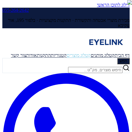
דילוג לתוכן הראשי
055-264-2642
מכירת מוצרי אבטחה ותקשורת · התקנות מקצועיות ·
בלפור 195, אור
עקיבא
דף הבית
קטלוג מותגים
קטלוג מוצרים
קטגוריות
התקנות
אודות
צור קשר
חפש