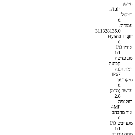
חיישן
1/1.8″
רמקול
ü
עמודה2
311328135.0
Hybrid Light
ü
אודיו I/O
1/1
סוג עדשה
קבועה
רמת הגנה
IP67
מיקרופון
ü
עדשה (מ"מ)
2.8
רזולוציה
4MP
אור מהבהב
ü
מגע יבש I/O
1/1
מתח עבודה