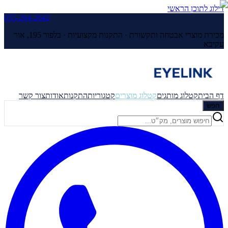
דילוג לתוכן הראשי
055-264-2642
מכירת מוצרי אבטחה ותקשורת · התקנות מקצועיות ·
בלפור 195, אור
עקיבא
דף הבית
קטלוג מותגים
קטלוג מוצרים
קטגוריות
התקנות
אודות
צור קשר
חפש