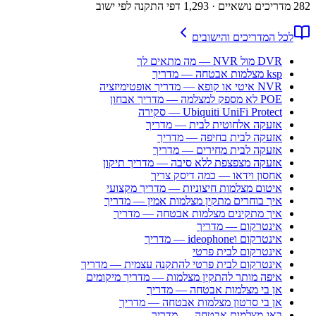
282
מדריכים נושאיים
· 1,293 דפי התקנה לפי ישוב
לכל המדריכים והישובים
DVR מול NVR — מה מתאים לך
ksp מצלמות אבטחה — מדריך
NVR איטי או קופא — מדריך אופטימיזציה
POE לא מספק למצלמה — מדריך אבחון
Ubiquiti UniFi Protect — סקירה
אזעקה אלחוטית לבית — מדריך
אזעקה לבית בחיפה — מדריך
אזעקה לבית מחירים — מדריך
אזעקה מצפצפת ללא סיבה — מדריך תיקון
אחסון וידאו — כמה דיסק צריך
איטום מצלמות חיצוניות — מדריך מקצועי
איך בוחרים מתקין מצלמות אמין — מדריך
איך מתקינים מצלמות אבטחה — מדריך
אינטרקום — מדריך
אינטרקום וideophone — מדריך
אינטרקום לבית פרטי
אינטרקום לבית פרטי להתקנה עצמית — מדריך
איפה מותר להתקין מצלמות — מדריך מיקומים
אן בי מצלמות אבטחה — מדריך
אן בי סרטון מצלמות אבטחה — מדריך
באג מצלמות אבטחה — מדריך