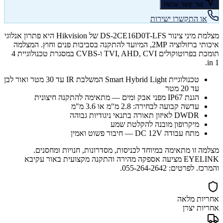
צור קשר עכשיו
או התקשרו ישירות
מצלמת מיני צינור DS-2CE16D0T-LFS של Hikvision היא פתרון אנלוגי
איכותי ברזולוציה 2MP, המיועד להתקנה בסביבות פנים וחוץ. המצלמה
תומכת בפרוטוקולים TVI, AHD, CVI ו-CVBS במסגרת טכנולוגיית 4
in 1.
טכנולוגיית Smart Hybrid Light המשלבת IR עד 30 מטר ואור לבן
עד 20 מטר
הגנת IP67 מפני אבק ומים — מתאימה להתקנה חיצונית
עדשה קבועה לבחירה: 2.8 מ"מ או 3.6 מ"מ
DWDR לאיזון תאורה בתנאי ניגודיות גבוהה
מיקרופון מובנה להקלטת שמע
מתח עבודה DC 12V — חיבור פשוט ואמין
מצלמה זו מתאימה במיוחד לכניסות, מסדרונות, חנויות ומחסנים.
EYELINK מציעה אספקה מהירה והתקנה מקצועית באור עקיבא
והמרכז. לפרטים: 055-264-2642.
אחריות מלאה
אחריות יצרן