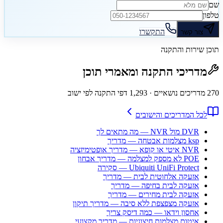
שם
טלפון
התקשרו
צור קשר
תוכן שירות והתקנה
מדריכי התקנה ומאמרי תוכן
270
מדריכים נושאיים
· 1,293 דפי התקנה לפי ישוב
לכל המדריכים והישובים
DVR מול NVR — מה מתאים לך
ksp מצלמות אבטחה — מדריך
NVR איטי או קופא — מדריך אופטימיזציה
POE לא מספק למצלמה — מדריך אבחון
Ubiquiti UniFi Protect — סקירה
אזעקה אלחוטית לבית — מדריך
אזעקה לבית בחיפה — מדריך
אזעקה לבית מחירים — מדריך
אזעקה מצפצפת ללא סיבה — מדריך תיקון
אחסון וידאו — כמה דיסק צריך
איטום מצלמות חיצוניות — מדריך מקצועי