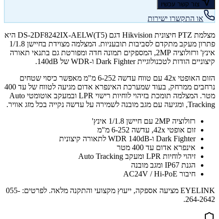
צור קשר עכשיו
או התקשרו ישירות
מצלמת PTZ חיצונית Hikvision דגם DS-2DF8242IX-AELW(T5) היא
פתרון מעקב מתקדם לסביבות תובעניות. המצלמה מצוידת בחיישן 1/1.8
אינץ' ורזולוציה 2MP, המספקים תמונה חדה ומפורטת גם בתנאי תאורה
קיצוניים הודות לטכנולוגיית Dark Fighter ו-WDR של 140dB.
הזום האופטי 42x עם טווח עדשה 6-252 מ"מ מאפשר כיסוי שטחים
נרחבים ממרחק, בעוד שמערכת האינפרא אדום מגיעה לטווח של עד 400
מטר. המצלמה תומכת בזיהוי לוחיות רישוי LPR ובמעקב אוטומטי Auto
Tracking, ומגיעה עם מגב מובנה לשמירה על עדשה נקייה בכל מזג אוויר.
רזולוציה 2MP עם חיישן 1/1.8 אינץ'
זום אופטי 42x, עדשה 6-252 מ"מ
Dark Fighter ו-WDR 140dB לתאורה קיצונית
אינפרא אדום עד 400 מטר
זיהוי לוחיות LPR ומעקב Auto Tracking
הגנת IP67 ומגב מובנה
חיבור AC24V / Hi-PoE
EYELINK מציעה אספקה, ייעוץ מקצועי והתקנה מלאה. לפרטים: 055-
264-2642.