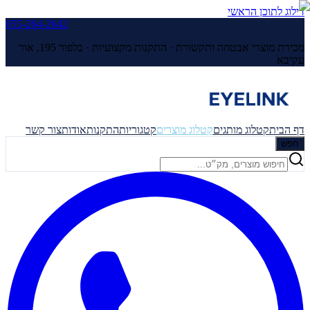
דילוג לתוכן הראשי
055-264-2642
מכירת מוצרי אבטחה ותקשורת · התקנות מקצועיות ·
בלפור 195, אור
עקיבא
דף הבית
קטלוג מותגים
קטלוג מוצרים
קטגוריות
התקנות
אודות
צור קשר
חפש