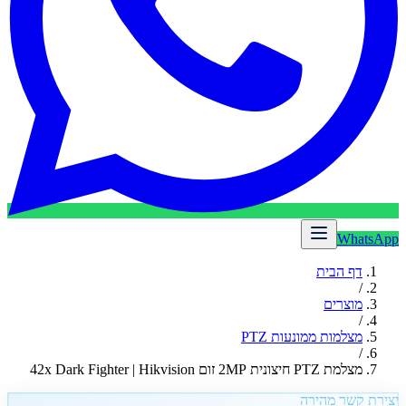
WhatsApp
דף הבית
/
מוצרים
/
מצלמות ממונעות PTZ
/
מצלמת PTZ חיצונית 2MP זום 42x Dark Fighter | Hikvision
יצירת קשר מהירה