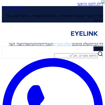
דילוג לתוכן הראשי
055-264-2642
מכירת מוצרי אבטחה ותקשורת · התקנות מקצועיות ·
בלפור 195, אור
עקיבא
דף הבית
קטלוג מותגים
קטלוג מוצרים
קטגוריות
התקנות
אודות
צור קשר
חפש