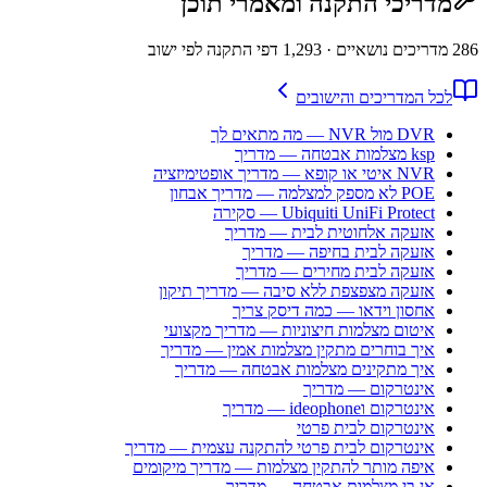
מדריכי התקנה ומאמרי תוכן
286
מדריכים נושאיים
· 1,293 דפי התקנה לפי ישוב
לכל המדריכים והישובים
DVR מול NVR — מה מתאים לך
ksp מצלמות אבטחה — מדריך
NVR איטי או קופא — מדריך אופטימיזציה
POE לא מספק למצלמה — מדריך אבחון
Ubiquiti UniFi Protect — סקירה
אזעקה אלחוטית לבית — מדריך
אזעקה לבית בחיפה — מדריך
אזעקה לבית מחירים — מדריך
אזעקה מצפצפת ללא סיבה — מדריך תיקון
אחסון וידאו — כמה דיסק צריך
איטום מצלמות חיצוניות — מדריך מקצועי
איך בוחרים מתקין מצלמות אמין — מדריך
איך מתקינים מצלמות אבטחה — מדריך
אינטרקום — מדריך
אינטרקום וideophone — מדריך
אינטרקום לבית פרטי
אינטרקום לבית פרטי להתקנה עצמית — מדריך
איפה מותר להתקין מצלמות — מדריך מיקומים
אן בי מצלמות אבטחה — מדריך