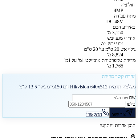
רזולוציה
4MP
מתח עבודה
DC 48V
באירוע חכם
3,150 מ'
אודיו \ מגע יבש
מגע יבש 7/2
גילוי אש 20 ס"מ על 20 ס"מ
8,824 מ'
מדידת טמפרטורת אובייקט 1מ' על 1מ'
1,765 מ'
יצירת קשר מהירה
מצלמה תרמית Hikvision 640x512 זום 150מ"מ גילוי 13.5 ק"מ
שם
טלפון
התקשרו
צור קשר
תוכן שירות והתקנה