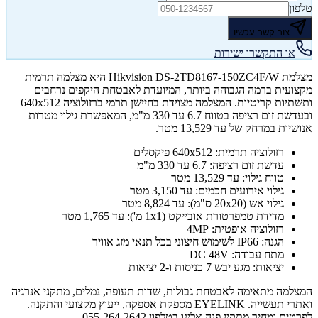
טלפון
צור קשר עכשיו
או התקשרו ישירות
מצלמת Hikvision DS-2TD8167-150ZC4F/W היא מצלמה תרמית
מקצועית ברמה הגבוהה ביותר, המיועדת לאבטחת היקפים נרחבים
ותשתיות קריטיות. המצלמה מצוידת בחיישן תרמי ברזולוציה 640x512
ובעדשת זום רציפה בטווח 6.7 עד 330 מ"מ, המאפשרת גילוי מטרות
אנושיות במרחק של עד 13,529 מטר.
רזולוציה תרמית: 640x512 פיקסלים
עדשת זום רציפה: 6.7 עד 330 מ"מ
טווח גילוי: עד 13,529 מטר
גילוי אירועים חכמים: עד 3,150 מטר
גילוי אש (20x20 ס"מ): עד 8,824 מטר
מדידת טמפרטורת אובייקט (1x1 מ'): עד 1,765 מטר
רזולוציה אופטית: 4MP
הגנה: IP66 לשימוש חיצוני בכל תנאי מזג אוויר
מתח עבודה: DC 48V
יציאות: מגע יבש 7 כניסות ו-2 יציאות
המצלמה מתאימה לאבטחת גבולות, שדות תעופה, נמלים, מתקני אנרגיה
ואתרי תעשייה. EYELINK מספקת אספקה, ייעוץ מקצועי והתקנה.
לפרטים ומחיר מתקין פנה אלינו בטלפון 055-264-2642.