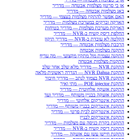
אן בי סרטון מצלמות אבטחה — מדריך
באג מצלמות אבטחה — מדריך
האם אפשר להתקין מצלמות בעצמי — מדריך
הארקה וברקים במערכת מצלמות — מדריך
הארקת מערכת מצלמות — מדריך בטיחות
החלפת דיסק קשיח ב-NVR — מדריך
הקלטה לא עובדת ב-NVR — מדריך תיקון
הרכבת מצלמות אבטחה — מדריך
התקנה מצלמות אבטחה
התקנה עצמית מול מתקין מקצועי — מה עדיף
התקנות מצלמות אבטחה
התקנת NVR — מדריך מלא שלב אחר שלב
התקנת NVR Dahua — הגדרה ראשונית מלאה
התקנת NVR בצמוד לנתב — מדריך חיבור
התקנת POE injector — מתי ואיך
התקנת אזעקה אלחוטית — מדריך
התקנת אזעקה בבניין משותף — מדריך ועד
התקנת אינטרקום אלחוטי — מדריך
התקנת אינטרקום בבניין משותף — מדריך
התקנת אינטרקום לבית פרטי — מדריך
התקנת אינטרקום לבניין
התקנת בקרת כניסה עם מצלמות — מדריך
התקנת דיסק קשיח ב-NVR — מדריך
התקנת חיישן עשן עם אזעקה — מדריך