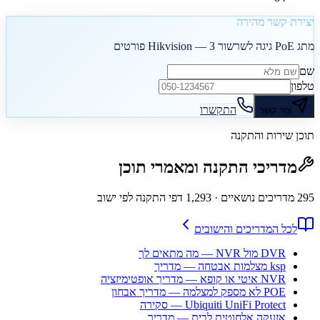
יצירת קשר מהירה
מתג PoE גיגה לשרשור Hikvision — 3 פורטים
שם
טלפון
התקשרו
צור קשר
תוכן שירות והתקנה
מדריכי התקנה ומאמרי תוכן
295
מדריכים נושאיים
· 1,293 דפי התקנה לפי ישוב
לכל המדריכים והישובים
DVR מול NVR — מה מתאים לך
ksp מצלמות אבטחה — מדריך
NVR איטי או קופא — מדריך אופטימיזציה
POE לא מספק למצלמה — מדריך אבחון
Ubiquiti UniFi Protect — סקירה
אזעקה אלחוטית לבית — מדריך