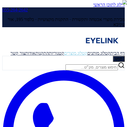
דילוג לתוכן הראשי
055-264-2642
מכירת מוצרי אבטחה ותקשורת · התקנות מקצועיות ·
בלפור 195, אור
עקיבא
דף הבית
קטלוג מותגים
קטלוג מוצרים
קטגוריות
התקנות
אודות
צור קשר
חפש