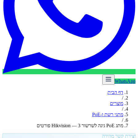
WhatsApp
דף הבית
/
מוצרים
/
מתגי רשת ו-PoE
/
מתג PoE גיגה לשרשור Hikvision — 3 פורטים
יצירת קשר מהירה