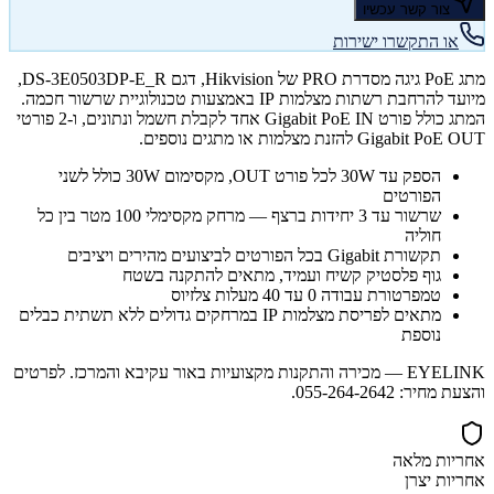
צור קשר עכשיו
או התקשרו ישירות
מתג PoE גיגה מסדרת PRO של Hikvision, דגם DS-3E0503DP-E_R,
מיועד להרחבת רשתות מצלמות IP באמצעות טכנולוגיית שרשור חכמה.
המתג כולל פורט Gigabit PoE IN אחד לקבלת חשמל ונתונים, ו-2 פורטי
Gigabit PoE OUT להזנת מצלמות או מתגים נוספים.
הספק עד 30W לכל פורט OUT, מקסימום 30W כולל לשני
הפורטים
שרשור עד 3 יחידות ברצף — מרחק מקסימלי 100 מטר בין כל
חוליה
תקשורת Gigabit בכל הפורטים לביצועים מהירים ויציבים
גוף פלסטיק קשיח ועמיד, מתאים להתקנה בשטח
טמפרטורת עבודה 0 עד 40 מעלות צלזיוס
מתאים לפריסת מצלמות IP במרחקים גדולים ללא תשתית כבלים
נוספת
EYELINK — מכירה והתקנות מקצועיות באור עקיבא והמרכז. לפרטים
והצעת מחיר: 055-264-2642.
אחריות מלאה
אחריות יצרן