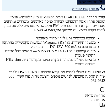
צור קשר עכשיו
או התקשרו ישירות
קורא הקרבה DS-K1102AE מבית Hikvision מיועד לשימוש פנימי
ומספק פתרון אמין וקומפקטי לבקרת כניסה בארגונים, משרדים ומתקנים
מסחריים. הקורא תומך בכרטיסי EM ומאפשר אינטגרציה קלה עם מגוון
לוחות בקרה באמצעות ממשקי Wiegand ו-RS485.
תמיכה בכרטיסי EM לזיהוי מהיר ומאובטח
ממשקי תקשורת: RS485 ו-Wiegand לגמישות מקסימלית בהתקנה
מתח עבודה: DC 12V, 500 mA — יציב ויעיל
מידות קומפקטיות: 121 x 86.5 x 14 מ"מ — מתאים לכל סביבת
התקנה פנימית
מתאים לשילוב במערכות בקרת כניסה מקצועיות של Hikvision
ויצרנים נוספים
ב-EYELINK תוכלו לרכוש את קורא הקרבה DS-K1102AE ולקבל
שירות התקנה מקצועי. לפרטים נוספים והצעת מחיר, צרו קשר: 055-
264-2642.
אחריות מלאה
אחריות יצרן