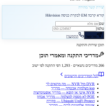
יצירת קשר מהירה
קורא קרבה EM לבקרת כניסה Hikvision
שם
טלפון
התקשרו
צור קשר
תוכן שירות והתקנה
מדריכי התקנה ומאמרי תוכן
266
מדריכים נושאיים
· 1,293 דפי התקנה לפי ישוב
לכל המדריכים והישובים
DVR מול NVR — מה מתאים לך
ksp מצלמות אבטחה — מדריך
NVR איטי או קופא — מדריך אופטימיזציה
POE לא מספק למצלמה — מדריך אבחון
Ubiquiti UniFi Protect — סקירה
אזעקה אלחוטית לבית — מדריך