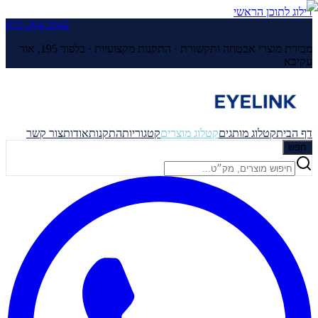
דילוג לתוכן הראשי
055-264-2642
מכירת מוצרי אבטחה ותקשורת · התקנות מקצועיות ·
בלפור 195, אור
עקיבא
דף הבית
קטלוג מותגים
קטלוג מוצרים
קטגוריות
התקנות
אודות
צור קשר
חפש