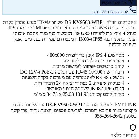
צור קשר עכשיו
או התקשרו ישירות
אינטרקום הוילה DS-KV9503-WBE1 של Hikvision מציע פתרון בקרת
כניסה מתקדם המשלב זיהוי פנים, קורא כרטיסי Mifare ומסך מגע IPS
בגודל 4 אינץ ברזולוציית 480x800. המכשיר בנוי מגוף מתכת איכותי
ועומד בתקני הגנה IP65 ו-IK08, המבטיחים עמידות בפני מים, אבק
ופגיעות ונדליזם.
מסך מגע IPS 4 אינץ ברזולוציית 480x800
זיהוי פנים מובנה לכניסה ללא מגע
קורא כרטיסים Mifare לגמישות מרבית
חיבור רשת RJ-45 10/100 עם תמיכה ב-PoE ו-DC 12V
ממשק RS-485 לאינטגרציה עם מערכות בקרה חיצוניות
4 כניסות אזעקה, 2 כפתורי יציאה ו-2 חיבורי דלת
הגנת IP65 ו-IK08 לשימוש חיצוני מאובטח
מידות קומפקטיות: 181.93 x 84.78 x 25.63 מ"מ
EYELINK מספקת את ה-DS-KV9503-WBE1 עם שירות התקנה
מקצועי באור עקיבא והמרכז. לפרטים נוספים והצעת מחיר, צרו קשר
בטלפון 055-264-2642.
אחריות מלאה