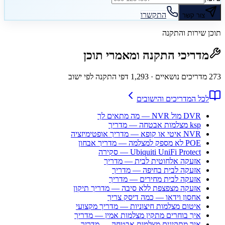
התקשרו
צור קשר
תוכן שירות והתקנה
מדריכי התקנה ומאמרי תוכן
273
מדריכים נושאיים
· 1,293 דפי התקנה לפי ישוב
לכל המדריכים והישובים
DVR מול NVR — מה מתאים לך
ksp מצלמות אבטחה — מדריך
NVR איטי או קופא — מדריך אופטימיזציה
POE לא מספק למצלמה — מדריך אבחון
Ubiquiti UniFi Protect — סקירה
אזעקה אלחוטית לבית — מדריך
אזעקה לבית בחיפה — מדריך
אזעקה לבית מחירים — מדריך
אזעקה מצפצפת ללא סיבה — מדריך תיקון
אחסון וידאו — כמה דיסק צריך
איטום מצלמות חיצוניות — מדריך מקצועי
איך בוחרים מתקין מצלמות אמין — מדריך
איך מתקינים מצלמות אבטחה — מדריך