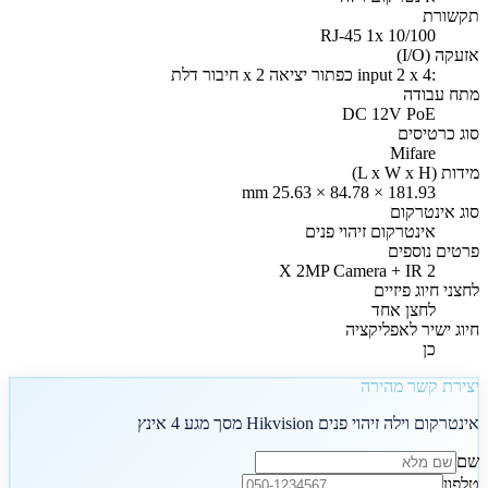
תקשורת
RJ-45 1x 10/100
אזעקה (I/O)
:4 input 2 x כפתור יציאה 2 x חיבור דלת
מתח עבודה
DC 12V PoE
סוג כרטיסים
Mifare
מידות (L x W x H)
181.93 × 84.78 × 25.63 mm
סוג אינטרקום
אינטרקום זיהוי פנים
פרטים נוספים
2 X 2MP Camera + IR
לחצני חיוג פיזיים
לחצן אחד
חיוג ישיר לאפליקציה
כן
יצירת קשר מהירה
אינטרקום וילה זיהוי פנים Hikvision מסך מגע 4 אינץ
שם
טלפון