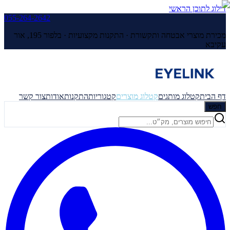
דילוג לתוכן הראשי
055-264-2642
מכירת מוצרי אבטחה ותקשורת · התקנות מקצועיות ·
בלפור 195, אור
עקיבא
דף הבית
קטלוג מותגים
קטלוג מוצרים
קטגוריות
התקנות
אודות
צור קשר
חפש