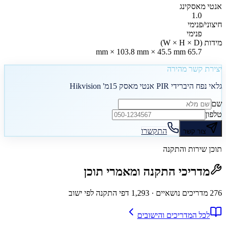
אנטי מאסקינג
1.0
חיצוני/פנימי
פנימי
מידות (W × H × D)
65.7 mm × 103.8 mm × 45.5 mm
יצירת קשר מהירה
גלאי נפח היברידי PIR אנטי מאסק 15מ' Hikvision
שם
טלפון
התקשרו
צור קשר
תוכן שירות והתקנה
מדריכי התקנה ומאמרי תוכן
276
מדריכים נושאיים
· 1,293 דפי התקנה לפי ישוב
לכל המדריכים והישובים