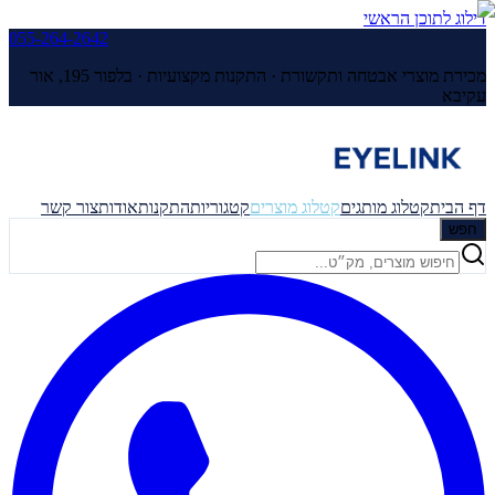
דילוג לתוכן הראשי
055-264-2642
מכירת מוצרי אבטחה ותקשורת · התקנות מקצועיות ·
בלפור 195, אור
עקיבא
דף הבית
קטלוג מותגים
קטלוג מוצרים
קטגוריות
התקנות
אודות
צור קשר
חפש