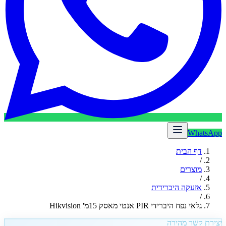
WhatsApp
דף הבית
/
מוצרים
/
אזעקה היברידית
/
גלאי נפח היברידי PIR אנטי מאסק 15מ' Hikvision
יצירת קשר מהירה