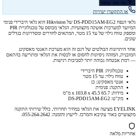
צור קשר עכשיו
או התקשרו ישירות
גלאי הנפח DS-PDD15AM-EG2 של Hikvision הוא גלאי היברידי פנימי
המיועד למערכות אזעקה מקצועיות. הגלאי מבוסס על טכנולוגיית PIR
ומספק טווח גילוי של עד 15 מטר, המתאים לחדרים ומסדרונות בגדלים
שונים.
אחד היתרונות הבולטים של דגם זה הוא מערכת האנטי מאסקינג
המובנית, המזהה ניסיונות לחסום או לכסות את הגלאי ומתריעה בהתאם
— רמת אבטחה גבוהה יותר לסביבות רגישות.
טכנולוגיה: PIR היברידי
טווח גילוי: עד 15 מטר
אנטי מאסקינג: כן
התקנה: פנימית
מידות: 65.7 x 103.8 x 45.5 מ"מ
מק"ט: DS-PDD15AM-EG2
EYELINK מציעה את הגלאי במחיר תחרותי, כולל שירותי התקנה
מקצועיים באור עקיבא והמרכז. לייעוץ והזמנה: 055-264-2642.
אחריות מלאה