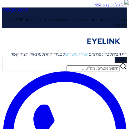
דילוג לתוכן הראשי
055-264-2642
מכירת מוצרי אבטחה ותקשורת · התקנות מקצועיות ·
בלפור 195, אור
עקיבא
דף הבית
קטלוג מותגים
קטלוג מוצרים
קטגוריות
התקנות
אודות
צור קשר
חפש