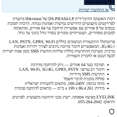
צור קשר עכשיו
או התקשרו ישירות
רכזת האזעקה ההיברידית DS-PHA64-LP של Hikvision מיועדת
לפרויקטים מקצועיים הדורשים גמישות ואמינות גבוהה. הרכזת תומכת
בבסיס של 8 אזורים עם אפשרות הרחבה עד 64 אזורים, ומתאימה
למבנים מסחריים, תעשייתיים ומגורים בסדר גודל בינוני עד גדול.
פרוטוקולי התקשורת הנתמכים כוללים LAN, PSTN, GPRS, Wi-Fi
ו-3G/4G, המאפשרים חיבור מרובה נתיבים לצורך יתירות ואמינות
מרבית. מערכת ההתרעות כוללת שליחת הודעות SMS בזמן אמת ישירות
לבעל הנכס או לחברת השמירה.
תמיכה בעד 64 אזורים — ניתן להרחבה מדורגת
חיבור רב-ערוצי: LAN, Wi-Fi, 3G/4G, GPRS, PSTN
התרעות SMS מיידיות
סוללה מובנית לגיבוי חשמל
מתח כניסה: 100-240V, מתאים לתשתית ישראלית
מידות: 261 x 199 x 86.4 מ"מ — מתאים להתקנה פנימית
EYELINK מציעה אספקה, ייעוץ טכני והתקנה מקצועית. לפרטים
ותיאום: 055-264-2642.