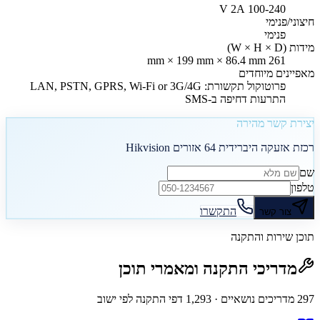
100-240 V 2A
חיצוני/פנימי
פנימי
מידות (W × H × D)
261 mm × 199 mm × 86.4 mm
מאפיינים מיוחדים
פרוטוקול תקשורת: LAN, PSTN, GPRS, Wi-Fi or 3G/4G
התרעות דחיפה ב-SMS
יצירת קשר מהירה
רכזת אזעקה היברידית 64 אזורים Hikvision
שם
טלפון
התקשרו
צור קשר
תוכן שירות והתקנה
מדריכי התקנה ומאמרי תוכן
297
מדריכים נושאיים
· 1,293 דפי התקנה לפי ישוב