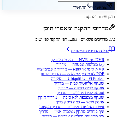
התקשרו
צור קשר
תוכן שירות והתקנה
מדריכי התקנה ומאמרי תוכן
272
מדריכים נושאיים
· 1,293 דפי התקנה לפי ישוב
לכל המדריכים והישובים
DVR מול NVR — מה מתאים לך
ksp מצלמות אבטחה — מדריך
NVR איטי או קופא — מדריך אופטימיזציה
POE לא מספק למצלמה — מדריך אבחון
Ubiquiti UniFi Protect — סקירה
אזעקה אלחוטית לבית — מדריך
אזעקה לבית בחיפה — מדריך
אזעקה לבית מחירים — מדריך
אזעקה מצפצפת ללא סיבה — מדריך תיקון
אחסון וידאו — כמה דיסק צריך
איטום מצלמות חיצוניות — מדריך מקצועי
איך בוחרים מתקין מצלמות אמין — מדריך
איך מתקינים מצלמות אבטחה — מדריך