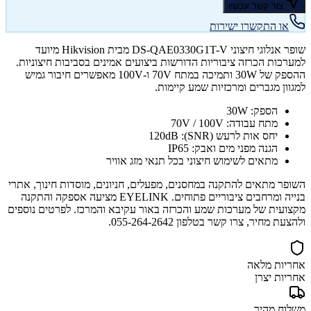
צור קשר עכשיו
או התקשרו ישירות
שופר אנלוגי חיצוני DS-QAE0330G1T-V מבית Hikvision מיועד
למערכות הכרזה ציבוריות הדורשות ביצועים אמינים בסביבות חיצוניות.
ההספק של 30W ותמיכה במתח 70V ו-100V מאפשרים חיבור גמיש
למגוון מגברים ומרכזיות שמע קיימות.
הספק: 30W
מתח עבודה: 70V / 100V
יחס אות לרעש (SNR): 120dB
הגנה מפני מים ואבק: IP65
מתאים לשימוש חיצוני בכל תנאי מזג אוויר
השופר מתאים להתקנה במחסנים, מפעלים, חניונים, מוסדות חינוך, אתרי
בנייה ומרחבים ציבוריים פתוחים. EYELINK מציעה אספקה והתקנה
מקצועית של מערכות שמע והכרזה באור עקיבא והמרכז. לפרטים נוספים
ולהצעת מחיר, צרו קשר בטלפון 055-264-2642.
אחריות מלאה
אחריות יצרן
משלוח מהיר