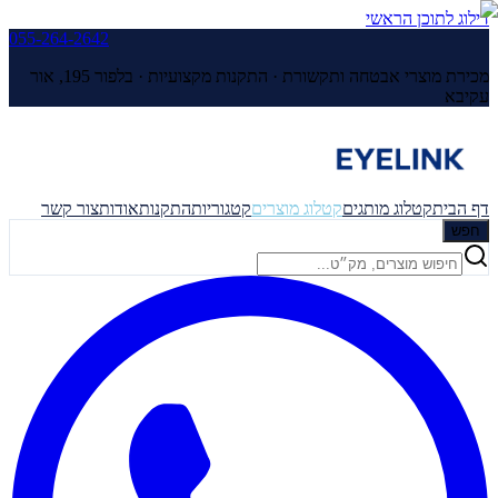
דילוג לתוכן הראשי
055-264-2642
מכירת מוצרי אבטחה ותקשורת · התקנות מקצועיות ·
בלפור 195, אור
עקיבא
דף הבית
קטלוג מותגים
קטלוג מוצרים
קטגוריות
התקנות
אודות
צור קשר
חפש