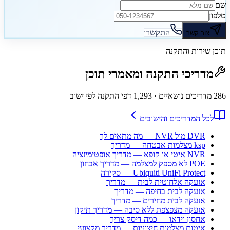
שם
טלפון
התקשרו
צור קשר
תוכן שירות והתקנה
מדריכי התקנה ומאמרי תוכן
286
מדריכים נושאיים
· 1,293 דפי התקנה לפי ישוב
לכל המדריכים והישובים
DVR מול NVR — מה מתאים לך
ksp מצלמות אבטחה — מדריך
NVR איטי או קופא — מדריך אופטימיזציה
POE לא מספק למצלמה — מדריך אבחון
Ubiquiti UniFi Protect — סקירה
אזעקה אלחוטית לבית — מדריך
אזעקה לבית בחיפה — מדריך
אזעקה לבית מחירים — מדריך
אזעקה מצפצפת ללא סיבה — מדריך תיקון
אחסון וידאו — כמה דיסק צריך
איטום מצלמות חיצוניות — מדריך מקצועי