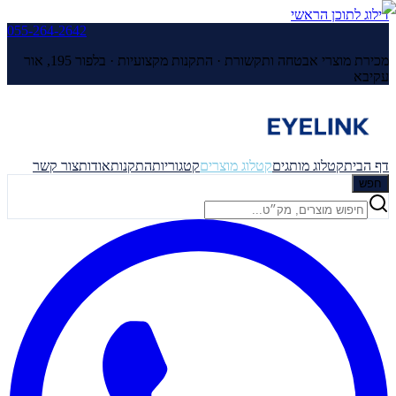
דילוג לתוכן הראשי
055-264-2642
מכירת מוצרי אבטחה ותקשורת · התקנות מקצועיות ·
בלפור 195, אור
עקיבא
דף הבית
קטלוג מותגים
קטלוג מוצרים
קטגוריות
התקנות
אודות
צור קשר
חפש