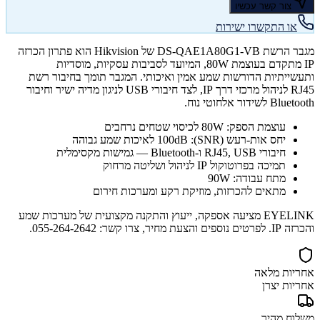
צור קשר עכשיו
או התקשרו ישירות
מגבר הרשת DS-QAE1A80G1-VB של Hikvision הוא פתרון הכרזה
IP מתקדם בעוצמת 80W, המיועד לסביבות עסקיות, מוסדיות
ותעשייתיות הדורשות שמע אמין ואיכותי. המגבר תומך בחיבור רשת
RJ45 לניהול מרכזי דרך IP, לצד חיבורי USB לניגון מדיה ישיר וחיבור
Bluetooth לשידור אלחוטי נוח.
עוצמת הספק: 80W לכיסוי שטחים נרחבים
יחס אות-רעש (SNR): 100dB לאיכות שמע גבוהה
חיבורי RJ45, USB ו-Bluetooth — גמישות מקסימלית
תמיכה בפרוטוקול IP לניהול ושליטה מרחוק
מתח עבודה: 90W
מתאים להכרזות, מוזיקת רקע ומערכות חירום
EYELINK מציעה אספקה, ייעוץ והתקנה מקצועית של מערכות שמע
והכרזה IP. לפרטים נוספים והצעת מחיר, צרו קשר: 055-264-2642.
אחריות מלאה
אחריות יצרן
משלוח מהיר