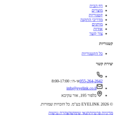
דף הבית
מוצרים
קטגוריות
מדריכי התקנה
מותגים
אודות
צור קשר
קטגוריות
כל הקטגוריות
יצירת קשר
055-264-2642
א׳-ה׳: 8:00-17:00
info@eyelink.co.il
בלפור 195, אור עקיבא
©
2026
EYELINK בע"מ
. כל הזכויות שמורות.
מדיניות פרטיות
תנאי שימוש
הצהרת נגישות