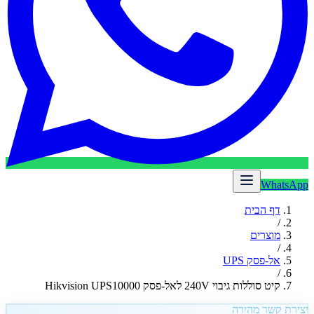
WhatsApp
דף הבית
/
מוצרים
/
אל-פסק UPS
/
קיט סוללות גיבוי 240V לאל-פסק Hikvision UPS10000
יצירת קשר מהירה