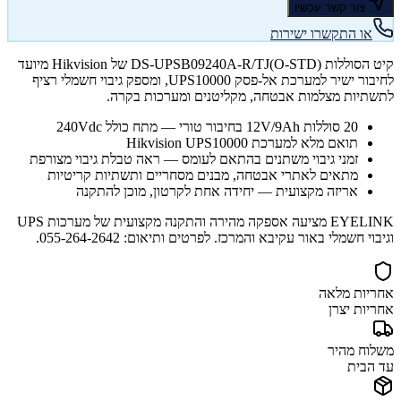
צור קשר עכשיו
או התקשרו ישירות
קיט הסוללות DS-UPSB09240A-R/TJ(O-STD) של Hikvision מיועד
לחיבור ישיר למערכת אל-פסק UPS10000, ומספק גיבוי חשמלי רציף
לתשתיות מצלמות אבטחה, מקליטנים ומערכות בקרה.
20 סוללות 12V/9Ah בחיבור טורי — מתח כולל 240Vdc
תואם מלא למערכת Hikvision UPS10000
זמני גיבוי משתנים בהתאם לעומס — ראה טבלת גיבוי מצורפת
מתאים לאתרי אבטחה, מבנים מסחריים ותשתיות קריטיות
אריזה מקצועית — יחידה אחת לקרטון, מוכן להתקנה
EYELINK מציעה אספקה מהירה והתקנה מקצועית של מערכות UPS
וגיבוי חשמלי באור עקיבא והמרכז. לפרטים ותיאום: 055-264-2642.
אחריות מלאה
אחריות יצרן
משלוח מהיר
עד הבית