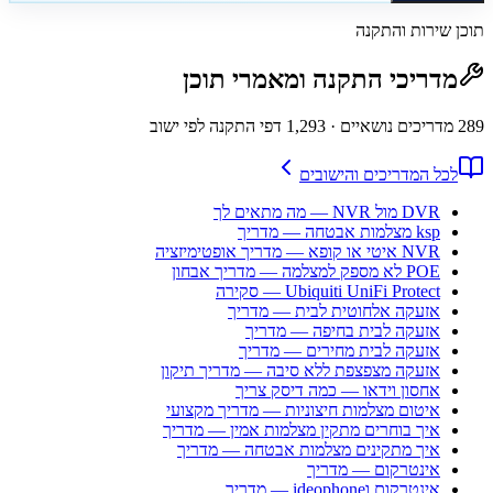
תוכן שירות והתקנה
מדריכי התקנה ומאמרי תוכן
289
מדריכים נושאיים
· 1,293 דפי התקנה לפי ישוב
לכל המדריכים והישובים
DVR מול NVR — מה מתאים לך
ksp מצלמות אבטחה — מדריך
NVR איטי או קופא — מדריך אופטימיזציה
POE לא מספק למצלמה — מדריך אבחון
Ubiquiti UniFi Protect — סקירה
אזעקה אלחוטית לבית — מדריך
אזעקה לבית בחיפה — מדריך
אזעקה לבית מחירים — מדריך
אזעקה מצפצפת ללא סיבה — מדריך תיקון
אחסון וידאו — כמה דיסק צריך
איטום מצלמות חיצוניות — מדריך מקצועי
איך בוחרים מתקין מצלמות אמין — מדריך
איך מתקינים מצלמות אבטחה — מדריך
אינטרקום — מדריך
אינטרקום וideophone — מדריך