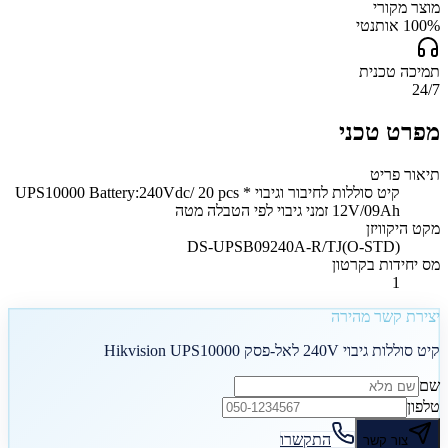
מוצר מקורי
100% אותנטי
תמיכה טכנית
24/7
מפרט טכני
תיאור פריט
קיט סוללות לחיבור וגיבוי UPS10000 Battery:240Vdc/ 20 pcs *
12V/09Ah זמני גיבוי לפי הטבלה מטה
מקט היקוויזן
DS-UPSB09240A-R/TJ(O-STD)
מס יחידות בקרטון
1
יצירת קשר מהירה
קיט סוללות גיבוי 240V לאל-פסק Hikvision UPS10000
שם
טלפון
התקשרו
צור קשר