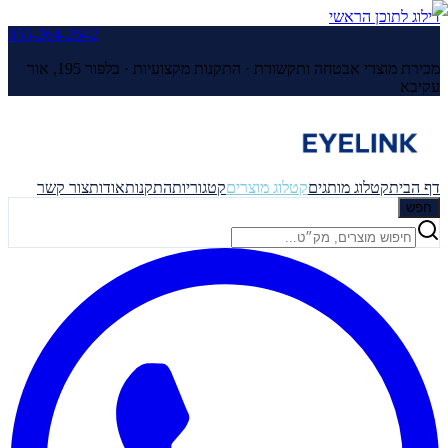
דילוג לתוכן הראשי
055-264-2642
מכירת מוצרי אבטחה ותקשורת · התקנות מקצועיות ·
בלפור 195, אור
עקיבא
דף הבית
קטלוג מותגים
קטלוג מוצרים
קטגוריות
התקנות
אודות
צור קשר
חפש