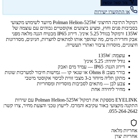
צור קשר עכשיו
או התקשרו ישירות
רמקול התיבה החיצוני Polman Helion-525W מיועד לשימוש מקצועי
בסביבות פנים וחוץ, ומציע ביצועים אקוסטיים גבוהים עם עוצמה של
135W ורמקול בגודל 5.25 אינץ'. דירוג IP65 מבטיח הגנה מלאה מפני
אבק וחדירת מים, מה שהופך אותו למתאים לחצרות, חניונים, מסדרונות
חיצוניים, מוסדות ציבור ואתרי תעשייה.
עוצמה: 135W
גודל יחידה: 5.25 אינץ'
דירוג הגנה: IP65 — עמיד מים ואבק
בורר מצב: 8 Ohms או שנאי קו — גמישות חיבור למערכות שונות
מתקן תליה מיוחד ב-3 מצבי זווית לכיסוי אקוסטי מיטבי
צבע לבן — מתאים לסביבות מוסדיות ומסחריות
מחיר ליחידה אחת
EYELINK מספקת את רמקול Polman Helion-525W עם שירות
התקנה מקצועי באור עקיבא והמרכז. לייעוץ טכני והצעת מחיר, צרו קשר:
055-264-2642.
אחריות מלאה
אחריות יצרן