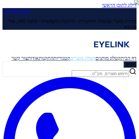
דילוג לתוכן הראשי
055-264-2642
מכירת מוצרי אבטחה ותקשורת · התקנות מקצועיות ·
בלפור 195, אור
עקיבא
דף הבית
קטלוג מותגים
קטלוג מוצרים
קטגוריות
התקנות
אודות
צור קשר
חפש