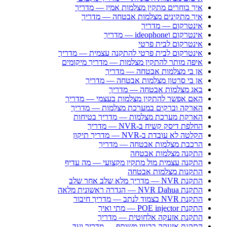
איך בוחרים מתקין מצלמות אמין — מדריך
איך מתקינים מצלמות אבטחה — מדריך
אינטרקום — מדריך
אינטרקום וideophone — מדריך
אינטרקום לבית פרטי
אינטרקום לבית פרטי להתקנה עצמית — מדריך
איפה מותר להתקין מצלמות — מדריך מיקומים
אן בי מצלמות אבטחה — מדריך
אן בי סרטון מצלמות אבטחה — מדריך
באג מצלמות אבטחה — מדריך
האם אפשר להתקין מצלמות בעצמי — מדריך
הארקה וברקים במערכת מצלמות — מדריך
הארקת מערכת מצלמות — מדריך בטיחות
החלפת דיסק קשיח ב-NVR — מדריך
הקלטה לא עובדת ב-NVR — מדריך תיקון
הרכבת מצלמות אבטחה — מדריך
התקנה מצלמות אבטחה
התקנה עצמית מול מתקין מקצועי — מה עדיף
התקנות מצלמות אבטחה
התקנת NVR — מדריך מלא שלב אחר שלב
התקנת NVR Dahua — הגדרה ראשונית מלאה
התקנת NVR בצמוד לנתב — מדריך חיבור
התקנת POE injector — מתי ואיך
התקנת אזעקה אלחוטית — מדריך
התקנת אזעקה בבניין משותף — מדריך ועד