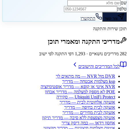
שם
טלפון
התקשרו
צור קשר
תוכן שירות והתקנה
מדריכי התקנה ומאמרי תוכן
282
מדריכים נושאיים
· 1,293 דפי התקנה לפי ישוב
לכל המדריכים והישובים
DVR מול NVR — מה מתאים לך
ksp מצלמות אבטחה — מדריך
NVR איטי או קופא — מדריך אופטימיזציה
POE לא מספק למצלמה — מדריך אבחון
Ubiquiti UniFi Protect — סקירה
אזעקה אלחוטית לבית — מדריך
אזעקה לבית בחיפה — מדריך
אזעקה לבית מחירים — מדריך
אזעקה מצפצפת ללא סיבה — מדריך תיקון
אחסון וידאו — כמה דיסק צריך
איטום מצלמות חיצוניות — מדריך מקצועי