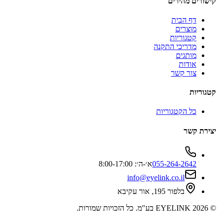
קישורים מהירים
דף הבית
מוצרים
קטגוריות
מדריכי התקנה
מותגים
אודות
צור קשר
קטגוריות
כל הקטגוריות
יצירת קשר
055-264-2642
א׳-ה׳: 8:00-17:00
info@eyelink.co.il
בלפור 195, אור עקיבא
©
2026
EYELINK בע"מ
. כל הזכויות שמורות.