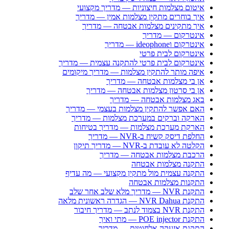
איטום מצלמות חיצוניות — מדריך מקצועי
איך בוחרים מתקין מצלמות אמין — מדריך
איך מתקינים מצלמות אבטחה — מדריך
אינטרקום — מדריך
אינטרקום וideophone — מדריך
אינטרקום לבית פרטי
אינטרקום לבית פרטי להתקנה עצמית — מדריך
איפה מותר להתקין מצלמות — מדריך מיקומים
אן בי מצלמות אבטחה — מדריך
אן בי סרטון מצלמות אבטחה — מדריך
באג מצלמות אבטחה — מדריך
האם אפשר להתקין מצלמות בעצמי — מדריך
הארקה וברקים במערכת מצלמות — מדריך
הארקת מערכת מצלמות — מדריך בטיחות
החלפת דיסק קשיח ב-NVR — מדריך
הקלטה לא עובדת ב-NVR — מדריך תיקון
הרכבת מצלמות אבטחה — מדריך
התקנה מצלמות אבטחה
התקנה עצמית מול מתקין מקצועי — מה עדיף
התקנות מצלמות אבטחה
התקנת NVR — מדריך מלא שלב אחר שלב
התקנת NVR Dahua — הגדרה ראשונית מלאה
התקנת NVR בצמוד לנתב — מדריך חיבור
התקנת POE injector — מתי ואיך
התקנת אזעקה אלחוטית — מדריך