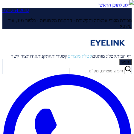
דילוג לתוכן הראשי
055-264-2642
מכירת מוצרי אבטחה ותקשורת · התקנות מקצועיות ·
בלפור 195, אור
עקיבא
דף הבית
קטלוג מותגים
קטלוג מוצרים
קטגוריות
התקנות
אודות
צור קשר
חפש