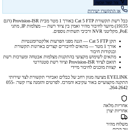
צור קשר עכשיו
או התקשרו ישירות
כבל רשת תקשורת Cat 5 FTP באורך 1 מטר מבית Provision-ISR (דגם
19155) מיועד לחיבור מהיר ואמין בין ציוד רשת — מצלמות IP, מתגי
PoE, מקליטני NVR ורכיבי תשתית נוספים.
תקן Cat 5 FTP — הגנה מפני הפרעות אלקטרומגנטיות
אורך 1 מטר — מתאים לחיבורים קצרים בארונות תקשורת
ובנקודות חיבור
מתאים לשימוש מקצועי בהתקנות מצלמות אבטחה ומערכות רשת
תואם לציוד Provision-ISR וציוד רשת סטנדרטי
קצוות מוכנים לחיבור מיידי
EYELINK מציעה מגוון רחב של כבלים ואביזרי תקשורת לצד שירותי
התקנה מקצועיים באור עקיבא והמרכז. לפרטים והזמנה צרו קשר: 055-
264-2642.
אחריות מלאה
אחריות יצרן
משלוח מהיר
עד הבית