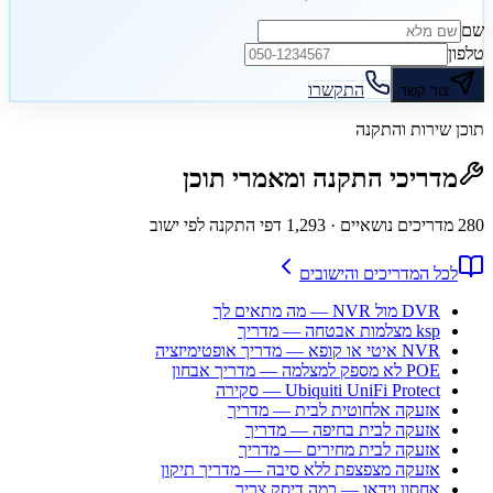
שם
טלפון
התקשרו
צור קשר
תוכן שירות והתקנה
מדריכי התקנה ומאמרי תוכן
280
מדריכים נושאיים
· 1,293 דפי התקנה לפי ישוב
לכל המדריכים והישובים
DVR מול NVR — מה מתאים לך
ksp מצלמות אבטחה — מדריך
NVR איטי או קופא — מדריך אופטימיזציה
POE לא מספק למצלמה — מדריך אבחון
Ubiquiti UniFi Protect — סקירה
אזעקה אלחוטית לבית — מדריך
אזעקה לבית בחיפה — מדריך
אזעקה לבית מחירים — מדריך
אזעקה מצפצפת ללא סיבה — מדריך תיקון
אחסון וידאו — כמה דיסק צריך