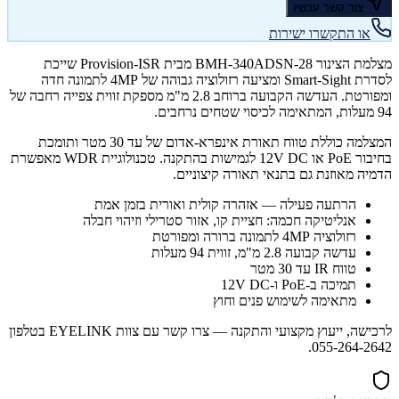
צור קשר עכשיו
או התקשרו ישירות
מצלמת הצינור BMH-340ADSN-28 מבית Provision-ISR שייכת
לסדרת Smart-Sight ומציעה רזולוציה גבוהה של 4MP לתמונה חדה
ומפורטת. העדשה הקבועה ברוחב 2.8 מ"מ מספקת זווית צפייה רחבה של
94 מעלות, המתאימה לכיסוי שטחים נרחבים.
המצלמה כוללת טווח תאורת אינפרא-אדום של עד 30 מטר ותומכת
בחיבור PoE או 12V DC לגמישות בהתקנה. טכנולוגיית WDR מאפשרת
הדמיה מאוזנת גם בתנאי תאורה קיצוניים.
הרתעה פעילה — אזהרה קולית ואורית בזמן אמת
אנליטיקה חכמה: חציית קו, אזור סטרילי וזיהוי חבלה
רזולוציה 4MP לתמונה ברורה ומפורטת
עדשה קבועה 2.8 מ"מ, זווית 94 מעלות
טווח IR עד 30 מטר
תמיכה ב-PoE ו-12V DC
מתאימה לשימוש פנים וחוץ
לרכישה, ייעוץ מקצועי והתקנה — צרו קשר עם צוות EYELINK בטלפון
055-264-2642.