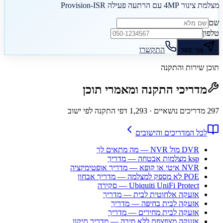
מצלמת צינור 4MP עם הרתעה פעילה Provision-ISR
שם
טלפון
התקשרו
צור קשר
תוכן שירות והתקנה
מדריכי התקנה ומאמרי תוכן
297
מדריכים נושאיים
· 1,293 דפי התקנה לפי ישוב
לכל המדריכים והישובים
DVR מול NVR — מה מתאים לך
ksp מצלמות אבטחה — מדריך
NVR איטי או קופא — מדריך אופטימיזציה
POE לא מספק למצלמה — מדריך אבחון
Ubiquiti UniFi Protect — סקירה
אזעקה אלחוטית לבית — מדריך
אזעקה לבית בחיפה — מדריך
אזעקה לבית מחירים — מדריך
אזעקה מצפצפת ללא סיבה — מדריך תיקון