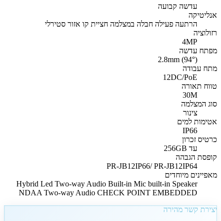
עדשה קבועה
אנליטיקה
הרתעה פעילה חבלה במצלמה חציית קו אזור סטירלי
רזולוציה
4MP
מפתח עדשה
2.8mm (94°)
מתח עבודה
12DC/PoE
טווח תאורה
30M
סוג המצלמה
צינור
אטימות למים
IP66
כרטיס זכרון
עד 256GB
קופסת הגבהה
PR-JB12IP66/ PR-JB12IP64
מאפיינים מיוחדים
Hybrid Led Two-way Audio Built-in Mic built-in Speaker
NDAA Two-way Audio CHECK POINT EMBEDDED
יצירת קשר מהירה