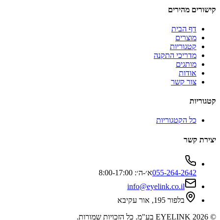
קישורים מהירים
דף הבית
מוצרים
קטגוריות
מדריכי התקנה
מותגים
אודות
צור קשר
קטגוריות
כל הקטגוריות
יצירת קשר
055-264-2642
א׳-ה׳: 8:00-17:00
info@eyelink.co.il
בלפור 195, אור עקיבא
©
2026
EYELINK בע"מ
. כל הזכויות שמורות.