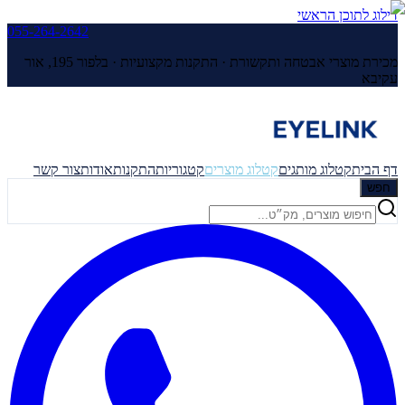
דילוג לתוכן הראשי
055-264-2642
מכירת מוצרי אבטחה ותקשורת · התקנות מקצועיות ·
בלפור 195, אור
עקיבא
דף הבית
קטלוג מותגים
קטלוג מוצרים
קטגוריות
התקנות
אודות
צור קשר
חפש