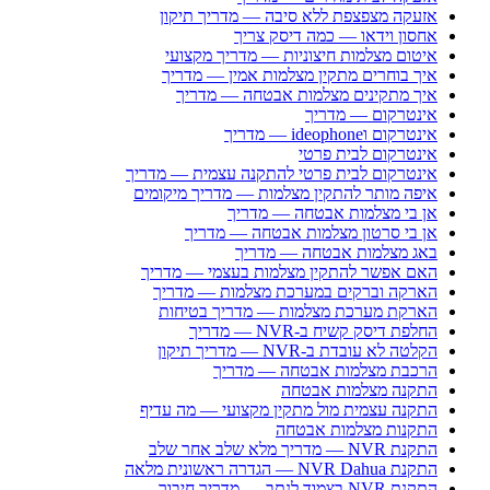
אזעקה מצפצפת ללא סיבה — מדריך תיקון
אחסון וידאו — כמה דיסק צריך
איטום מצלמות חיצוניות — מדריך מקצועי
איך בוחרים מתקין מצלמות אמין — מדריך
איך מתקינים מצלמות אבטחה — מדריך
אינטרקום — מדריך
אינטרקום וideophone — מדריך
אינטרקום לבית פרטי
אינטרקום לבית פרטי להתקנה עצמית — מדריך
איפה מותר להתקין מצלמות — מדריך מיקומים
אן בי מצלמות אבטחה — מדריך
אן בי סרטון מצלמות אבטחה — מדריך
באג מצלמות אבטחה — מדריך
האם אפשר להתקין מצלמות בעצמי — מדריך
הארקה וברקים במערכת מצלמות — מדריך
הארקת מערכת מצלמות — מדריך בטיחות
החלפת דיסק קשיח ב-NVR — מדריך
הקלטה לא עובדת ב-NVR — מדריך תיקון
הרכבת מצלמות אבטחה — מדריך
התקנה מצלמות אבטחה
התקנה עצמית מול מתקין מקצועי — מה עדיף
התקנות מצלמות אבטחה
התקנת NVR — מדריך מלא שלב אחר שלב
התקנת NVR Dahua — הגדרה ראשונית מלאה
התקנת NVR בצמוד לנתב — מדריך חיבור