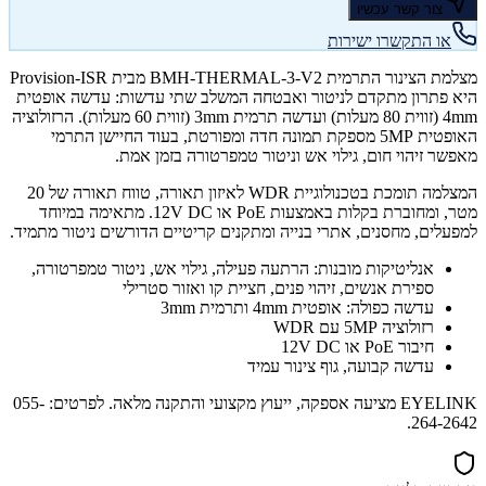
צור קשר עכשיו
או התקשרו ישירות
מצלמת הצינור התרמית BMH-THERMAL-3-V2 מבית Provision-ISR
היא פתרון מתקדם לניטור ואבטחה המשלב שתי עדשות: עדשה אופטית
4mm (זווית 80 מעלות) ועדשה תרמית 3mm (זווית 60 מעלות). הרזולוציה
האופטית 5MP מספקת תמונה חדה ומפורטת, בעוד החיישן התרמי
מאפשר זיהוי חום, גילוי אש וניטור טמפרטורה בזמן אמת.
המצלמה תומכת בטכנולוגיית WDR לאיזון תאורה, טווח תאורה של 20
מטר, ומחוברת בקלות באמצעות PoE או 12V DC. מתאימה במיוחד
למפעלים, מחסנים, אתרי בנייה ומתקנים קריטיים הדורשים ניטור מתמיד.
אנליטיקות מובנות: הרתעה פעילה, גילוי אש, ניטור טמפרטורה,
ספירת אנשים, זיהוי פנים, חציית קו ואזור סטרילי
עדשה כפולה: אופטית 4mm ותרמית 3mm
רזולוציה 5MP עם WDR
חיבור PoE או 12V DC
עדשה קבועה, גוף צינור עמיד
EYELINK מציעה אספקה, ייעוץ מקצועי והתקנה מלאה. לפרטים: 055-
264-2642.