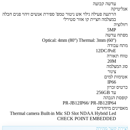
עדשה קבועה
אנליטיקה
הרתעה פעילה גילוי אש ניטור טמפ' ספירת אנשים זיהוי פנים חבלה
במצלמה חציית קו אזור סטירלי
רזולוציה
5MP
מפתח עדשה
Optical: 4mm (80°) Thermal: 3mm (60°)
מתח עבודה
12DC/PoE
טווח תאורה
20M
סוג המצלמה
צינור
אטימות למים
IP66
כרטיס זכרון
עד 256GB
קופסת הגבהה
PR-JB12IP66/ PR-JB12IP64
מאפיינים מיוחדים
Thermal camera Built-in Mic SD Slot NDAA Hybrid Led
CHECK POINT EMBEDDED
יצירת קשר מהירה