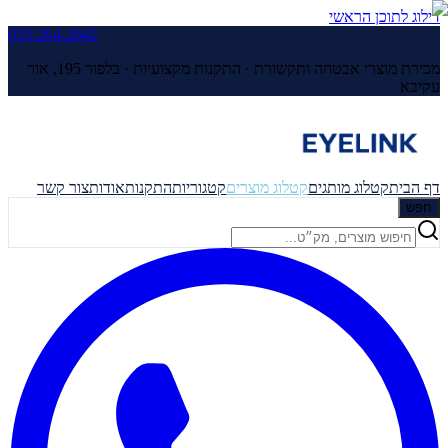
דילוג לתוכן הראשי
055-264-2642
מכירת מוצרי אבטחה ותקשורת · התקנות מקצועיות ·
בלפור 195, אור
עקיבא
דף הבית
קטלוג מותגים
קטלוג מוצרים
קטגוריות
התקנות
אודות
צור קשר
חפש