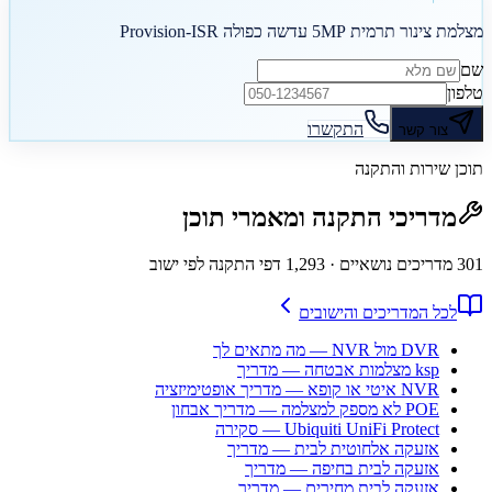
מצלמת צינור תרמית 5MP עדשה כפולה Provision-ISR
שם
טלפון
התקשרו
צור קשר
תוכן שירות והתקנה
מדריכי התקנה ומאמרי תוכן
301
מדריכים נושאיים
· 1,293 דפי התקנה לפי ישוב
לכל המדריכים והישובים
DVR מול NVR — מה מתאים לך
ksp מצלמות אבטחה — מדריך
NVR איטי או קופא — מדריך אופטימיזציה
POE לא מספק למצלמה — מדריך אבחון
Ubiquiti UniFi Protect — סקירה
אזעקה אלחוטית לבית — מדריך
אזעקה לבית בחיפה — מדריך
אזעקה לבית מחירים — מדריך