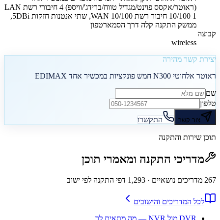
(ראוטר/אקסס פוינט/מגדיל טווח/ברידג'/וויספ) 4 חיבורי רשת LAN
10/100 1 חיבור רשת WAN 10/100, שתי אנטנות חזקות 5DBi,
ממשק התקנה קלה דרך הסמארטפון
קבוצה
wireless
יצירת קשר מהירה
ראוטר אלחוטי N300 חמש פונקציות במכשיר אחד EDIMAX
שם
טלפון
התקשרו
צור קשר
תוכן שירות והתקנה
מדריכי התקנה ומאמרי תוכן
267
מדריכים נושאיים
· 1,293 דפי התקנה לפי ישוב
לכל המדריכים והישובים
DVR מול NVR — מה מתאים לך