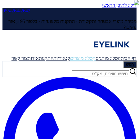
דילוג לתוכן הראשי
055-264-2642
מכירת מוצרי אבטחה ותקשורת · התקנות מקצועיות ·
בלפור 195, אור
עקיבא
דף הבית
קטלוג מותגים
קטלוג מוצרים
קטגוריות
התקנות
אודות
צור קשר
חפש