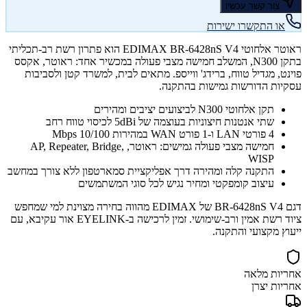
צור קשר עכשיו
או התקשרו ישירות
ראוטר אלחוטי EDIMAX BR-6428nS V4 הוא פתרון רשת רב-תכליתי
בתקן N300, המשלב חמישה מצבי פעולה במכשיר אחד: ראוטר, אקסס
פוינט, מגדיל טווח, ברידג' ווייספ. מתאים לבית, למשרד קטן ולסביבות
עסקיות הדורשות גמישות בהתקנה.
תקן אלחוטי N300 לביצועים יציבים ומהירים
שתי אנטנות חיצוניות בעוצמה של 5dBi לכיסוי טווח רחב
4 פורטי LAN ו-1 פורט WAN במהירות 10/100 Mbps
חמישה מצבי פעולה גמישים: ראוטר, AP, Repeater, Bridge,
WISP
התקנה קלה ומהירה דרך אפליקציית סמארטפון ללא צורך במחשב
עיצוב קומפקטי ומחיר נגיש לכל סוגי המשתמשים
דגם BR-6428nS V4 של EDIMAX מהווה בחירה מצוינת למי שמחפש
ציוד רשת אמין ורב-שימושי. זמין לרכישה ב-EYELINK אור עקיבא, עם
ייעוץ מקצועי והתקנה.
אחריות מלאה
אחריות יצרן