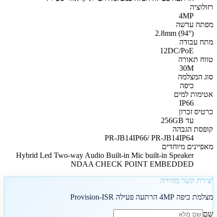
רזולוציה
4MP
מפתח עדשה
2.8mm (94°)
מתח עבודה
12DC/PoE
טווח תאורה
30M
סוג המצלמה
כיפה
אטימות למים
IP66
כרטיס זכרון
עד 256GB
קופסת הגבהה
PR-JB14IP66/ PR-JB14IP64
מאפיינים מיוחדים
Hybrid Led Two-way Audio Built-in Mic built-in Speaker
NDAA CHECK POINT EMBEDDED
יצירת קשר מהירה
מצלמת כיפה 4MP הרתעה פעילה Provision-ISR
שם