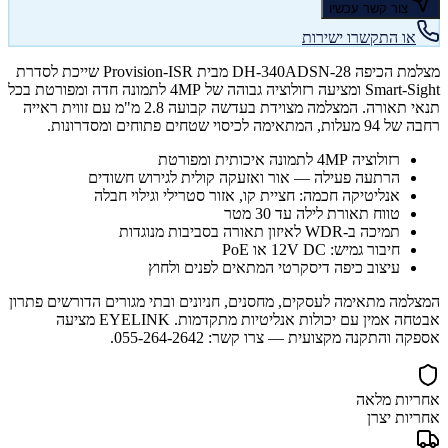
צור קשר עכשיו
או התקשרו ישירות
מצלמת הכיפה DH-340ADSN-28 מבית Provision-ISR שייכת לסדרת
Smart-Sight ומציעה רזולוציה גבוהה של 4MP לתמונה חדה ומפורטת בכל
תנאי תאורה. המצלמה מצוידת בעדשה קבועה 2.8 מ"מ עם זווית ראייה
רחבה של 94 מעלות, המתאימה לכיסוי שטחים פתוחים ומסדרונות.
רזולוציה 4MP לתמונה איכותית ומפורטת
הרתעה פעילה — אור ואזעקה קולית לגירוש חשודים
אנליטיקה חכמה: חציית קו, אזור סטרילי וגילוי חבלה
טווח תאורת לילה עד 30 מטר
תמיכה ב-WDR לאיזון תאורה בסביבות מנוגדות
חיבור גמיש: 12V DC או PoE
עיצוב כיפה דיסקרטי המתאים לפנים ולחוץ
המצלמה מתאימה לעסקים, מחסנים, חניונים ובתי מגורים הדורשים פתרון
אבטחה אמין עם יכולות אנליטיות מתקדמות. EYELINK מציעה
אספקה והתקנה מקצועית — צרו קשר: 055-264-2642.
אחריות מלאה
אחריות יצרן