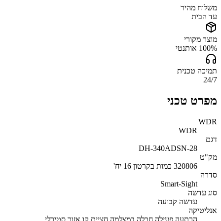
משלוח מהיר
עד הבית
מוצר מקורי
100% אותנטי
תמיכה טכנית
24/7
מפרט טכני
WDR
WDR
דגם
DH-340ADSN-28
מק"ט
320806 כמות בקרטון 16 יח'
סדרה
Smart-Sight
סוג עדשה
עדשה קבועה
אנליטיקה
הרתעה פעילה חבלה במצלמה חציית קו אזור סטירלי