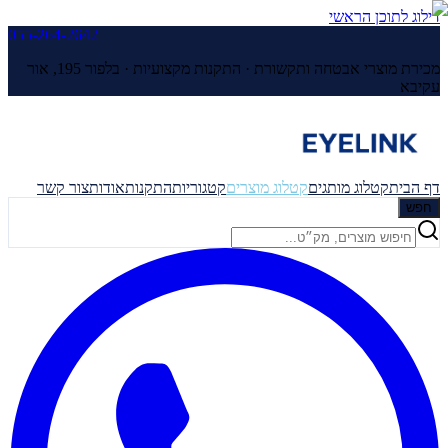
דילוג לתוכן הראשי
055-264-2642
מכירת מוצרי אבטחה ותקשורת · התקנות מקצועיות ·
בלפור 195, אור
עקיבא
דף הבית
קטלוג מותגים
קטלוג מוצרים
קטגוריות
התקנות
אודות
צור קשר
חפש