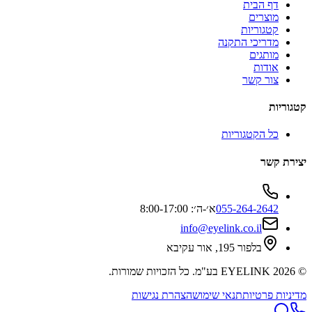
דף הבית
מוצרים
קטגוריות
מדריכי התקנה
מותגים
אודות
צור קשר
קטגוריות
כל הקטגוריות
יצירת קשר
055-264-2642
א׳-ה׳: 8:00-17:00
info@eyelink.co.il
בלפור 195, אור עקיבא
©
2026
EYELINK בע"מ
. כל הזכויות שמורות.
מדיניות פרטיות
תנאי שימוש
הצהרת נגישות