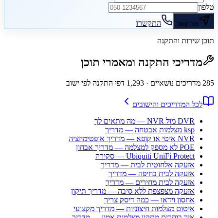
טלפון
התקשרו
צור קשר
תוכן שירות והתקנה
מדריכי התקנה ומאמרי תוכן
285
מדריכים נושאיים
· 1,293 דפי התקנה לפי ישוב
לכל המדריכים והישובים
DVR מול NVR — מה מתאים לך
ksp מצלמות אבטחה — מדריך
NVR איטי או קופא — מדריך אופטימיזציה
POE לא מספק למצלמה — מדריך אבחון
Ubiquiti UniFi Protect — סקירה
אזעקה אלחוטית לבית — מדריך
אזעקה לבית בחיפה — מדריך
אזעקה לבית מחירים — מדריך
אזעקה מצפצפת ללא סיבה — מדריך תיקון
אחסון וידאו — כמה דיסק צריך
איטום מצלמות חיצוניות — מדריך מקצועי
איך בוחרים מתקין מצלמות אמין — מדריך