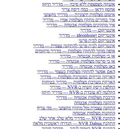
אזעקה מצפצפת ללא סיבה — מדריך תיקון
אחסון וידאו — כמה דיסק צריך
איטום מצלמות חיצוניות — מדריך מקצועי
איך בוחרים מתקין מצלמות אמין — מדריך
איך מתקינים מצלמות אבטחה — מדריך
אינטרקום — מדריך
אינטרקום וideophone — מדריך
אינטרקום לבית פרטי
אינטרקום לבית פרטי להתקנה עצמית — מדריך
איפה מותר להתקין מצלמות — מדריך מיקומים
אן בי מצלמות אבטחה — מדריך
אן בי סרטון מצלמות אבטחה — מדריך
באג מצלמות אבטחה — מדריך
האם אפשר להתקין מצלמות בעצמי — מדריך
הארקה וברקים במערכת מצלמות — מדריך
הארקת מערכת מצלמות — מדריך בטיחות
החלפת דיסק קשיח ב-NVR — מדריך
הקלטה לא עובדת ב-NVR — מדריך תיקון
הרכבת מצלמות אבטחה — מדריך
התקנה מצלמות אבטחה
התקנה עצמית מול מתקין מקצועי — מה עדיף
התקנות מצלמות אבטחה
התקנת NVR — מדריך מלא שלב אחר שלב
התקנת NVR Dahua — הגדרה ראשונית מלאה
התקנת NVR בצמוד לנתב — מדריך חיבור