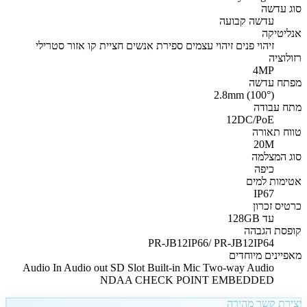
סוג עדשה
עדשה קבועה
אנליטיקה
זיהוי פנים זיהוי עצמים ספירת אנשים חציית קו אזור סטרילי
רזולוציה
4MP
מפתח עדשה
2.8mm (100°)
מתח עבודה
12DC/PoE
טווח תאורה
20M
סוג המצלמה
כיפה
אטימות למים
IP67
כרטיס זכרון
עד 128GB
קופסת הגבהה
PR-JB12IP66/ PR-JB12IP64
מאפיינים מיוחדים
Audio In Audio out SD Slot Built-in Mic Two-way Audio
NDAA CHECK POINT EMBEDDED
יצירת קשר מהירה