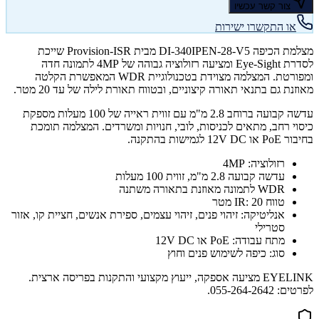
צור קשר עכשיו
או התקשרו ישירות
מצלמת הכיפה DI-340IPEN-28-V5 מבית Provision-ISR שייכת
לסדרת Eye-Sight ומציעה רזולוציה גבוהה של 4MP לתמונה חדה
ומפורטת. המצלמה מצוידת בטכנולוגיית WDR המאפשרת הקלטה
מאוזנת גם בתנאי תאורה קיצוניים, ובטווח תאורת לילה של עד 20 מטר.
עדשה קבועה ברוחב 2.8 מ"מ עם זווית ראייה של 100 מעלות מספקת
כיסוי רחב, מתאים לכניסות, לובי, חנויות ומשרדים. המצלמה תומכת
בחיבור PoE או 12V DC לגמישות בהתקנה.
רזולוציה: 4MP
עדשה קבועה 2.8 מ"מ, זווית 100 מעלות
WDR לתמונה מאוזנת בתאורה משתנה
טווח IR: 20 מטר
אנליטיקה: זיהוי פנים, זיהוי עצמים, ספירת אנשים, חציית קו, אזור
סטרילי
מתח עבודה: PoE או 12V DC
סוג: כיפה לשימוש פנים וחוץ
EYELINK מציעה אספקה, ייעוץ מקצועי והתקנות בפריסה ארצית.
לפרטים: 055-264-2642.