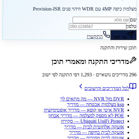
מצלמת כיפה 4MP עם WDR וזיהוי פנים Provision-ISR
שם
טלפון
התקשרו
צור קשר
תוכן שירות והתקנה
מדריכי התקנה ומאמרי תוכן
296
מדריכים נושאיים
· 1,293 דפי התקנה לפי ישוב
לכל המדריכים והישובים
DVR מול NVR — מה מתאים לך
ksp מצלמות אבטחה — מדריך
NVR איטי או קופא — מדריך אופטימיזציה
POE לא מספק למצלמה — מדריך אבחון
Ubiquiti UniFi Protect — סקירה
אזעקה אלחוטית לבית — מדריך
אזעקה לבית בחיפה — מדריך
אזעקה לבית מחירים — מדריך