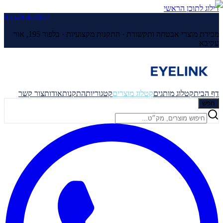
דילוג לתוכן הראשי
055-264-2642
מכירת מוצרי אבטחה ותקשורת · התקנות מקצועיות ·
בלפור 195, אור
עקיבא
דף הבית
קטלוג מותגים
קטלוג מוצרים
קטגוריות
התקנות
אודות
צור קשר
חפש