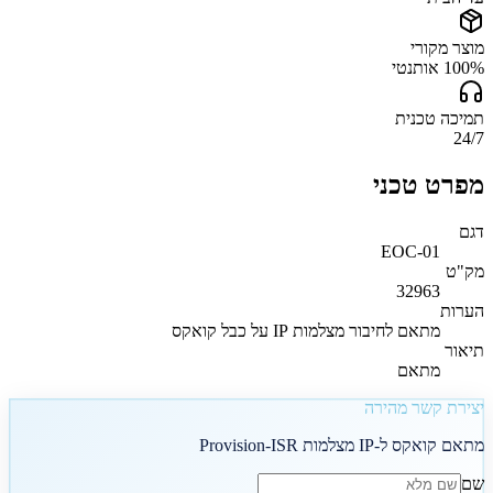
מוצר מקורי
100% אותנטי
תמיכה טכנית
24/7
מפרט טכני
דגם
EOC-01
מק"ט
32963
הערות
מתאם לחיבור מצלמות IP על כבל קואקס
תיאור
מתאם
יצירת קשר מהירה
מתאם קואקס ל-IP מצלמות Provision-ISR
שם