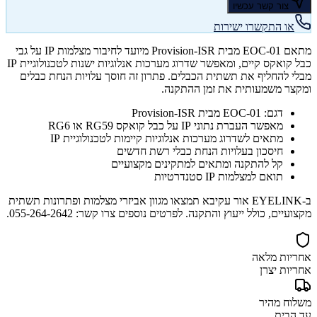
צור קשר עכשיו
או התקשרו ישירות
מתאם EOC-01 מבית Provision-ISR מיועד לחיבור מצלמות IP על גבי
כבל קואקס קיים, ומאפשר שדרוג מערכות אנלוגיות ישנות לטכנולוגיית IP
מבלי להחליף את תשתית הכבלים. פתרון זה חוסך עלויות הנחת כבלים
ומקצר משמעותית את זמן ההתקנה.
דגם: EOC-01 מבית Provision-ISR
מאפשר העברת נתוני IP על כבל קואקס RG59 או RG6
מתאים לשדרוג מערכות אנלוגיות קיימות לטכנולוגיית IP
חיסכון בעלויות הנחת כבלי רשת חדשים
קל להתקנה ומתאים למתקינים מקצועיים
תואם למצלמות IP סטנדרטיות
ב-EYELINK אור עקיבא תמצאו מגוון אביזרי מצלמות ופתרונות תשתית
מקצועיים, כולל ייעוץ והתקנה. לפרטים נוספים צרו קשר: 055-264-2642.
אחריות מלאה
אחריות יצרן
משלוח מהיר
עד הבית