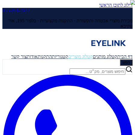
דילוג לתוכן הראשי
055-264-2642
מכירת מוצרי אבטחה ותקשורת · התקנות מקצועיות ·
בלפור 195, אור
עקיבא
דף הבית
קטלוג מותגים
קטלוג מוצרים
קטגוריות
התקנות
אודות
צור קשר
חפש