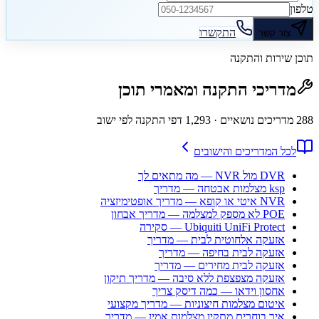
טלפון
התקשרו
צור קשר
תוכן שירות והתקנה
מדריכי התקנה ומאמרי תוכן
288
מדריכים נושאיים
· 1,293 דפי התקנה לפי ישוב
לכל המדריכים והישובים
DVR מול NVR — מה מתאים לך
ksp מצלמות אבטחה — מדריך
NVR איטי או קופא — מדריך אופטימיזציה
POE לא מספק למצלמה — מדריך אבחון
Ubiquiti UniFi Protect — סקירה
אזעקה אלחוטית לבית — מדריך
אזעקה לבית בחיפה — מדריך
אזעקה לבית מחירים — מדריך
אזעקה מצפצפת ללא סיבה — מדריך תיקון
אחסון וידאו — כמה דיסק צריך
איטום מצלמות חיצוניות — מדריך מקצועי
איך בוחרים מתקין מצלמות אמין — מדריך