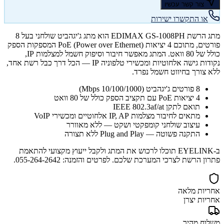
צור קשר עכשיו
או התקשרו ישירות
מתג הרשת EDIMAX GS-1008PH הוא מתג ג'יגהביט שולחני בעל 8
פורטים, מתוכם 4 יציאות PoE (Power over Ethernet) המספקות הספק
כולל של 80 וואט. המתג מאפשר חיבור וסיפוק חשמל למצלמות IP,
נקודות גישה אלחוטיות ומכשירי טלפוניה IP — הכל דרך כבל רשת אחד,
ללא צורך בחיווט חשמל נפרד.
8 פורטים ג'יגהביט (10/100/1000 Mbps)
4 יציאות PoE עם תקציב הספק כולל של 80 וואט
תואם לתקן IEEE 802.3af/at
מתאים לחיבור מצלמות IP, AP אלחוטיים ומכשירי VoIP
עיצוב שולחני קומפקטי ושקט — ללא מאוורר
התקנה פשוטה — Plug and Play ללא תצורה
ב-EYELINK תוכלו לרכוש את המתג ולקבל ייעוץ מקצועי להתאמת
פתרון הרשת לצרכי המערכת שלכם. לפרטים והזמנה: 055-264-2642.
אחריות מלאה
אחריות יצרן
משלוח מהיר