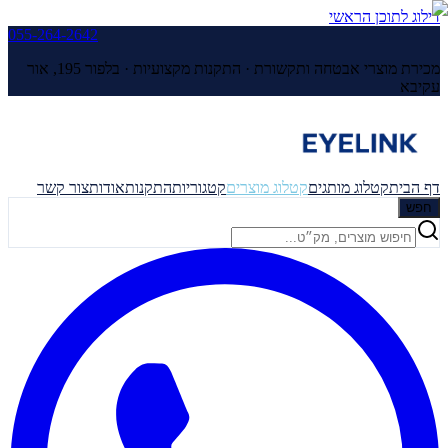
דילוג לתוכן הראשי
055-264-2642
מכירת מוצרי אבטחה ותקשורת · התקנות מקצועיות ·
בלפור 195, אור
עקיבא
דף הבית
קטלוג מותגים
קטלוג מוצרים
קטגוריות
התקנות
אודות
צור קשר
חפש