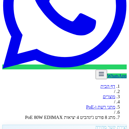
WhatsApp
דף הבית
/
מוצרים
/
מתגי רשת ו-PoE
/
מתג 8 פורט ג'יגהביט 4 יציאות PoE 80W EDIMAX
יצירת קשר מהירה