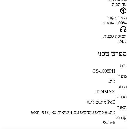
עד הבית
מוצר מקורי
100% אותנטי
תמיכה טכנית
24/7
מפרט טכני
דגם
GS-1008PH
מוצר
מתג
מותג
EDIMAX
סדרה
PoE מתגים ג'יגה
תאור
מתג 8 פורט ג'יגהביט עם 4 יציאות POE, 80 וואט
קבוצה
Switch