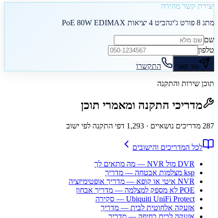
יצירת קשר מהירה
מתג 8 פורט ג'יגהביט 4 יציאות PoE 80W EDIMAX
שם
טלפון
התקשרו
צור קשר
תוכן שירות והתקנה
מדריכי התקנה ומאמרי תוכן
287
מדריכים נושאיים
· 1,293 דפי התקנה לפי ישוב
לכל המדריכים והישובים
DVR מול NVR — מה מתאים לך
ksp מצלמות אבטחה — מדריך
NVR איטי או קופא — מדריך אופטימיזציה
POE לא מספק למצלמה — מדריך אבחון
Ubiquiti UniFi Protect — סקירה
אזעקה אלחוטית לבית — מדריך
אזעקה לבית בחיפה — מדריך