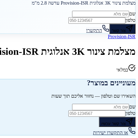
מצלמת צינור 3K אנלוגית Provision-ISR עדשה 2.8 מ"מ
שם
טלפון
התקשרו
צור קשר
Provision-ISR
מצלמת צינור 3K אנלוגית Provision-ISR עדשה 2.8 מ"מ
במלאי
מעוניינים במוצר?
השאירו שם וטלפון — נחזור אליכם תוך שעות
שם
טלפון
צור קשר עכשיו
או התקשרו ישירות