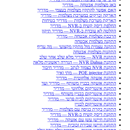
באג מצלמות אבטחה — מדריך
האם אפשר להתקין מצלמות בעצמי — מדריך
הארקה וברקים במערכת מצלמות — מדריך
הארקת מערכת מצלמות — מדריך בטיחות
החלפת דיסק קשיח ב-NVR — מדריך
הקלטה לא עובדת ב-NVR — מדריך תיקון
הרכבת מצלמות אבטחה — מדריך
התקנה מצלמות אבטחה
התקנה עצמית מול מתקין מקצועי — מה עדיף
התקנות מצלמות אבטחה
התקנת NVR — מדריך מלא שלב אחר שלב
התקנת NVR Dahua — הגדרה ראשונית מלאה
התקנת NVR בצמוד לנתב — מדריך חיבור
התקנת POE injector — מתי ואיך
התקנת אזעקה אלחוטית — מדריך
התקנת אזעקה בבניין משותף — מדריך ועד
התקנת אינטרקום אלחוטי — מדריך
התקנת אינטרקום בבניין משותף — מדריך
התקנת אינטרקום לבית פרטי — מדריך
התקנת אינטרקום לבניין
התקנת בקרת כניסה עם מצלמות — מדריך
התקנת דיסק קשיח ב-NVR — מדריך
התקנת חיישן עשן עם אזעקה — מדריך
התקנת חיישן שבירת זכוכית — מדריך