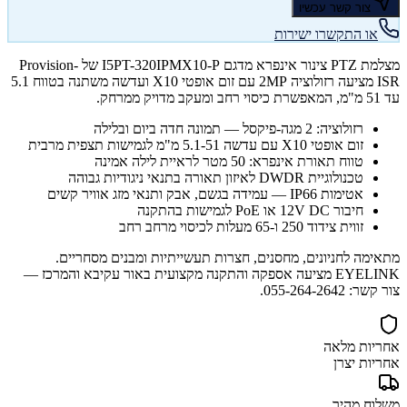
צור קשר עכשיו
או התקשרו ישירות
מצלמת PTZ צינור אינפרא מדגם I5PT-320IPMX10-P של Provision-
ISR מציעה רזולוציה 2MP עם זום אופטי X10 ועדשה משתנה בטווח 5.1
עד 51 מ"מ, המאפשרת כיסוי רחב ומעקב מדויק ממרחק.
רזולוציה: 2 מגה-פיקסל — תמונה חדה ביום ובלילה
זום אופטי X10 עם עדשה 5.1-51 מ"מ לגמישות תצפית מרבית
טווח תאורת אינפרא: 50 מטר לראיית לילה אמינה
טכנולוגיית DWDR לאיזון תאורה בתנאי ניגודיות גבוהה
אטימות IP66 — עמידה בגשם, אבק ותנאי מזג אוויר קשים
חיבור 12V DC או PoE לגמישות בהתקנה
זווית צידוד 250 ו-65 מעלות לכיסוי מרחב רחב
מתאימה לחניונים, מחסנים, חצרות תעשייתיות ומבנים מסחריים.
EYELINK מציעה אספקה והתקנה מקצועית באור עקיבא והמרכז —
צור קשר: 055-264-2642.
אחריות מלאה
אחריות יצרן
משלוח מהיר