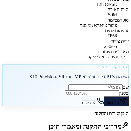
12DC/PoE
טווח תאורה
50M
סוג המצלמה
צינור אינפרא ממונעת
אטימות למים
IP66
זווית צידוד
250/65
מאפיינים מיוחדים
רמת תמיכה באנליטיקה:
יצירת קשר מהירה
מצלמת PTZ צינור אינפרא 2MP זום X10 Provision-ISR
שם
טלפון
התקשרו
צור קשר
תוכן שירות והתקנה
מדריכי התקנה ומאמרי תוכן