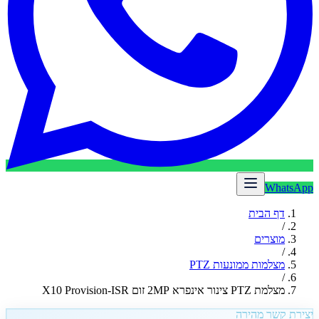
WhatsApp
דף הבית
/
מוצרים
/
מצלמות ממונעות PTZ
/
מצלמת PTZ צינור אינפרא 2MP זום X10 Provision-ISR
יצירת קשר מהירה