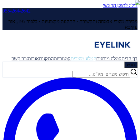
דילוג לתוכן הראשי
055-264-2642
מכירת מוצרי אבטחה ותקשורת · התקנות מקצועיות ·
בלפור 195, אור
עקיבא
דף הבית
קטלוג מותגים
קטלוג מוצרים
קטגוריות
התקנות
אודות
צור קשר
חפש