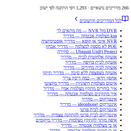
266
מדריכים נושאיים
· 1,293 דפי התקנה לפי ישוב
לכל המדריכים והישובים
DVR מול NVR — מה מתאים לך
ksp מצלמות אבטחה — מדריך
NVR איטי או קופא — מדריך אופטימיזציה
POE לא מספק למצלמה — מדריך אבחון
Ubiquiti UniFi Protect — סקירה
אזעקה אלחוטית לבית — מדריך
אזעקה לבית בחיפה — מדריך
אזעקה לבית מחירים — מדריך
אזעקה מצפצפת ללא סיבה — מדריך תיקון
אחסון וידאו — כמה דיסק צריך
איטום מצלמות חיצוניות — מדריך מקצועי
איך בוחרים מתקין מצלמות אמין — מדריך
איך מתקינים מצלמות אבטחה — מדריך
אינטרקום — מדריך
אינטרקום וideophone — מדריך
אינטרקום לבית פרטי
אינטרקום לבית פרטי להתקנה עצמית — מדריך
איפה מותר להתקין מצלמות — מדריך מיקומים
אן בי מצלמות אבטחה — מדריך
אן בי סרטון מצלמות אבטחה — מדריך