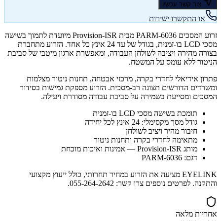
צור קשר עכשיו
או התקשרו ישירות
זרוע המסכים PARM-6036 מבית Provision-ISR מיועדת לתמוך בשישה
מסכי LCD בו-זמנית, בגודל של עד 24 אינץ כל אחד. הזרוע מתחברת
בצורה מהירה ויציבה לשולחן העבודה, ומאפשרת ארגון מיטבי של סביבת
הניטור ללא עומס על המשטח.
פתרון אידיאלי לחדרי בקרה, מרכזי אבטחה, תחנות ניטור מצלמות
ומשרדים הדורשים תצוגה רב-מסכית. הזרוע מספקת גמישות בסידור
המסכים ומסייעת בשמירה על סביבת עבודה מסודרת ויעילה.
תומכת בשישה מסכי LCD בו-זמנית
גודל מסך מקסימלי: 24 אינץ לכל יחידה
חיבור מהיר ויציב לשולחן
מתאימה לחדרי בקרה ותחנות ניטור
מותג Provision-ISR — אמינות ואיכות מוכחת
דגם: PARM-6036
EYELINK מציעה את הזרוע במחיר תחרותי, כולל ייעוץ מקצועי
והתקנה. לפרטים נוספים צרו קשר: 055-264-2642.
אחריות מלאה