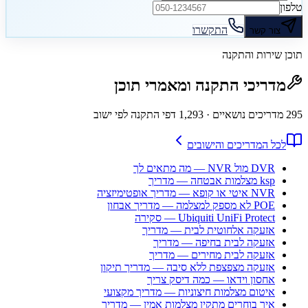
טלפון
התקשרו
צור קשר
תוכן שירות והתקנה
מדריכי התקנה ומאמרי תוכן
295
מדריכים נושאיים
· 1,293 דפי התקנה לפי ישוב
לכל המדריכים והישובים
DVR מול NVR — מה מתאים לך
ksp מצלמות אבטחה — מדריך
NVR איטי או קופא — מדריך אופטימיזציה
POE לא מספק למצלמה — מדריך אבחון
Ubiquiti UniFi Protect — סקירה
אזעקה אלחוטית לבית — מדריך
אזעקה לבית בחיפה — מדריך
אזעקה לבית מחירים — מדריך
אזעקה מצפצפת ללא סיבה — מדריך תיקון
אחסון וידאו — כמה דיסק צריך
איטום מצלמות חיצוניות — מדריך מקצועי
איך בוחרים מתקין מצלמות אמין — מדריך