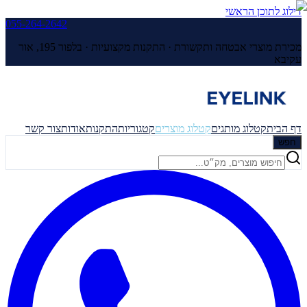
דילוג לתוכן הראשי
055-264-2642
מכירת מוצרי אבטחה ותקשורת · התקנות מקצועיות ·
בלפור 195, אור
עקיבא
דף הבית
קטלוג מותגים
קטלוג מוצרים
קטגוריות
התקנות
אודות
צור קשר
חפש