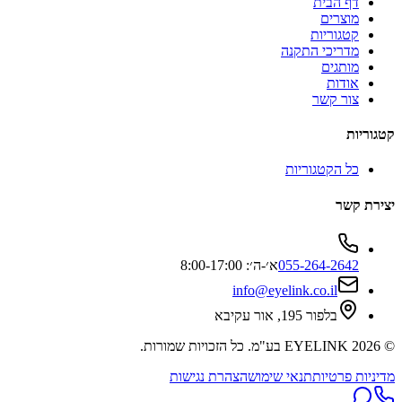
דף הבית
מוצרים
קטגוריות
מדריכי התקנה
מותגים
אודות
צור קשר
קטגוריות
כל הקטגוריות
יצירת קשר
055-264-2642
א׳-ה׳: 8:00-17:00
info@eyelink.co.il
בלפור 195, אור עקיבא
©
2026
EYELINK בע"מ
. כל הזכויות שמורות.
מדיניות פרטיות
תנאי שימוש
הצהרת נגישות