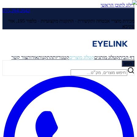
דילוג לתוכן הראשי
055-264-2642
מכירת מוצרי אבטחה ותקשורת · התקנות מקצועיות ·
בלפור 195, אור
עקיבא
דף הבית
קטלוג מותגים
קטלוג מוצרים
קטגוריות
התקנות
אודות
צור קשר
חפש