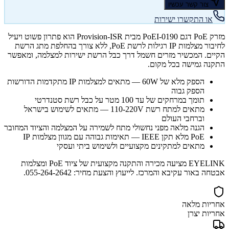
צור קשר עכשיו
או התקשרו ישירות
מזרק PoE דגם PoEI-0190 מבית Provision-ISR הוא פתרון פשוט ויעיל
לחיבור מצלמות IP רגילות לרשת PoE, ללא צורך בהחלפת מתג הרשת
הקיים. המכשיר מזרים חשמל דרך כבל הרשת ישירות למצלמה, ומאפשר
התקנה גמישה בכל מקום.
הספק מלא של 60W — מתאים למצלמות IP מתקדמות הדורשות
הספק גבוה
תומך במרחקים של עד 100 מטר על כבל רשת סטנדרטי
מתאים למתח רשת 110-220V — מתאים לשימוש בישראל
וברחבי העולם
הגנה מלאה מפני נחשולי מתח לשמירה על המצלמה והציוד המחובר
PoE מלא תקן IEEE — תאימות גבוהה עם מגוון מצלמות IP
מתאים למתקינים מקצועיים ולשימוש ביתי ועסקי
EYELINK מציעה מכירה והתקנה מקצועית של ציוד PoE ומצלמות
אבטחה באור עקיבא והמרכז. לייעוץ והצעת מחיר: 055-264-2642.
אחריות מלאה
אחריות יצרן