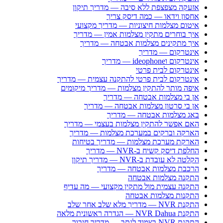
אזעקה מצפצפת ללא סיבה — מדריך תיקון
אחסון וידאו — כמה דיסק צריך
איטום מצלמות חיצוניות — מדריך מקצועי
איך בוחרים מתקין מצלמות אמין — מדריך
איך מתקינים מצלמות אבטחה — מדריך
אינטרקום — מדריך
אינטרקום וideophone — מדריך
אינטרקום לבית פרטי
אינטרקום לבית פרטי להתקנה עצמית — מדריך
איפה מותר להתקין מצלמות — מדריך מיקומים
אן בי מצלמות אבטחה — מדריך
אן בי סרטון מצלמות אבטחה — מדריך
באג מצלמות אבטחה — מדריך
האם אפשר להתקין מצלמות בעצמי — מדריך
הארקה וברקים במערכת מצלמות — מדריך
הארקת מערכת מצלמות — מדריך בטיחות
החלפת דיסק קשיח ב-NVR — מדריך
הקלטה לא עובדת ב-NVR — מדריך תיקון
הרכבת מצלמות אבטחה — מדריך
התקנה מצלמות אבטחה
התקנה עצמית מול מתקין מקצועי — מה עדיף
התקנות מצלמות אבטחה
התקנת NVR — מדריך מלא שלב אחר שלב
התקנת NVR Dahua — הגדרה ראשונית מלאה
התקנת NVR בצמוד לנתב — מדריך חיבור