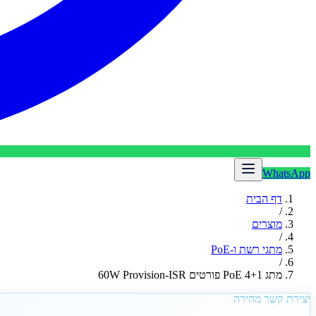
WhatsApp
דף הבית
/
מוצרים
/
מתגי רשת ו-PoE
/
מתג PoE 4+1 פורטים 60W Provision-ISR
יצירת קשר מהירה