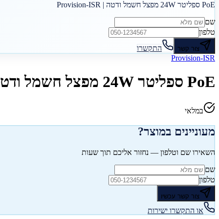
PoE ספליטר 24W מפצל חשמל ודטה | Provision-ISR
שם
טלפון
התקשרו
צור קשר
Provision-ISR
PoE ספליטר 24W מפצל חשמל ודטה | Provision-ISR
במלאי
מעוניינים במוצר?
השאירו שם וטלפון — נחזור אליכם תוך שעות
שם
טלפון
צור קשר עכשיו
או התקשרו ישירות