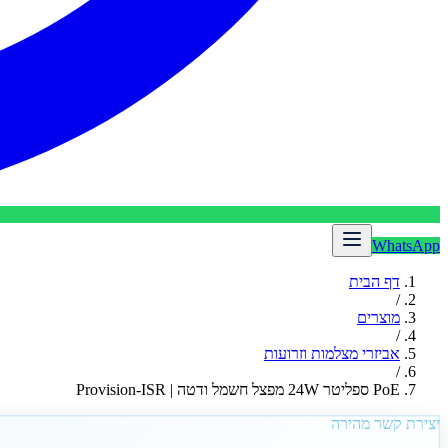
WhatsApp
דף הבית
/
מוצרים
/
אביזרי מצלמות וזרועות
/
PoE ספליטר 24W מפצל חשמל ודטה | Provision-ISR
יצירת קשר מהירה