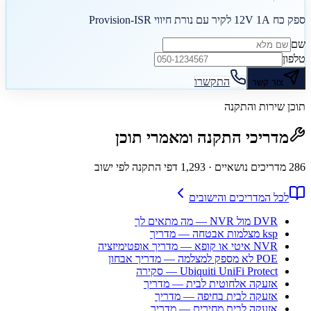
ספק כח 12V 1A לקיר עם נורת חיווי Provision-ISR
שם
טלפון
התקשרו
צור קשר
תוכן שירות והתקנה
מדריכי התקנה ומאמרי תוכן
286
מדריכים נושאיים
· 1,293 דפי התקנה לפי ישוב
לכל המדריכים והישובים
DVR מול NVR — מה מתאים לך
ksp מצלמות אבטחה — מדריך
NVR איטי או קופא — מדריך אופטימיזציה
POE לא מספק למצלמה — מדריך אבחון
Ubiquiti UniFi Protect — סקירה
אזעקה אלחוטית לבית — מדריך
אזעקה לבית בחיפה — מדריך
אזעקה לבית מחירים — מדריך