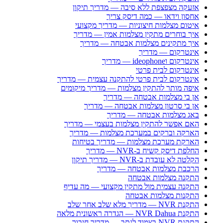
אזעקה מצפצפת ללא סיבה — מדריך תיקון
אחסון וידאו — כמה דיסק צריך
איטום מצלמות חיצוניות — מדריך מקצועי
איך בוחרים מתקין מצלמות אמין — מדריך
איך מתקינים מצלמות אבטחה — מדריך
אינטרקום — מדריך
אינטרקום וideophone — מדריך
אינטרקום לבית פרטי
אינטרקום לבית פרטי להתקנה עצמית — מדריך
איפה מותר להתקין מצלמות — מדריך מיקומים
אן בי מצלמות אבטחה — מדריך
אן בי סרטון מצלמות אבטחה — מדריך
באג מצלמות אבטחה — מדריך
האם אפשר להתקין מצלמות בעצמי — מדריך
הארקה וברקים במערכת מצלמות — מדריך
הארקת מערכת מצלמות — מדריך בטיחות
החלפת דיסק קשיח ב-NVR — מדריך
הקלטה לא עובדת ב-NVR — מדריך תיקון
הרכבת מצלמות אבטחה — מדריך
התקנה מצלמות אבטחה
התקנה עצמית מול מתקין מקצועי — מה עדיף
התקנות מצלמות אבטחה
התקנת NVR — מדריך מלא שלב אחר שלב
התקנת NVR Dahua — הגדרה ראשונית מלאה
התקנת NVR בצמוד לנתב — מדריך חיבור