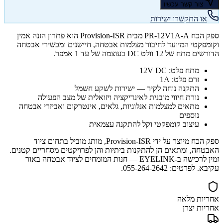
צור קשר עכשיו
או התקשרו ישירות
ספק הכח PR-12V1A-A מבית Provision-ISR הוא פתרון הזנה אמין
וקומפקטי המיועד לחיבור מצלמות אבטחה, חיישנים ומכשירי אבטחה
הדורשים מתח של 12 וולט DC בעוצמה של עד 1 אמפר.
מתח פלט: 12V DC
זרם פלט: 1A
התקנה נוחה לקיר — ישירות לשקע חשמל
נורת חיווי מובנית לאינדיקציה ויזואלית של מצב הפעולה
מתאים למצלמות אנלוגיות, גלאים, אינטרקום ואביזרי אבטחה
נוספים
עיצוב קומפקטי וקל להתקנה עצמאית
ספק הכח מיוצר על ידי Provision-ISR, מותג מוביל בתחום ציוד
האבטחה, ומתאים הן להתקנות ביתיות והן לפרויקטים מסחריים קטנים.
זמין לרכישה ב-EYELINK — חנות המומחים לציוד אבטחה באור
עקיבא. לפרטים: 055-264-2642.
אחריות מלאה
אחריות יצרן