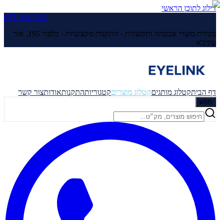
דילוג לתוכן הראשי
055-264-2642
מכירת מוצרי אבטחה ותקשורת · התקנות מקצועיות ·
בלפור 195, אור
עקיבא
דף הבית
קטלוג מותגים
קטלוג מוצרים
קטגוריות
התקנות
אודות
צור קשר
חפש