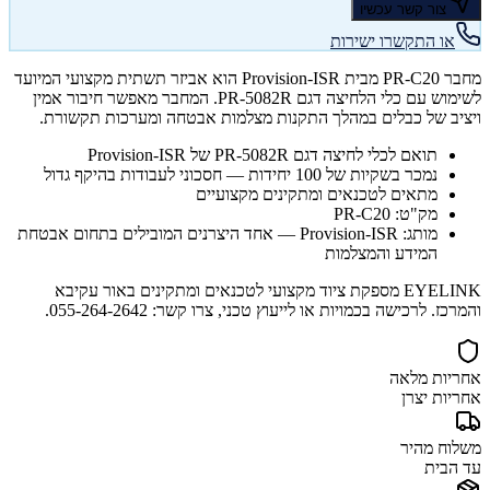
צור קשר עכשיו
או התקשרו ישירות
מחבר PR-C20 מבית Provision-ISR הוא אביזר תשתית מקצועי המיועד
לשימוש עם כלי הלחיצה דגם PR-5082R. המחבר מאפשר חיבור אמין
ויציב של כבלים במהלך התקנות מצלמות אבטחה ומערכות תקשורת.
תואם לכלי לחיצה דגם PR-5082R של Provision-ISR
נמכר בשקיות של 100 יחידות — חסכוני לעבודות בהיקף גדול
מתאים לטכנאים ומתקינים מקצועיים
מק"ט: PR-C20
מותג: Provision-ISR — אחד היצרנים המובילים בתחום אבטחת
המידע והמצלמות
EYELINK מספקת ציוד מקצועי לטכנאים ומתקינים באור עקיבא
והמרכז. לרכישה בכמויות או לייעוץ טכני, צרו קשר: 055-264-2642.
אחריות מלאה
אחריות יצרן
משלוח מהיר
עד הבית