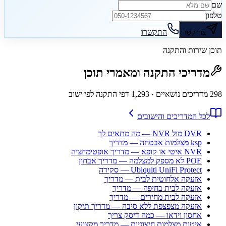
שם
טלפון
התקשרו
צור קשר
תוכן שירות והתקנה
מדריכי התקנה ומאמרי תוכן
298
מדריכים נושאיים
· 1,293 דפי התקנה לפי ישוב
לכל המדריכים והישובים
DVR מול NVR — מה מתאים לך
ksp מצלמות אבטחה — מדריך
NVR איטי או קופא — מדריך אופטימיזציה
POE לא מספק למצלמה — מדריך אבחון
Ubiquiti UniFi Protect — סקירה
אזעקה אלחוטית לבית — מדריך
אזעקה לבית בחיפה — מדריך
אזעקה לבית מחירים — מדריך
אזעקה מצפצפת ללא סיבה — מדריך תיקון
אחסון וידאו — כמה דיסק צריך
איטום מצלמות חיצוניות — מדריך מקצועי