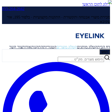
דילוג לתוכן הראשי
055-264-2642
מכירת מוצרי אבטחה ותקשורת · התקנות מקצועיות ·
בלפור 195, אור
עקיבא
דף הבית
קטלוג מותגים
קטלוג מוצרים
קטגוריות
התקנות
אודות
צור קשר
חפש