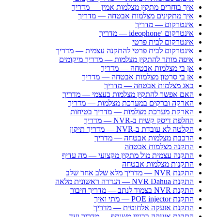
איך בוחרים מתקין מצלמות אמין — מדריך
איך מתקינים מצלמות אבטחה — מדריך
אינטרקום — מדריך
אינטרקום וideophone — מדריך
אינטרקום לבית פרטי
אינטרקום לבית פרטי להתקנה עצמית — מדריך
איפה מותר להתקין מצלמות — מדריך מיקומים
אן בי מצלמות אבטחה — מדריך
אן בי סרטון מצלמות אבטחה — מדריך
באג מצלמות אבטחה — מדריך
האם אפשר להתקין מצלמות בעצמי — מדריך
הארקה וברקים במערכת מצלמות — מדריך
הארקת מערכת מצלמות — מדריך בטיחות
החלפת דיסק קשיח ב-NVR — מדריך
הקלטה לא עובדת ב-NVR — מדריך תיקון
הרכבת מצלמות אבטחה — מדריך
התקנה מצלמות אבטחה
התקנה עצמית מול מתקין מקצועי — מה עדיף
התקנות מצלמות אבטחה
התקנת NVR — מדריך מלא שלב אחר שלב
התקנת NVR Dahua — הגדרה ראשונית מלאה
התקנת NVR בצמוד לנתב — מדריך חיבור
התקנת POE injector — מתי ואיך
התקנת אזעקה אלחוטית — מדריך
התקנת אזעקה בבניין משותף — מדריך ועד