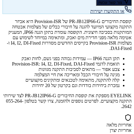
צור קשר עכשיו
או התקשרו ישירות
קופסת החיבורים PR-JB12IP66-G של Provision-ISR היא אביזר
התקנה מקצועי המיועד להגנה על חיבורי כבלים של מצלמות אבטחה
המותקנות בסביבה חיצונית. הקופסה עומדת בתקן הגנה IP66, המעניק
אטימה מלאה מפני חדירת מים ואבק, ומתאימה במיוחד לשימוש עם
מצלמות Provision-ISR בקייסים החדשים מסדרות I4, I2, DI-Fixed ו-
DAI-Fixed.
תקן הגנה IP66 — עמידות גבוהה בפני גשם, לחות ואבק
תואמת לדגמי Provision-ISR: I4, I2, DI-Fixed, DAI-Fixed
צבע אפור — מתאים לסביבות התקנה מגוונות
מגינה על חיבורי הכבל ומאריכה את חיי המצלמה
קלה להתקנה, מתאימה לטכנאים ומתקינים מקצועיים
נמכרת ביחידות בודדות וגם בקרטון של 20 יחידות
EYELINK מספקת את קופסת החיבורים PR-JB12IP66-G לצד שירותי
התקנה מקצועיים. לפרטים נוספים ולהזמנה, צרו קשר בטלפון 055-264-
2642.
אחריות מלאה
אחריות יצרן