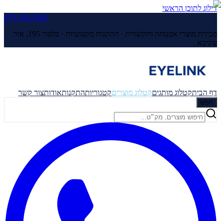
דילוג לתוכן הראשי
055-264-2642
מכירת מוצרי אבטחה ותקשורת · התקנות מקצועיות ·
בלפור 195, אור
עקיבא
דף הבית
קטלוג מותגים
קטלוג מוצרים
קטגוריות
התקנות
אודות
צור קשר
חפש