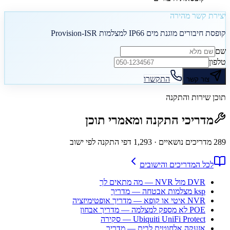
יצירת קשר מהירה
קופסת חיבורים מוגנת מים IP66 למצלמות Provision-ISR
שם
טלפון
התקשרו
צור קשר
תוכן שירות והתקנה
מדריכי התקנה ומאמרי תוכן
289
מדריכים נושאיים
· 1,293 דפי התקנה לפי ישוב
לכל המדריכים והישובים
DVR מול NVR — מה מתאים לך
ksp מצלמות אבטחה — מדריך
NVR איטי או קופא — מדריך אופטימיזציה
POE לא מספק למצלמה — מדריך אבחון
Ubiquiti UniFi Protect — סקירה
אזעקה אלחוטית לבית — מדריך