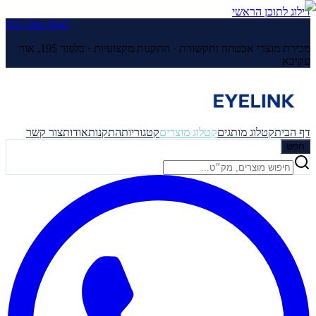
דילוג לתוכן הראשי
055-264-2642
מכירת מוצרי אבטחה ותקשורת · התקנות מקצועיות ·
בלפור 195, אור
עקיבא
דף הבית
קטלוג מותגים
קטלוג מוצרים
קטגוריות
התקנות
אודות
צור קשר
חפש