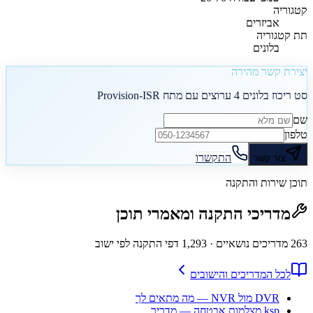
קטגוריה
אביזרים
תת קטגוריה
בלונים
יצירת קשר מהירה
סט ריכוז בלונים 4 ערוצים עם מתח Provision-ISR
שם
טלפון
התקשרו
צור קשר
תוכן שירות והתקנה
מדריכי התקנה ומאמרי תוכן
263
מדריכים נושאיים
· 1,293 דפי התקנה לפי ישוב
לכל המדריכים והישובים
DVR מול NVR — מה מתאים לך
ksp מצלמות אבטחה — מדריך