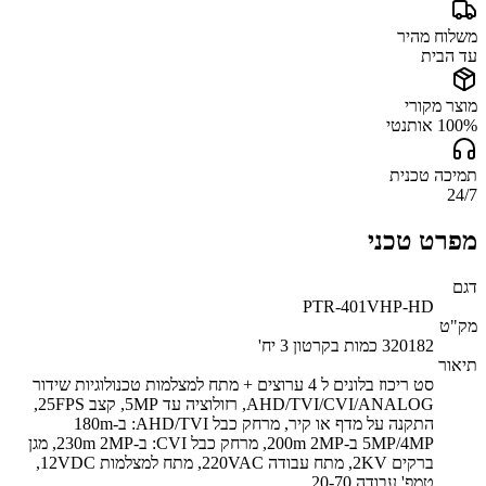
משלוח מהיר
עד הבית
מוצר מקורי
100% אותנטי
תמיכה טכנית
24/7
מפרט טכני
דגם
PTR-401VHP-HD
מק"ט
320182 כמות בקרטון 3 יח'
תיאור
סט ריכוז בלונים ל 4 ערוצים + מתח למצלמות טכנולוגיות שידור
AHD/TVI/CVI/ANALOG, רזולוציה עד 5MP, קצב 25FPS,
התקנה על מדף או קיר, מרחק כבל AHD/TVI: ב-180m
5MP/4MP ב-200m 2MP, מרחק כבל CVI: ב-230m 2MP, מגן
ברקים 2KV, מתח עבודה 220VAC, מתח למצלמות 12VDC,
טמפ' עבודה 20-70