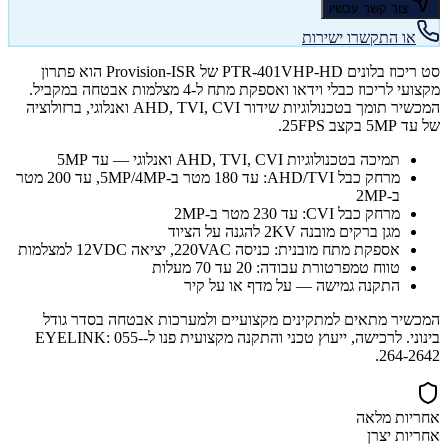
צור קשר עכשיו
או התקשרו ישירות
סט ריכוז בלונים PTR-401VHP-HD של Provision-ISR הוא פתרון
מקצועי לריכוז כבלי וידאו ואספקת מתח ל-4 מצלמות אבטחה במקביל.
המכשיר תומך בטכנולוגיות שידור AHD, TVI, CVI ואנלוגי, ברזולוציה
של עד 5MP בקצב 25FPS.
תמיכה בטכנולוגיות AHD, TVI, CVI ואנלוגי — עד 5MP
מרחק כבל AHD/TVI: עד 180 מטר ב-5MP/4MP, עד 200 מטר
ב-2MP
מרחק כבל CVI: עד 230 מטר ב-2MP
מגן ברקים מובנה 2KV להגנה על הציוד
אספקת מתח מובנית: כניסה 220VAC, יציאה 12VDC למצלמות
טווח טמפרטורת עבודה: 20 עד 70 מעלות
התקנה גמישה — על מדף או על קיר
המכשיר מתאים למתקינים מקצועיים ולמערכות אבטחה בסדר גודל
בינוני. לרכישה, ייעוץ טכני והתקנה מקצועית פנו ל-EYELINK: 055-
264-2642.
אחריות מלאה
אחריות יצרן