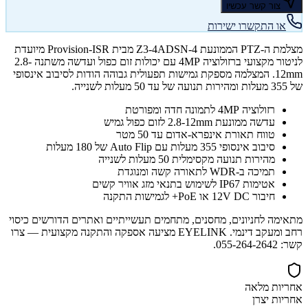
צור קשר עכשיו
או התקשרו ישירות
מצלמת ה-PTZ הממונעת Z3-4ADSN-4 מבית Provision-ISR מיועדת
לניטור מקצועי ברזולוציה 4MP עם יכולות זום כפול ועדשה משתנה 2.8-
12mm. המצלמה מספקת גמישות תפעולית גבוהה הודות לסיבוב אינסופי
של 355 מעלות ומהירות תנועה של עד 50 מעלות לשנייה.
רזולוציה 4MP לתמונה חדה ומפורטת
עדשה ממונעת 2.8-12mm לזום כפול גמיש
טווח תאורת אינפרא-אדום עד 50 מטר
סיבוב אינסופי 355 מעלות עם Auto Flip של 180 מעלות
מהירות תנועה מקסימלית 50 מעלות לשנייה
תמיכה ב-WDR לתאורה קשה ומנוגדת
אטימות IP67 לשימוש בתנאי מזג אוויר קשים
חיבור 12V DC או PoE+ לגמישות התקנה
מתאימה לחניונים, מחסנים, מתחמים תעשייתיים ואתרים הדורשים כיסוי
רחב ומעקב דינמי. EYELINK מציעה אספקה והתקנה מקצועית — צרו
קשר: 055-264-2642.
אחריות מלאה
אחריות יצרן