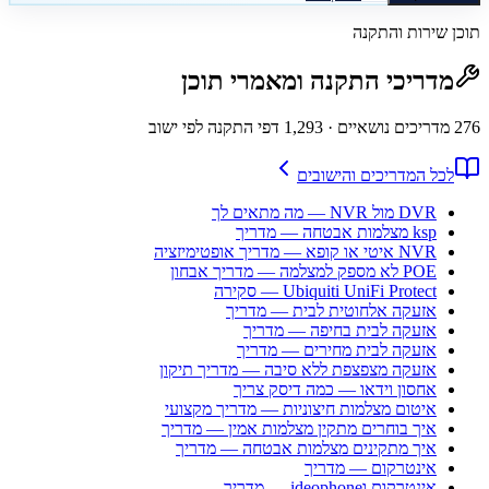
תוכן שירות והתקנה
מדריכי התקנה ומאמרי תוכן
276
מדריכים נושאיים
· 1,293 דפי התקנה לפי ישוב
לכל המדריכים והישובים
DVR מול NVR — מה מתאים לך
ksp מצלמות אבטחה — מדריך
NVR איטי או קופא — מדריך אופטימיזציה
POE לא מספק למצלמה — מדריך אבחון
Ubiquiti UniFi Protect — סקירה
אזעקה אלחוטית לבית — מדריך
אזעקה לבית בחיפה — מדריך
אזעקה לבית מחירים — מדריך
אזעקה מצפצפת ללא סיבה — מדריך תיקון
אחסון וידאו — כמה דיסק צריך
איטום מצלמות חיצוניות — מדריך מקצועי
איך בוחרים מתקין מצלמות אמין — מדריך
איך מתקינים מצלמות אבטחה — מדריך
אינטרקום — מדריך
אינטרקום וideophone — מדריך