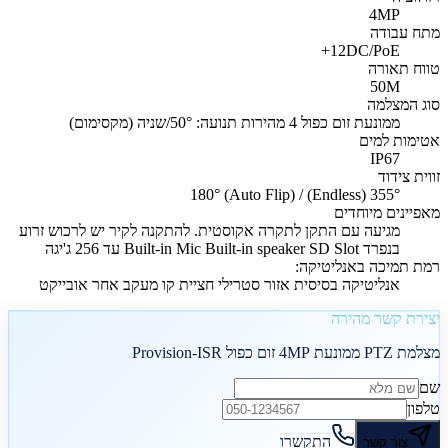
4MP
מתח עבודה
12DC/PoE+
טווח תאורה
50M
סוג המצלמה
ממונעת זום כפול 4 מהירות תנועה: 50°/שניה (מקסימום)
אטימות למים
IP67
זווית צידוד
355° (Endless) / 180° (Auto Flip)
מאפיינים מיוחדים
מגיעה עם התקן לתקרה אקוסטית. להתקנה לקיר יש לרכוש זרוע
בנפרד Built-in Mic Built-in speaker SD Slot עד 256 ג'יגה
רמת תמיכה באנליטיקה:
אנליטיקה בסיסית אזור סטרילי חציית קו מעקב אחר אובייקט
יצירת קשר מהירה
מצלמת PTZ ממונעת 4MP זום כפול Provision-ISR
שם
טלפון
התקשרו
צור קשר