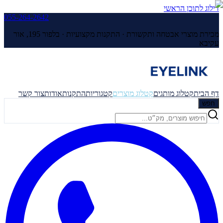
דילוג לתוכן הראשי
055-264-2642
מכירת מוצרי אבטחה ותקשורת · התקנות מקצועיות ·
בלפור 195, אור
עקיבא
דף הבית
קטלוג מותגים
קטלוג מוצרים
קטגוריות
התקנות
אודות
צור קשר
חפש