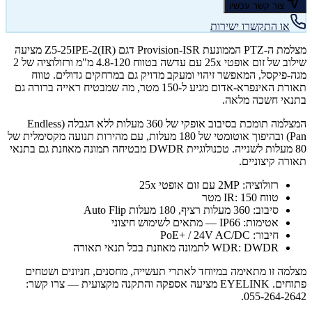
צור קשר עכשיו
או התקשרו ישירות
מצלמת ה-PTZ הממונעת Provision-ISR דגם Z5-25IPE-2(IR) מציעה
שילוב של זום אופטי 25x עם עדשה בטווח 4.8-120 מ"מ ורזולוציה של 2
מגה-פיקסל, המאפשר זיהוי ומעקב מדויק גם במרחקים גדולים. טווח
תאורת האינפרא-אדום מגיע ל-150 מטר, מה שמבטיח ראייה ברורה גם
בתנאי חשכה מלאה.
המצלמה תומכת בסיבוב אופקי של 360 מעלות ללא הגבלה (Endless
Pan) ובהיפוך אוטומטי של 180 מעלות, עם מהירות תנועה מקסימלית של
80 מעלות לשנייה. טכנולוגיית DWDR מבטיחה תמונה מאוזנת גם בתנאי
תאורה קיצוניים.
רזולוציה: 2MP עם זום אופטי 25x
טווח IR: 150 מטר
סיבוב: 360 מעלות רציף, 180 מעלות Auto Flip
אטימות: IP66 — מתאים לשימוש חיצוני
חיבור: PoE+ / 24V AC/DC
WDR: DWDR לתמונה מאוזנת בכל תנאי תאורה
מצלמה זו מתאימה במיוחד לאתרי תעשייה, מחסנים, חניונים ושטחים
פתוחים. EYELINK מציעה אספקה והתקנה מקצועית — צרו קשר:
055-264-2642.