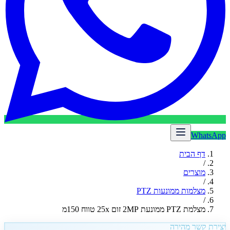
WhatsApp
דף הבית
/
מוצרים
/
מצלמות ממונעות PTZ
/
מצלמת PTZ ממונעת 2MP זום 25x טווח 150מ
יצירת קשר מהירה