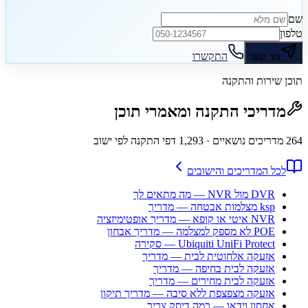
שם
טלפון
התקשרו
צור קשר
תוכן שירות והתקנה
מדריכי התקנה ומאמרי תוכן
264
מדריכים נושאיים
· 1,293 דפי התקנה לפי ישוב
לכל המדריכים והישובים
DVR מול NVR — מה מתאים לך
ksp מצלמות אבטחה — מדריך
NVR איטי או קופא — מדריך אופטימיזציה
POE לא מספק למצלמה — מדריך אבחון
Ubiquiti UniFi Protect — סקירה
אזעקה אלחוטית לבית — מדריך
אזעקה לבית בחיפה — מדריך
אזעקה לבית מחירים — מדריך
אזעקה מצפצפת ללא סיבה — מדריך תיקון
אחסון וידאו — כמה דיסק צריך