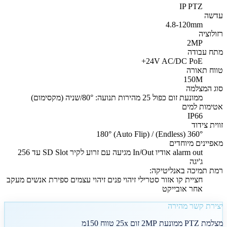
IP PTZ
עדשה
4.8-120mm
רזולוציה
2MP
מתח עבודה
24V AC/DC PoE+
טווח תאורה
150M
סוג המצלמה
ממונעת זום כפול 25 מהירות תנועה: 80°/שניה (מקסימום)
אטימות למים
IP66
זווית צידוד
360° (Endless) / 180° (Auto Flip)
מאפיינים מיוחדים
alarm out אודיו In/Out מגיעה עם זרוע לקיר SD Slot עד 256
ג'יגה
רמת תמיכה באנליטיקה:
חציית קו אזור סטרילי זיהוי פנים זיהוי עצמים ספירת אנשים מעקב
אחר אובייקט
יצירת קשר מהירה
מצלמת PTZ ממונעת 2MP זום 25x טווח 150מ