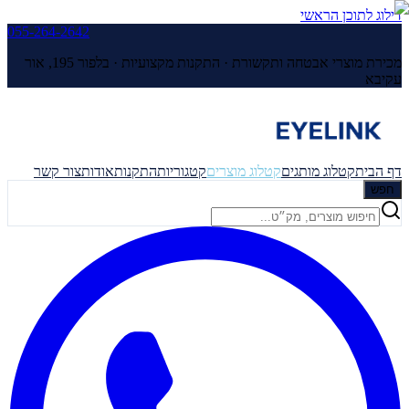
דילוג לתוכן הראשי
055-264-2642
מכירת מוצרי אבטחה ותקשורת · התקנות מקצועיות ·
בלפור 195, אור
עקיבא
דף הבית
קטלוג מותגים
קטלוג מוצרים
קטגוריות
התקנות
אודות
צור קשר
חפש