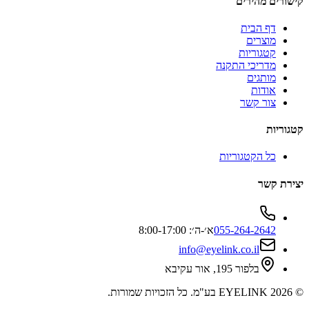
קישורים מהירים
דף הבית
מוצרים
קטגוריות
מדריכי התקנה
מותגים
אודות
צור קשר
קטגוריות
כל הקטגוריות
יצירת קשר
055-264-2642
א׳-ה׳: 8:00-17:00
info@eyelink.co.il
בלפור 195, אור עקיבא
©
2026
EYELINK בע"מ
. כל הזכויות שמורות.