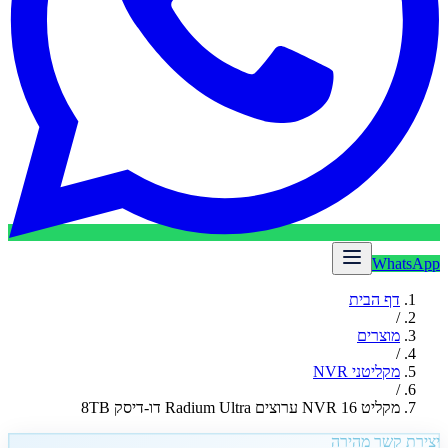
WhatsApp
דף הבית
/
מוצרים
/
מקליטני NVR
/
מקליט NVR 16 ערוצים Radium Ultra דו-דיסק 8TB
יצירת קשר מהירה