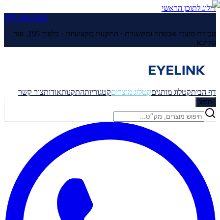
דילוג לתוכן הראשי
055-264-2642
מכירת מוצרי אבטחה ותקשורת · התקנות מקצועיות ·
בלפור 195, אור
עקיבא
דף הבית
קטלוג מותגים
קטלוג מוצרים
קטגוריות
התקנות
אודות
צור קשר
חפש