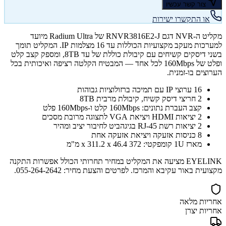
צור קשר עכשיו
או התקשרו ישירות
מקליט ה-NVR דגם RNVR3816E2-J של Radium Ultra מיועד
למערכות מעקב מקצועיות הכוללות עד 16 מצלמות IP. המקליט תומך
בשני דיסקים קשיחים עם קיבולת כוללת של עד 8TB, ומספק קצב קלט
ופלט של 160Mbps לכל אחד — המבטיח הקלטה רציפה ואיכותית בכל
הערוצים בו-זמנית.
16 ערוצי IP עם תמיכה ברזולוציות גבוהות
2 חריצי דיסק קשיח, קיבולת מרבית 8TB
קצב העברת נתונים: 160Mbps קלט ו-160Mbps פלט
2 יציאות HDMI ויציאת VGA לתצוגה מרובת מסכים
2 יציאות רשת RJ-45 בגיגהביט לחיבור יציב ומהיר
8 כניסות אזעקה ויציאת אזעקה אחת
מארז 1U קומפקטי: 372 x 311.2 x 46.4 מ"מ
EYELINK מציעה את המקליט במחיר תחרותי הכולל אפשרות התקנה
מקצועית באור עקיבא והמרכז. לפרטים והצעת מחיר: 055-264-2642.
אחריות מלאה
אחריות יצרן