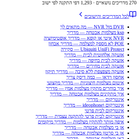
270
מדריכים נושאיים
· 1,293 דפי התקנה לפי ישוב
לכל המדריכים והישובים
DVR מול NVR — מה מתאים לך
ksp מצלמות אבטחה — מדריך
NVR איטי או קופא — מדריך אופטימיזציה
POE לא מספק למצלמה — מדריך אבחון
Ubiquiti UniFi Protect — סקירה
אזעקה אלחוטית לבית — מדריך
אזעקה לבית בחיפה — מדריך
אזעקה לבית מחירים — מדריך
אזעקה מצפצפת ללא סיבה — מדריך תיקון
אחסון וידאו — כמה דיסק צריך
איטום מצלמות חיצוניות — מדריך מקצועי
איך בוחרים מתקין מצלמות אמין — מדריך
איך מתקינים מצלמות אבטחה — מדריך
אינטרקום — מדריך
אינטרקום וideophone — מדריך
אינטרקום לבית פרטי
אינטרקום לבית פרטי להתקנה עצמית — מדריך
איפה מותר להתקין מצלמות — מדריך מיקומים
אן בי מצלמות אבטחה — מדריך
אן בי סרטון מצלמות אבטחה — מדריך
באג מצלמות אבטחה — מדריך