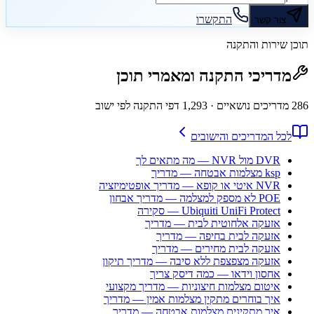
התקשרו
צור קשר
תוכן שירות והתקנה
מדריכי התקנה ומאמרי תוכן
286
מדריכים נושאיים
· 1,293 דפי התקנה לפי ישוב
לכל המדריכים והישובים
DVR מול NVR — מה מתאים לך
ksp מצלמות אבטחה — מדריך
NVR איטי או קופא — מדריך אופטימיזציה
POE לא מספק למצלמה — מדריך אבחון
Ubiquiti UniFi Protect — סקירה
אזעקה אלחוטית לבית — מדריך
אזעקה לבית בחיפה — מדריך
אזעקה לבית מחירים — מדריך
אזעקה מצפצפת ללא סיבה — מדריך תיקון
אחסון וידאו — כמה דיסק צריך
איטום מצלמות חיצוניות — מדריך מקצועי
איך בוחרים מתקין מצלמות אמין — מדריך
איך מתקינים מצלמות אבטחה — מדריך