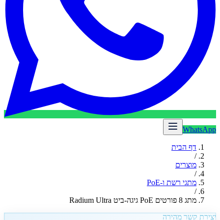
WhatsApp
דף הבית
/
מוצרים
/
מתגי רשת ו-PoE
/
מתג 8 פורטים PoE גיגה-ביט Radium Ultra
יצירת קשר מהירה