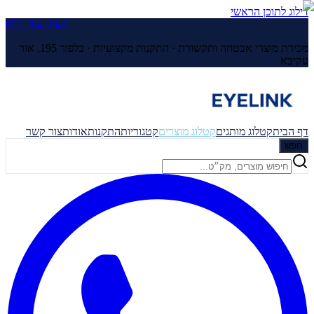
דילוג לתוכן הראשי
055-264-2642
מכירת מוצרי אבטחה ותקשורת · התקנות מקצועיות ·
בלפור 195, אור
עקיבא
דף הבית
קטלוג מותגים
קטלוג מוצרים
קטגוריות
התקנות
אודות
צור קשר
חפש