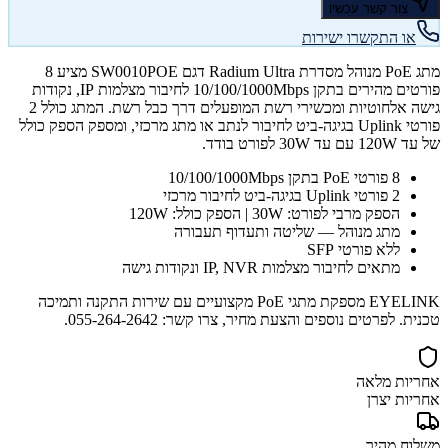
צור קשר עכשיו
או התקשרו ישירות
מתג PoE מנוהל מסדרת Radium Ultra דגם SW0010POE מציע 8
פורטים מהירים בתקן 10/100/1000Mbps לחיבור מצלמות IP, נקודות
גישה אלחוטיות ומכשירי רשת המופעלים דרך כבל רשת. המתג כולל 2
פורטי Uplink בגיגה-ביט לחיבור לנתב או מתג מרכזי, ומספק הספק כולל
של עד 120W עם עד 30W לפורט בודד.
8 פורטי PoE בתקן 10/100/1000Mbps
2 פורטי Uplink בגיגה-ביט לחיבור מרכזי
הספק מרבי לפורט: 30W | הספק כולל: 120W
מתג מנוהל — שליטה ותעדוף תעבורה
ללא פורטי SFP
מתאים לחיבור מצלמות IP, NVR ונקודות גישה
EYELINK מספקת מתגי PoE מקצועיים עם שירות התקנה ותמיכה
טכנית. לפרטים נוספים והצעת מחיר, צרו קשר: 055-264-2642.
אחריות מלאה
אחריות יצרן
משלוח מהיר