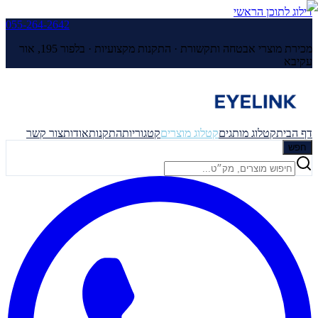
דילוג לתוכן הראשי
055-264-2642
מכירת מוצרי אבטחה ותקשורת · התקנות מקצועיות ·
בלפור 195, אור
עקיבא
דף הבית
קטלוג מותגים
קטלוג מוצרים
קטגוריות
התקנות
אודות
צור קשר
חפש