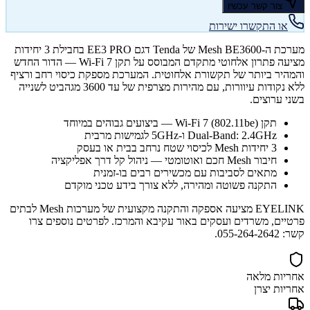
צור קשר עכשיו
או התקשרו ישירות
מערכת ה-Mesh BE3600 של Tenda דגם EE3 PRO בחבילת 3 יחידות
מציעה פתרון אלחוטי מתקדם המבוסס על תקן Wi-Fi 7 — הדור החדש
והמהיר ביותר של תקשורת אלחוטית. המערכת מספקת כיסוי רחב ורציף
ללא נקודות עיוורות, עם מהירות מצרפית של עד 3600 מגהביט לשנייה
בשני ערוצים.
תקן Wi-Fi 7 (802.11be) — ביצועים גבוהים במיוחד
Dual-Band: 2.4GHz ו-5GHz לגמישות מרבית
3 יחידות Mesh לכיסוי שטח נרחב בבית או בעסק
חיבור Mesh חכם ואוטומטי — ניהול קל דרך אפליקציה
מתאים לסביבות עם מכשירים רבים בו-זמנית
התקנה פשוטה ומהירה, ללא צורך בידע טכני מוקדם
EYELINK מציעה אספקה והתקנה מקצועית של מערכות Mesh לבתים
פרטיים, משרדים ועסקים באור עקיבא והמרכז. לפרטים נוספים צרו
קשר: 055-264-2642.
אחריות מלאה
אחריות יצרן