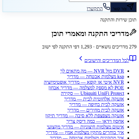
התקשרו
צור קשר
תוכן שירות והתקנה
מדריכי התקנה ומאמרי תוכן
279
מדריכים נושאיים
· 1,293 דפי התקנה לפי ישוב
לכל המדריכים והישובים
DVR מול NVR — מה מתאים לך
ksp מצלמות אבטחה — מדריך
NVR איטי או קופא — מדריך אופטימיזציה
POE לא מספק למצלמה — מדריך אבחון
Ubiquiti UniFi Protect — סקירה
אזעקה אלחוטית לבית — מדריך
אזעקה לבית בחיפה — מדריך
אזעקה לבית מחירים — מדריך
אזעקה מצפצפת ללא סיבה — מדריך תיקון
אחסון וידאו — כמה דיסק צריך
איטום מצלמות חיצוניות — מדריך מקצועי
איך בוחרים מתקין מצלמות אמין — מדריך
איך מתקינים מצלמות אבטחה — מדריך