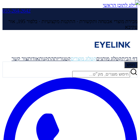
דילוג לתוכן הראשי
055-264-2642
מכירת מוצרי אבטחה ותקשורת · התקנות מקצועיות ·
בלפור 195, אור
עקיבא
דף הבית
קטלוג מותגים
קטלוג מוצרים
קטגוריות
התקנות
אודות
צור קשר
חפש