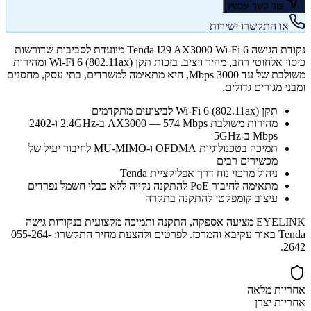
צור קשר עכשיו
או התקשרו ישירות
נקודת הגישה Tenda I29 AX3000 Wi-Fi 6 מיועדת לסביבות שדורשות
כיסוי אלחוטי רחב, מהיר ויציב. בזכות תקן Wi-Fi 6 (802.11ax) ומהירות
משולבת של עד 3000 Mbps, היא מתאימה למשרדים, בתי עסק, מחסנים
ומבני מגורים גדולים.
תקן Wi-Fi 6 (802.11ax) לביצועים מתקדמים
מהירות משולבת AX3000 — 574 Mbps ב-2.4GHz ו-2402
Mbps ב-5GHz
תמיכה בטכנולוגיות OFDMA ו-MU-MIMO לחיבור יעיל של
מכשירים רבים
ניהול מרכזי נוח דרך אפליקציית Tenda
מתאימה לחיבור PoE להתקנה נקייה ללא כבלי חשמל נפרדים
עיצוב קומפקטי להתקנה בתקרה
EYELINK מציעה אספקה, התקנה ותמיכה מקצועית בנקודות גישה
Tenda באור עקיבא והמרכז. לפרטים ולהצעת מחיר התקשרו: 055-264-
2642.
אחריות מלאה
אחריות יצרן