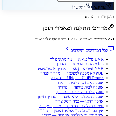
התקשרו
צור קשר
תוכן שירות והתקנה
מדריכי התקנה ומאמרי תוכן
259
מדריכים נושאיים
· 1,293 דפי התקנה לפי ישוב
לכל המדריכים והישובים
DVR מול NVR — מה מתאים לך
ksp מצלמות אבטחה — מדריך
NVR איטי או קופא — מדריך אופטימיזציה
POE לא מספק למצלמה — מדריך אבחון
Ubiquiti UniFi Protect — סקירה
אזעקה אלחוטית לבית — מדריך
אזעקה לבית בחיפה — מדריך
אזעקה לבית מחירים — מדריך
אזעקה מצפצפת ללא סיבה — מדריך תיקון
אחסון וידאו — כמה דיסק צריך
איטום מצלמות חיצוניות — מדריך מקצועי
איך בוחרים מתקין מצלמות אמין — מדריך
איך מתקינים מצלמות אבטחה — מדריך